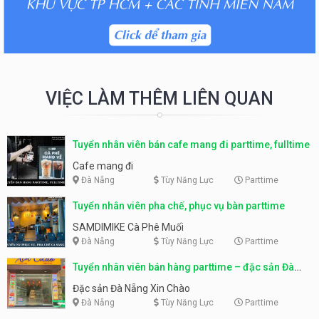
VIỆC LÀM THÊM LIÊN QUAN
Tuyển nhân viên bán cafe mang đi parttime, fulltime
Cafe mang đi
Đà Nẵng
Tùy Năng Lực
Parttime
Tuyển nhân viên pha chế, phục vụ bàn parttime
SAMDIMIKE Cà Phê Muối
Đà Nẵng
Tùy Năng Lực
Parttime
Tuyển nhân viên bán hàng parttime – đặc sản Đà
Nẵng
Đặc sản Đà Nẵng Xin Chào
Đà Nẵng
Tùy Năng Lực
Parttime