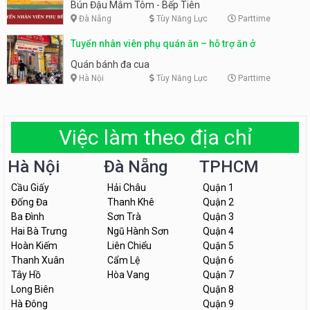
Tiên
Bún Đậu Mắm Tôm - Bếp Tiên
Đà Nẵng
Tùy Năng Lực
Parttime
Tuyển nhân viên phụ quán ăn – hỗ trợ ăn ở
Quán bánh đa cua
Hà Nội
Tùy Năng Lực
Parttime
Việc làm theo địa chỉ
Hà Nội
Đà Nẵng
TPHCM
Cầu Giấy
Hải Châu
Quận 1
Đống Đa
Thanh Khê
Quận 2
Ba Đình
Sơn Trà
Quận 3
Hai Bà Trưng
Ngũ Hành Sơn
Quận 4
Hoàn Kiếm
Liên Chiểu
Quận 5
Thanh Xuân
Cẩm Lệ
Quận 6
Tây Hồ
Hòa Vang
Quận 7
Long Biên
Quận 8
Hà Đông
Quận 9