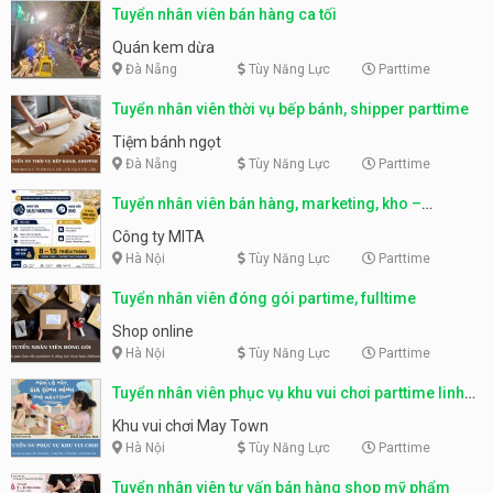
Tuyển nhân viên bán hàng ca tối
Quán kem dừa
Đà Nẵng
Tùy Năng Lực
Parttime
Tuyển nhân viên thời vụ bếp bánh, shipper parttime
Tiệm bánh ngọt
Đà Nẵng
Tùy Năng Lực
Parttime
Tuyển nhân viên bán hàng, marketing, kho –
parttime, fulltime
Công ty MITA
Hà Nội
Tùy Năng Lực
Parttime
Tuyển nhân viên đóng gói partime, fulltime
Shop online
Hà Nội
Tùy Năng Lực
Parttime
Tuyển nhân viên phục vụ khu vui chơi parttime linh
động
Khu vui chơi May Town
Hà Nội
Tùy Năng Lực
Parttime
Tuyển nhân viên tư vấn bán hàng shop mỹ phẩm