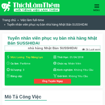
Skip to content
MENU
Trang chủ
Việc làm full-time
Tuyển nhân viên phục vụ bàn nhà hàng Nhật Bản SUSSHIDAI
Tuyển nhân viên phục vụ bàn nhà hàng Nhật
Bản SUSSHIDAI
nhà hàng Nhật Bản SUSSHIDAI
26 Lượt xem
Mức Lương:
Tùy Năng Lực
Thời Hạn:
01/04/2018
Ca làm:
Parttime
Chức vụ:
Nhân Viên
Số lượng:
3
Kinh nghiệm:
Không Yêu Cầu
Bằng cấp:
Giới tính:
Không Yêu Cầu
Ứng Tuyển Ngay
Mô Tả Công Việc