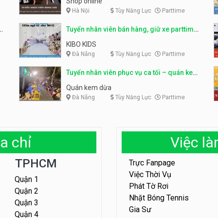
Shop online
Hà Nội
Tùy Năng Lực
Parttime
ỹ
Tuyển nhân viên bán hàng, giữ xe parttime
– Kibo Kid
KIBO KIDS
Đà Nẵng
Tùy Năng Lực
Parttime
Tuyển nhân viên phục vụ ca tối – quán kem
dừa
Quán kem dừa
Đà Nẵng
Tùy Năng Lực
Parttime
a chỉ
Việc l
TPHCM
Trực Fanpage
Việc Thời Vụ
Quận 1
Phát Tờ Rơi
Quận 2
Nhặt Bóng Tennis
Quận 3
Gia Sư
Quận 4