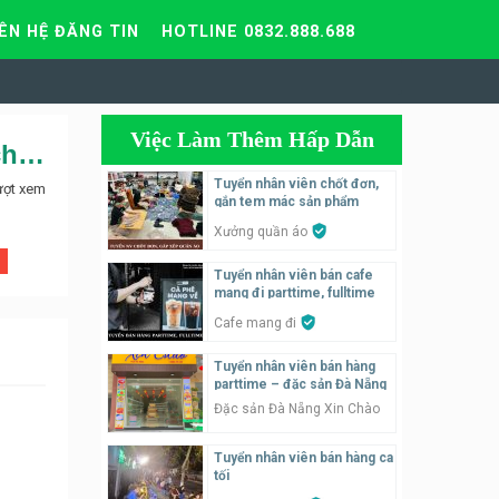
IÊN HỆ ĐĂNG TIN
HOTLINE 0832.888.688
Việc Làm Thêm Hấp Dẫn
Tuyển nhân viên thu ngân cho nhà hàng Gà tươi mạnh hoạch tại Thanh Xuân
Tuyển nhân viên chốt đơn,
ượt xem
gắn tem mác sản phẩm
Xưởng quần áo
Tuyển nhân viên bán cafe
mang đi parttime, fulltime
Cafe mang đi
Tuyển nhân viên bán hàng
parttime – đặc sản Đà Nẵng
Đặc sản Đà Nẵng Xin Chào
Tuyển nhân viên bán hàng ca
tối