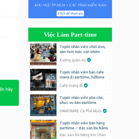
Tuyển nhân viên tiếp thực,
phục vụ bàn
Nhà hàng Phủi Quán
Việc Làm Part-time
Tuyển nhân viên phụ quán ăn
– hỗ trợ ăn ở
Tuyển nhân viên chốt đơn,
gắn tem mác sản phẩm
Quán bánh đa cua
Xưởng quần áo
Tuyển nhân viên bán hàng
Tuyển nhân viên bán cafe
parttime
mang đi parttime, fulltime
GÀ GÔ FASTFOOD
Cafe mang đi
ển hãy
Tuyển nhân viên bán hàng
Tuyển nhân viên pha chế,
parttime
phục vụ bàn parttime
Húp Tea
SAMDIMIKE Cà Phê Muối
Tuyển nhân viên bán hàng
Tuyển nhân viên pha chế
parttime – đặc sản Đà Nẵng
tiệm trà sữa
Đặc sản Đà Nẵng Xin Chào
TRÀ SỮA THÁI LAN