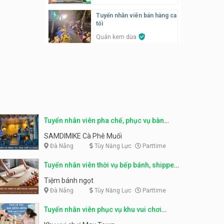
SONGKRAN
Tuyển nhân viên bán hàng ca
Tuyển nhân viên tư vấn bán
tối
hàng tiệm bánh ngọt
Quán kem dừa
Tiệm bánh ngọt
Tuyển nhân viên thời vụ bếp
bánh, shipper parttime
Tuyển nhân viên pha chế,
phục vụ bàn
Tiệm bánh ngọt
SNACK BAR NHẬT
Tuyển nhân viên bán hàng,
marketing, kho – parttime,
Tuyển quản lý, kế toán ca,
fulltime
bếp, bếp chính lương cao
Tuyển nhân viên pha chế, phục vụ bàn
Công ty MITA
Nhà hàng Phố Men Chill
parttime
SAMDIMIKE Cà Phê Muối
Đà Nẵng
Tùy Năng Lực
Parttime
Tuyển nhân viên đóng gói
partime, fulltime
Tuyển nhân viên đóng gói
parttime
Tuyển nhân viên thời vụ bếp bánh, shipper
Shop online
Shop online
parttime
Tiệm bánh ngọt
Đà Nẵng
Tùy Năng Lực
Parttime
Tuyển nhân viên phục vụ
khu vui chơi parttime linh
Tuyển nhân viên phục vụ
động
bàn, phụ bếp
Tuyển nhân viên phục vụ khu vui chơi
Khu vui chơi May Town
MEEAWN TOWN x Chim quay
parttime linh động