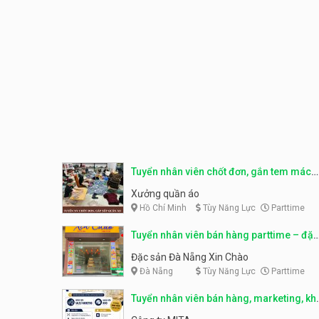
Tuyển nhân viên chốt đơn, gắn tem mác
sản phẩm
Xưởng quần áo
Hồ Chí Minh
Tùy Năng Lực
Parttime
Tuyển nhân viên bán hàng parttime – đặc
sản Đà Nẵng
Đặc sản Đà Nẵng Xin Chào
Đà Nẵng
Tùy Năng Lực
Parttime
Tuyển nhân viên bán hàng, marketing, kh
– parttime, fulltime