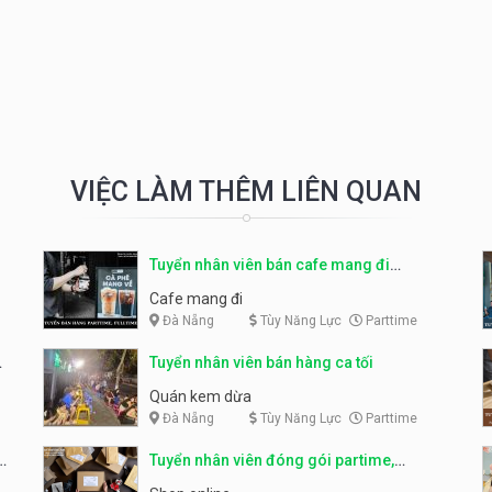
VIỆC LÀM THÊM LIÊN QUAN
Tuyển nhân viên bán cafe mang đi
parttime, fulltime
Cafe mang đi
Đà Nẵng
Tùy Năng Lực
Parttime
Tuyển nhân viên bán hàng ca tối
Quán kem dừa
Đà Nẵng
Tùy Năng Lực
Parttime
o
Tuyển nhân viên đóng gói partime,
fulltime