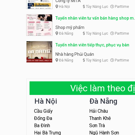
Công ty MITA
Hà Nội
Tùy Năng Lực
Parttime
Tuyển nhân viên tư vấn bán hàng shop m
phẩm
Shop mỹ phẩm
Đà Nẵng
Tùy Năng Lực
Parttime
Tuyển nhân viên tiếp thực, phục vụ bàn
Nhà hàng Phủi Quán
Đà Nẵng
Tùy Năng Lực
Parttime
Việc làm theo đị
Hà Nội
Đà Nẵng
Cầu Giấy
Hải Châu
Đống Đa
Thanh Khê
Ba Đình
Sơn Trà
Hai Bà Trưng
Ngũ Hành Sơn