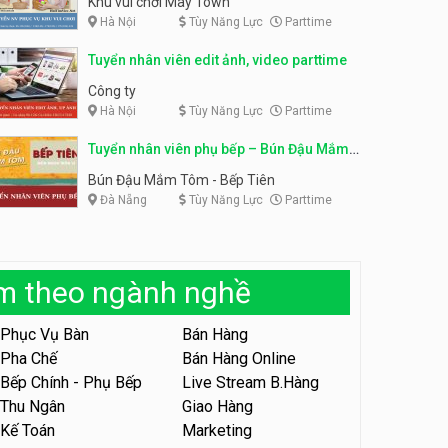
Khu vui chơi May Town
Hà Nội
Tùy Năng Lực
Parttime
Tuyển nhân viên tư vấn bán
hàng shop mỹ phẩm
Tuyển nhân viên phục vụ
Tuyển nhân viên edit ảnh, video parttime
bàn parttime
Shop mỹ phẩm
Quán ăn, Cafe
Công ty
Hà Nội
Tùy Năng Lực
Parttime
Tuyển nhân viên bán hàng,
giữ xe parttime – Kibo Kid
Tuyển nhân viên phụ bếp – Bún Đậu Mắm
KIBO KIDS
Tôm – Bếp Tiên
Bún Đậu Mắm Tôm - Bếp Tiên
Đà Nẵng
Tùy Năng Lực
Parttime
Tuyển nhân viên edit ảnh,
video parttime
Công ty
àm theo ngành nghề
Tuyển nhân viên tiếp thực,
phục vụ bàn
Phục Vụ Bàn
Bán Hàng
Nhà hàng Phủi Quán
Pha Chế
Bán Hàng Online
Bếp Chính - Phụ Bếp
Live Stream B.Hàng
Tuyển nhân viên phục vụ ca
tối – quán kem dừa
Thu Ngân
Giao Hàng
Kế Toán
Marketing
Quán kem dừa