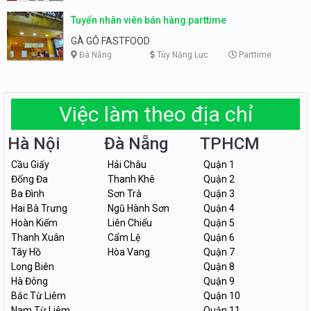
Tuyển nhân viên bán hàng parttime
GÀ GÔ FASTFOOD
Đà Nẵng
Tùy Năng Lực
Parttime
Việc làm theo địa chỉ
Hà Nội
Đà Nẵng
TPHCM
Cầu Giấy
Hải Châu
Quận 1
Đống Đa
Thanh Khê
Quận 2
Ba Đình
Sơn Trà
Quận 3
Hai Bà Trưng
Ngũ Hành Sơn
Quận 4
Hoàn Kiếm
Liên Chiểu
Quận 5
Thanh Xuân
Cẩm Lệ
Quận 6
Tây Hồ
Hòa Vang
Quận 7
Long Biên
Quận 8
Hà Đông
Quận 9
Bắc Từ Liêm
Quận 10
Nam Từ Liêm
Quận 11