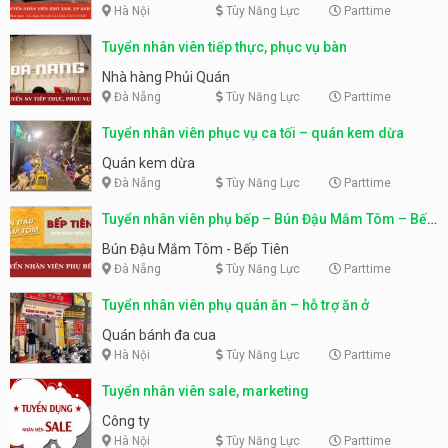
Hà Nội
Tùy Năng Lực
Parttime
Tuyển nhân viên tiếp thực, phục vụ bàn
Nhà hàng Phủi Quán
Đà Nẵng
Tùy Năng Lực
Parttime
Tuyển nhân viên phục vụ ca tối – quán kem dừa
Quán kem dừa
Đà Nẵng
Tùy Năng Lực
Parttime
Tuyển nhân viên phụ bếp – Bún Đậu Mắm Tôm – Bếp
Tiên
Bún Đậu Mắm Tôm - Bếp Tiên
Đà Nẵng
Tùy Năng Lực
Parttime
Tuyển nhân viên phụ quán ăn – hỗ trợ ăn ở
Quán bánh đa cua
Hà Nội
Tùy Năng Lực
Parttime
Tuyển nhân viên sale, marketing
Công ty
Hà Nội
Tùy Năng Lực
Parttime