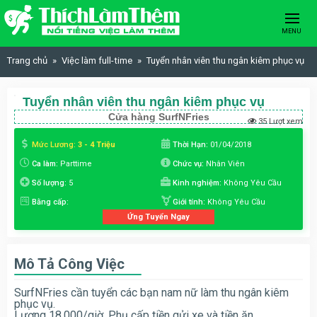
Skip to content
MENU
Trang chủ
Việc làm full-time
Tuyển nhân viên thu ngân kiêm phục vụ
Tuyển nhân viên thu ngân kiêm phục vụ
Cửa hàng SurfNFries
35 Lượt xem
Mức Lương:
3 - 4 Triệu
Thời Hạn:
01/04/2018
Ca làm:
Parttime
Chức vụ:
Nhân Viên
Số lượng:
5
Kinh nghiệm:
Không Yêu Cầu
Bằng cấp:
Giới tính:
Không Yêu Cầu
Ứng Tuyển Ngay
Mô Tả Công Việc
SurfNFries cần tuyển các bạn nam nữ làm thu ngân kiêm
phục vụ.
Lương 18.000/giờ. Phụ cấp tiền gửi xe và tiền ăn