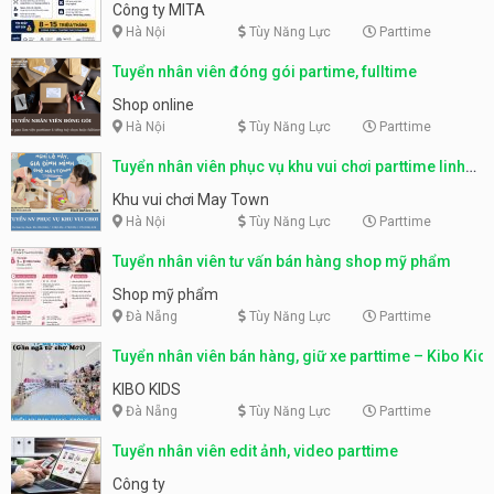
parttime, fulltime
Công ty MITA
Hà Nội
Tùy Năng Lực
Parttime
Tuyển nhân viên đóng gói partime, fulltime
Shop online
Hà Nội
Tùy Năng Lực
Parttime
Tuyển nhân viên phục vụ khu vui chơi parttime linh
động
Khu vui chơi May Town
Hà Nội
Tùy Năng Lực
Parttime
Tuyển nhân viên tư vấn bán hàng shop mỹ phẩm
Shop mỹ phẩm
Đà Nẵng
Tùy Năng Lực
Parttime
Tuyển nhân viên bán hàng, giữ xe parttime – Kibo Kid
KIBO KIDS
Đà Nẵng
Tùy Năng Lực
Parttime
Tuyển nhân viên edit ảnh, video parttime
Công ty