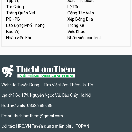
Tạp Vụ
Sale - Telesale
Trợ Giảng
Lễ Tân
Trông Quán Net
Cộng Tác Viên
PG - PB
Xếp Bóng Bi a
Lao Động Phổ Thông
Trông Xe
Bảo Vệ
Việc Khác
Nhân viên Kho
Nhân viên content
Website Tuyển Dụng – Tìm Việc Làm Thêm Uy Tín
Địa chỉ: Số 179, Nguyễn Ngọc Vũ, Cầu Giấy, Hà Nội
Hotline/ Zalo: 0832 888 688
Email:
thichlamthem@gmail.com
Đối tác:
HRC.VN Tuyển dụng miễn phí
,
TOPVN