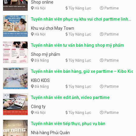
Shop online
Hà Nội
Tùy Năng Lực
Parttime
Tuyển nhân viên phục vụ khu vui chơi parttime linh
động
Khu vui chơi May Town
Hà Nội
Tùy Năng Lực
Parttime
Tuyển nhân viên tư vấn bán hàng shop mỹ phẩm
Shop mỹ phẩm
Đà Nẵng
Tùy Năng Lực
Parttime
Tuyển nhân viên bán hàng, giữ xe parttime – Kibo Kid
KIBO KIDS
Đà Nẵng
Tùy Năng Lực
Parttime
Tuyển nhân viên edit ảnh, video parttime
Công ty
Hà Nội
Tùy Năng Lực
Parttime
Tuyển nhân viên tiếp thực, phục vụ bàn
Nhà hàng Phủi Quán