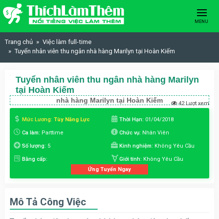
Skip to content
MENU
Trang chủ
Việc làm full-time
Tuyển nhân viên thu ngân nhà hàng Marilyn tại Hoàn Kiếm
Tuyển nhân viên thu ngân nhà hàng Marilyn
tại Hoàn Kiếm
nhà hàng Marilyn tại Hoàn Kiếm
42 Lượt xem
Mức Lương:
Tùy Năng Lực
Thời Hạn:
01/04/2018
Ca làm:
Parttime
Chức vụ:
Nhân Viên
Số lượng:
5
Kinh nghiệm:
Không Yêu Cầu
Bằng cấp:
Giới tính:
Không Yêu Cầu
Ứng Tuyển Ngay
Mô Tả Công Việc