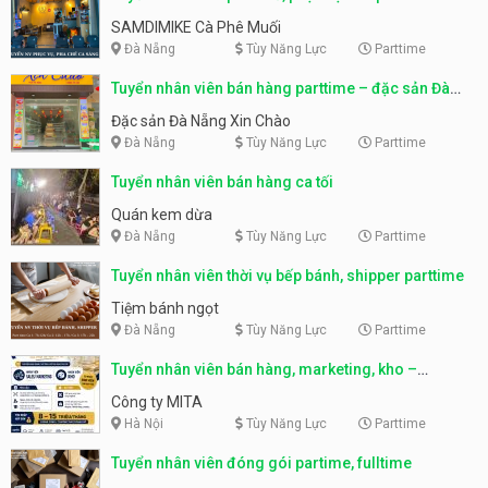
SAMDIMIKE Cà Phê Muối
Đà Nẵng
Tùy Năng Lực
Parttime
Tuyển nhân viên bán hàng parttime – đặc sản Đà
Nẵng
Đặc sản Đà Nẵng Xin Chào
Đà Nẵng
Tùy Năng Lực
Parttime
Tuyển nhân viên bán hàng ca tối
Quán kem dừa
Đà Nẵng
Tùy Năng Lực
Parttime
Tuyển nhân viên thời vụ bếp bánh, shipper parttime
Tiệm bánh ngọt
Đà Nẵng
Tùy Năng Lực
Parttime
Tuyển nhân viên bán hàng, marketing, kho –
parttime, fulltime
Công ty MITA
Hà Nội
Tùy Năng Lực
Parttime
Tuyển nhân viên đóng gói partime, fulltime