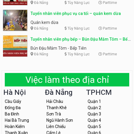
Đà Nẵng
Tùy Năng Lực
Parttime
Tuyển nhân viên phục vụ ca tối – quán kem dừa
Quán kem dừa
Đà Nẵng
Tùy Năng Lực
Parttime
Tuyển nhân viên phụ bếp – Bún Đậu Mắm Tôm – Bếp
Tiên
Bún Đậu Mắm Tôm - Bếp Tiên
Đà Nẵng
Tùy Năng Lực
Parttime
Việc làm theo địa chỉ
Hà Nội
Đà Nẵng
TPHCM
Cầu Giấy
Hải Châu
Quận 1
Đống Đa
Thanh Khê
Quận 2
Ba Đình
Sơn Trà
Quận 3
Hai Bà Trưng
Ngũ Hành Sơn
Quận 4
Hoàn Kiếm
Liên Chiểu
Quận 5
Thanh Xuân
Cẩm Lệ
Quận 6