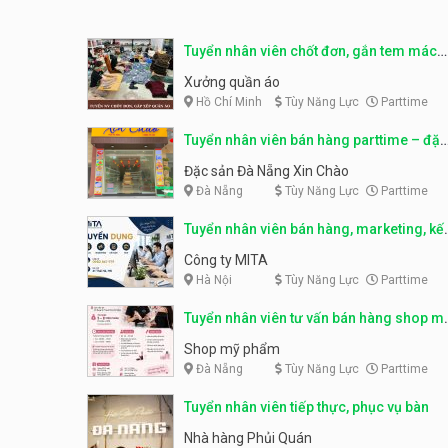
Tuyển nhân viên chốt đơn, gắn tem mác
sản phẩm
Xưởng quần áo
Hồ Chí Minh
Tùy Năng Lực
Parttime
Tuyển nhân viên bán hàng parttime – đặc
sản Đà Nẵng
Đặc sản Đà Nẵng Xin Chào
Đà Nẵng
Tùy Năng Lực
Parttime
Tuyển nhân viên bán hàng, marketing, kế
toán, kho – parttime, fulltime
Công ty MITA
Hà Nội
Tùy Năng Lực
Parttime
Tuyển nhân viên tư vấn bán hàng shop m
phẩm
Shop mỹ phẩm
Đà Nẵng
Tùy Năng Lực
Parttime
Tuyển nhân viên tiếp thực, phục vụ bàn
Nhà hàng Phủi Quán