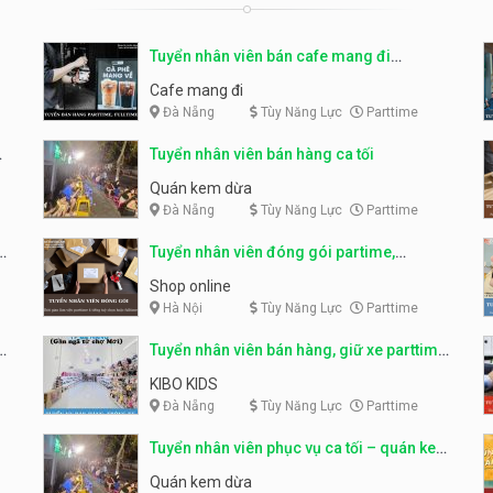
Tuyển nhân viên bán cafe mang đi
parttime, fulltime
Cafe mang đi
Đà Nẵng
Tùy Năng Lực
Parttime
Tuyển nhân viên bán hàng ca tối
Quán kem dừa
Đà Nẵng
Tùy Năng Lực
Parttime
Tuyển nhân viên đóng gói partime,
fulltime
Shop online
Hà Nội
Tùy Năng Lực
Parttime
ỹ
Tuyển nhân viên bán hàng, giữ xe parttime
– Kibo Kid
KIBO KIDS
Đà Nẵng
Tùy Năng Lực
Parttime
Tuyển nhân viên phục vụ ca tối – quán kem
dừa
Quán kem dừa