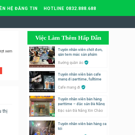
IÊN HỆ ĐĂNG TIN
HOTLINE 0832.888.688
Việc Làm Thêm Hấp Dẫn
Tuyển nhân viên chốt đơn,
ượt xem
gắn tem mác sản phẩm
Xưởng quần áo
Tuyển nhân viên bán cafe
mang đi parttime, fulltime
Cafe mang đi
Tuyển nhân viên bán hàng
parttime – đặc sản Đà Nẵng
 thị
Đặc sản Đà Nẵng Xin Chào
Tuyển nhân viên bán hàng ca
tối