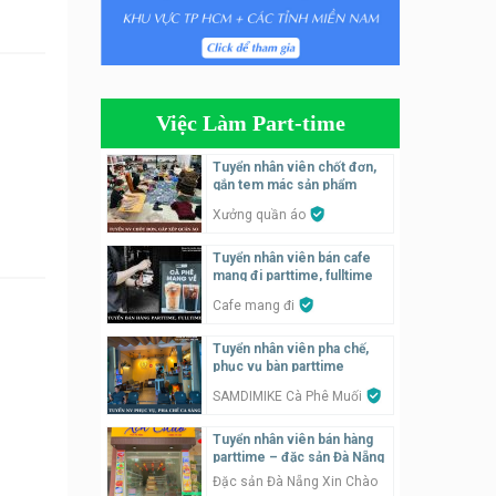
Tuyển nhân viên tiếp thực,
phục vụ bàn
Nhà hàng Phủi Quán
Việc Làm Part-time
Tuyển nhân viên phụ quán ăn
– hỗ trợ ăn ở
Tuyển nhân viên chốt đơn,
gắn tem mác sản phẩm
Quán bánh đa cua
Xưởng quần áo
Tuyển nhân viên bán hàng
Tuyển nhân viên bán cafe
parttime
mang đi parttime, fulltime
GÀ GÔ FASTFOOD
Cafe mang đi
Tuyển nhân viên bán hàng
Tuyển nhân viên pha chế,
parttime
phục vụ bàn parttime
Húp Tea
SAMDIMIKE Cà Phê Muối
Tuyển nhân viên bán hàng
Tuyển nhân viên pha chế
parttime – đặc sản Đà Nẵng
tiệm trà sữa
Đặc sản Đà Nẵng Xin Chào
TRÀ SỮA THÁI LAN