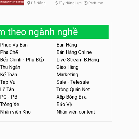
Đà Nẵng
Tùy Năng Lực
Parttime
Tuyển nhân viên phụ bếp –
Bún Đậu Mắm Tôm – Bếp
Tiên
Bún Đậu Mắm Tôm - Bếp Tiên
àm theo ngành nghề
Tuyển nhân viên phụ quán ăn
– hỗ trợ ăn ở
Phục Vụ Bàn
Bán Hàng
Quán bánh đa cua
Pha Chế
Bán Hàng Online
Bếp Chính - Phụ Bếp
Live Stream B.Hàng
Tuyển nhân viên sale,
Thu Ngân
Giao Hàng
marketing
Kế Toán
Marketing
Công ty
Tạp Vụ
Sale - Telesale
Lễ Tân
Trông Quán Net
Tuyển nhân viên bán hàng
PG - PB
Xếp Bóng Bi a
parttime
Trông Xe
Bảo Vệ
GÀ GÔ FASTFOOD
Nhân viên Kho
Nhân viên content
Tuyển nhân viên bán hàng
parttime
Húp Tea