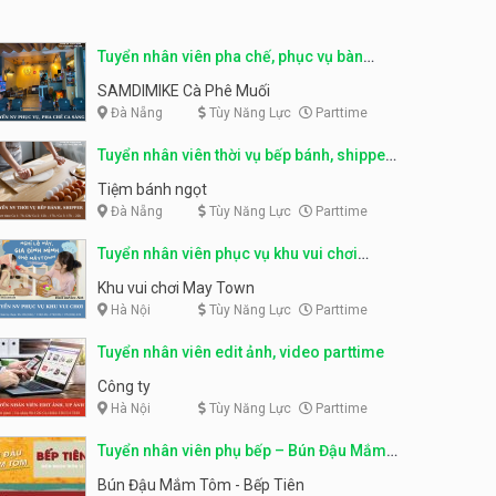
Tuyển nhân viên tư vấn bán
hàng shop mỹ phẩm
Tuyển nhân viên phục vụ
Tuyển nhân viên pha chế, phục vụ bàn
bàn parttime
Shop mỹ phẩm
parttime
SAMDIMIKE Cà Phê Muối
Quán ăn, Cafe
Đà Nẵng
Tùy Năng Lực
Parttime
Tuyển nhân viên bán hàng,
giữ xe parttime – Kibo Kid
Tuyển nhân viên thời vụ bếp bánh, shipper
KIBO KIDS
parttime
Tiệm bánh ngọt
Đà Nẵng
Tùy Năng Lực
Parttime
Tuyển nhân viên edit ảnh,
video parttime
Tuyển nhân viên phục vụ khu vui chơi
Công ty
parttime linh động
Khu vui chơi May Town
Hà Nội
Tùy Năng Lực
Parttime
Tuyển nhân viên tiếp thực,
phục vụ bàn
Tuyển nhân viên edit ảnh, video parttime
Nhà hàng Phủi Quán
Công ty
Hà Nội
Tùy Năng Lực
Parttime
Tuyển nhân viên phục vụ ca
tối – quán kem dừa
Tuyển nhân viên phụ bếp – Bún Đậu Mắm
Quán kem dừa
Tôm – Bếp Tiên
Bún Đậu Mắm Tôm - Bếp Tiên