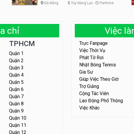
Đà Nẵng
Tùy Năng Lực
Parttime
a chỉ
Việc l
TPHCM
Trực Fanpage
Việc Thời Vụ
Quận 1
Phát Tờ Rơi
Quận 2
Nhặt Bóng Tennis
Quận 3
Gia Sư
Quận 4
Giúp Việc Theo Giờ
Quận 5
Trợ Giảng
Quận 6
Cộng Tác Viên
Quận 7
Lao Động Phổ Thông
Quận 8
Việc Khác
Quận 9
Quận 10
Quận 11
Quận 12