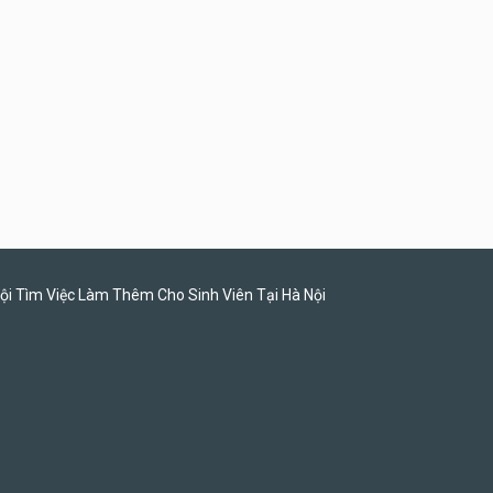
Tuyển nhân viên pha chế
tiệm trà sữa
TRÀ SỮA THÁI LAN
SONGKRAN
ội Tìm Việc Làm Thêm Cho Sinh Viên Tại Hà Nội