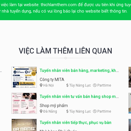
 việc làm tại website:
thichlamthem.com
để được ưu tiên khi ứng tuy
ừ nhà tuyển dụng, nếu có vui lòng báo lại cho website biết thông tin.
VIỆC LÀM THÊM LIÊN QUAN
r
Tuyển nhân viên bán hàng, marketing, kho
– parttime, fulltime
Công ty MITA
Hà Nội
Tùy Năng Lực
Parttime
Tuyển nhân viên tư vấn bán hàng shop mỹ
phẩm
Shop mỹ phẩm
Đà Nẵng
Tùy Năng Lực
Parttime
Tuyển nhân viên tiếp thực, phục vụ bàn