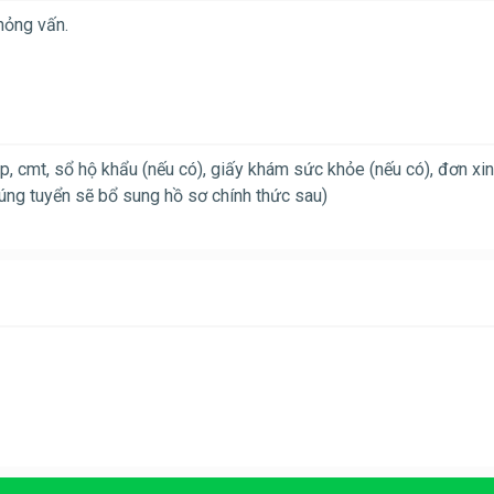
hỏng vấn.
ệp, cmt, sổ hộ khẩu (nếu có), giấy khám sức khỏe (nếu có), đơn xin
úng tuyển sẽ bổ sung hồ sơ chính thức sau)