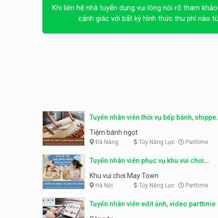
Khi liên hệ nhà tuyển dụng vui lòng nói rõ tham khảo
cảnh giác với bất kỳ hình thức thu phí nào t
Tuyển nhân viên thời vụ bếp bánh, shippe
parttime
Tiệm bánh ngọt
Đà Nẵng
Tùy Năng Lực
Parttime
Tuyển nhân viên phục vụ khu vui chơi
parttime linh động
Khu vui chơi May Town
Hà Nội
Tùy Năng Lực
Parttime
Tuyển nhân viên edit ảnh, video parttime