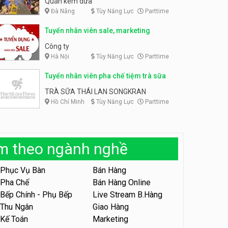
Quán kem dừa
Đà Nẵng
Tùy Năng Lực
Parttime
Tuyển nhân viên phụ bếp –
Bún Đậu Mắm Tôm – Bếp
Tuyển chuyên viên spa
Tiên
Tuyển nhân viên sale, marketing
lương thưởng cao
Bún Đậu Mắm Tôm - Bếp Tiên
HAWIN’S Beauty & Academy
Công ty
Hà Nội
Tùy Năng Lực
Parttime
Tuyển nhân viên phụ quán ăn
– hỗ trợ ăn ở
Tuyển nhân viên pha chế tiệm trà sữa
Quán bánh đa cua
TRÀ SỮA THÁI LAN SONGKRAN
Hồ Chí Minh
Tùy Năng Lực
Parttime
Tuyển nhân viên sale,
marketing
Công ty
àm theo ngành nghề
Tuyển nhân viên bán hàng
parttime
Phục Vụ Bàn
Bán Hàng
GÀ GÔ FASTFOOD
Pha Chế
Bán Hàng Online
Bếp Chính - Phụ Bếp
Live Stream B.Hàng
Tuyển nhân viên bán hàng
parttime
Thu Ngân
Giao Hàng
Kế Toán
Marketing
Húp Tea