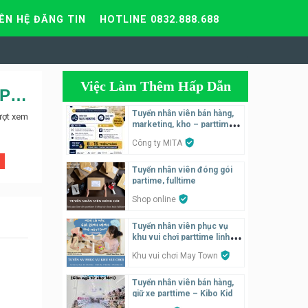
IÊN HỆ ĐĂNG TIN
HOTLINE 0832.888.688
Việc Làm Thêm Hấp Dẫn
Tuyển nhân viên tư vấn, nhân viên bán hàng công ty Thanh Phúc
Tuyển nhân viên bán hàng,
ượt xem
marketing, kho – parttime,
fulltime
Công ty MITA
Tuyển nhân viên đóng gói
partime, fulltime
Shop online
Tuyển nhân viên phục vụ
khu vui chơi parttime linh
động
Khu vui chơi May Town
Tuyển nhân viên bán hàng,
giữ xe parttime – Kibo Kid