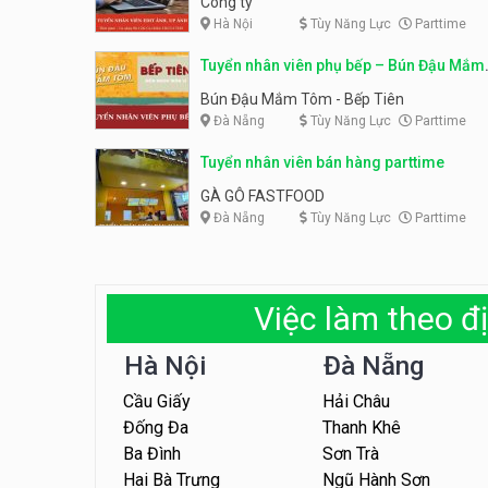
Công ty
Hà Nội
Tùy Năng Lực
Parttime
Tuyển nhân viên phụ bếp – Bún Đậu Mắm
Tôm – Bếp Tiên
Bún Đậu Mắm Tôm - Bếp Tiên
Đà Nẵng
Tùy Năng Lực
Parttime
Tuyển nhân viên bán hàng parttime
GÀ GÔ FASTFOOD
Đà Nẵng
Tùy Năng Lực
Parttime
Việc làm theo đị
Hà Nội
Đà Nẵng
Cầu Giấy
Hải Châu
Đống Đa
Thanh Khê
Ba Đình
Sơn Trà
Hai Bà Trưng
Ngũ Hành Sơn