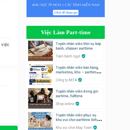
Tuyển nhân viên pha chế
tiệm trà sữa
TRÀ SỮA THÁI LAN
SONGKRAN
Việc Làm Part-time
Tuyển nhân viên tư vấn bán
hàng tiệm bánh ngọt
 việc
Tuyển nhân viên thời vụ bếp
bánh, shipper parttime
Tiệm bánh ngọt
Tiệm bánh ngọt
Tuyển nhân viên pha chế,
Tuyển nhân viên bán hàng,
phục vụ bàn
marketing, kho – parttime,
SNACK BAR NHẬT
fulltime
Công ty MITA
Tuyển quản lý, kế toán ca,
Tuyển nhân viên đóng gói
bếp, bếp chính lương cao
partime, fulltime
Nhà hàng Phố Men Chill
Shop online
Tuyển nhân viên phục vụ
Tuyển nhân viên đóng gói
khu vui chơi parttime linh
parttime
động
Khu vui chơi May Town
Shop online