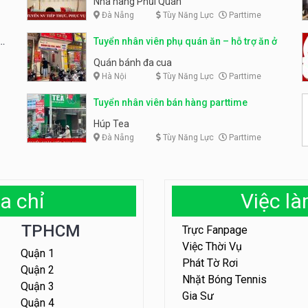
Nhà hàng Phủi Quán
Đà Nẵng
Tùy Năng Lực
Parttime
Tuyển nhân viên phụ quán ăn – hỗ trợ ăn ở
Quán bánh đa cua
Hà Nội
Tùy Năng Lực
Parttime
Tuyển nhân viên bán hàng parttime
Húp Tea
Đà Nẵng
Tùy Năng Lực
Parttime
a chỉ
Việc l
TPHCM
Trực Fanpage
Việc Thời Vụ
Quận 1
Phát Tờ Rơi
Quận 2
Nhặt Bóng Tennis
Quận 3
Gia Sư
Quận 4