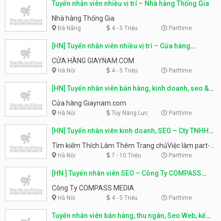
Tuyển nhân viên nhiều vị trí – Nhà hàng Thống Gia
Nhà hàng Thống Gia
Đà Nẵng
4 - 5 Triệu
Parttime
[HN] Tuyển nhân viên nhiều vị trí – Cửa hàng
Giaynam.com
CỬA HÀNG GIAYNAM.COM
Hà Nội
4 - 5 Triệu
Parttime
[HN] Tuyển nhân viên bán hàng, kinh doanh, seo &
facebook – Cửa hàng Giaynam.com
Cửa hàng Giaynam.com
Hà Nội
Tùy Năng Lực
Parttime
[HN] Tuyển nhân viên kinh doanh, SEO – Cty TNHH
Tư vấn và Đầu tư 3T
Tìm kiếm Thích Làm Thêm Trang chủViệc làm part-
time theo địa điểm Việc làm theo ngành nghề Việc
Hà Nội
7 - 10 Triệu
Parttime
làm full-timeKinh nghiệm làm thêmLiên hệ đăng tin
[HN ] Tuyển nhân viên SEO – Công Ty COMPASS
Việc hay [HN] Tuyển nhân viên bán hàng – CÔNG TY
MEDIA
MỸ PHẨM SUHWA [HN] Tuyển nhân viên kinh doanh,
Công Ty COMPASS MEDIA
SEO – Cty TNHH Tư vấn và Đầu tư 3T 03/05/2018
Hà Nội
4 - 5 Triệu
Parttime
Việc làm full-time 56 Lượt xem Danh mục việc
Tuyển nhân viên bán hàng, thu ngân, Seo Web, kế
làm:HÀ NỘI NHÂN VIÊN KINH DOANH VIỆC LÀM THÊM