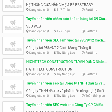
QUẬN THANH XUÂN CÔNG TY TNHH TƯ VẤN VÀ ĐẦU
toán – Hệ thống cửa hàng Mẹ & Bé BestBaby
HỆ THỐNG CỬA HÀNG MẸ & BÉ BESTBABY
TƯ 3T
Đang cập nhật
5 - 7 Triệu
Parttime
Tuyển nhân viên chăm sóc khách hàng tại 39 Cầu
Giấy
SEO WEB
Đang cập nhật
1 - 2 Triệu
Parttime
Tuyển nhân viên SEO làm việc tại 986/9/12 Cách
Mạng Tháng 8, P5
Công ty tại 986/9/12 Cách Mạng Tháng 8
Đang cập nhật
Tùy Năng Lực
Parttime
HIGHT TECH CONSTRUCTION TUYỂN DỤNG Nhân
viên Seo online
HIGHT TECH CONSTRUCTION
Đang cập nhật
Tùy Năng Lực
Parttime
Tuyển nhân viên seo tại Công ty TNHH đầu tư và
phát triển công nghệ Soft Việt
Công ty TNHH đầu tư và phát triển công nghệ Soft
Việt
Đang cập nhật
Tùy Năng Lực
Toàn thời gian
Tuyển nhân viên SEO web cho Công Ty CP Chiếu
Sáng Miền Bắc