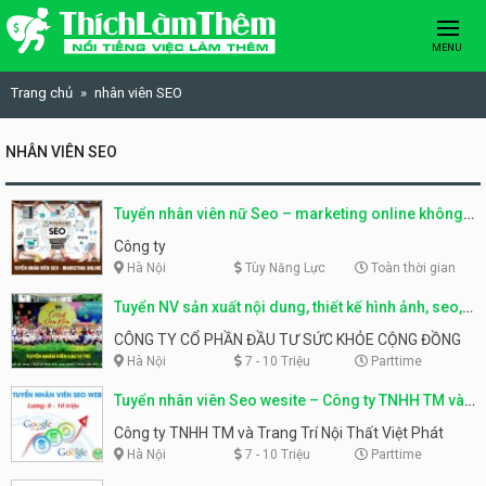
Skip to content
MENU
Trang chủ
nhân viên SEO
NHÂN VIÊN SEO
Tuyển nhân viên nữ Seo – marketing online không
yêu cầu kinh nghiệm.
Công ty
Hà Nội
Tùy Năng Lực
Toàn thời gian
Tuyển NV sản xuất nội dung, thiết kế hình ảnh, seo,
ads
CÔNG TY CỔ PHẦN ĐẦU TƯ SỨC KHỎE CỘNG ĐỒNG
Hà Nội
7 - 10 Triệu
Parttime
Tuyển nhân viên Seo wesite – Công ty TNHH TM và
Trang Trí Nội Thất Việt Phát
Công ty TNHH TM và Trang Trí Nội Thất Việt Phát
Hà Nội
7 - 10 Triệu
Parttime