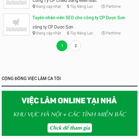
Công Ty CP Chiếu Sáng Miền Bắc
Đang cập nhật
Tùy Năng Lực
Parttime
Tuyển nhân viên SEO cho công ty CP Dược Sơn
công ty CP Dược Sơn
Đang cập nhật
Tùy Năng Lực
Parttime
1
2
CỘNG ĐỒNG VIỆC LÀM CA TỐI