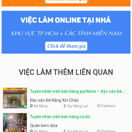
VIỆC LÀM THÊM LIÊN QUAN
Tuyển nhân viên bán hàng parttime – đặc sản Đà
Nẵng
Đặc sản Đà Nẵng Xin Chào
Đà Nẵng
Tùy Năng Lực
Parttime
Tuyển nhân viên bán hàng ca tối
Quán kem dừa
Đà Nẵng
Tùy Năng Lực
Parttime