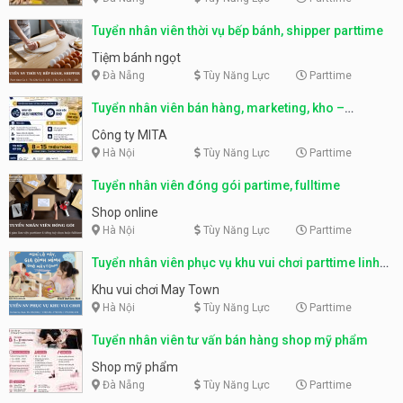
Tuyển nhân viên thời vụ bếp bánh, shipper parttime
Tiệm bánh ngọt
Đà Nẵng
Tùy Năng Lực
Parttime
Tuyển nhân viên bán hàng, marketing, kho –
parttime, fulltime
Công ty MITA
Hà Nội
Tùy Năng Lực
Parttime
Tuyển nhân viên đóng gói partime, fulltime
Shop online
Hà Nội
Tùy Năng Lực
Parttime
Tuyển nhân viên phục vụ khu vui chơi parttime linh
động
Khu vui chơi May Town
Hà Nội
Tùy Năng Lực
Parttime
Tuyển nhân viên tư vấn bán hàng shop mỹ phẩm
Shop mỹ phẩm
Đà Nẵng
Tùy Năng Lực
Parttime