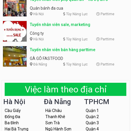
Quán bánh đa cua
Hà Nội
Tùy Năng Lực
Parttime
Tuyển nhân viên sale, marketing
Công ty
Hà Nội
Tùy Năng Lực
Parttime
Tuyển nhân viên bán hàng parttime
GÀ GÔ FASTFOOD
Đà Nẵng
Tùy Năng Lực
Parttime
Việc làm theo địa chỉ
Hà Nội
Đà Nẵng
TPHCM
Cầu Giấy
Hải Châu
Quận 1
Đống Đa
Thanh Khê
Quận 2
Ba Đình
Sơn Trà
Quận 3
Hai Bà Trưng
Ngũ Hành Sơn
Quận 4