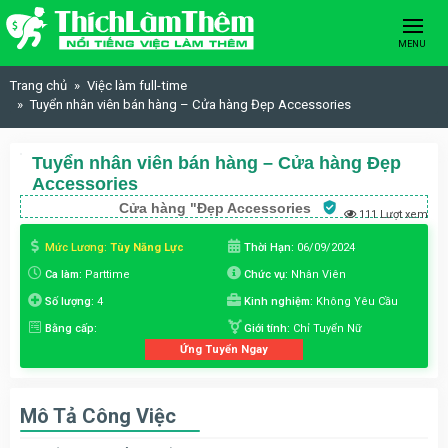
Skip to content
MENU
Trang chủ
Việc làm full-time
Tuyển nhân viên bán hàng – Cửa hàng Đẹp Accessories
Tuyển nhân viên bán hàng – Cửa hàng Đẹp
Accessories
Cửa hàng "Đẹp Accessories
111 Lượt xem
Mức Lương:
Tùy Năng Lực
Thời Hạn:
06/09/2024
Ca làm:
Parttime
Chức vụ:
Nhân Viên
Số lượng:
4
Kinh nghiệm:
Không Yêu Cầu
Bằng cấp:
Giới tính:
Chỉ Tuyển Nữ
Ứng Tuyển Ngay
Mô Tả Công Việc