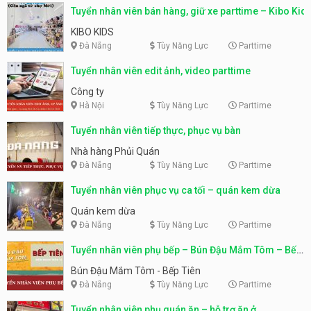
Tuyển nhân viên bán hàng, giữ xe parttime – Kibo Kid
KIBO KIDS
Đà Nẵng
Tùy Năng Lực
Parttime
Tuyển nhân viên edit ảnh, video parttime
Công ty
Hà Nội
Tùy Năng Lực
Parttime
Tuyển nhân viên tiếp thực, phục vụ bàn
Nhà hàng Phủi Quán
Đà Nẵng
Tùy Năng Lực
Parttime
Tuyển nhân viên phục vụ ca tối – quán kem dừa
Quán kem dừa
Đà Nẵng
Tùy Năng Lực
Parttime
Tuyển nhân viên phụ bếp – Bún Đậu Mắm Tôm – Bếp
Tiên
Bún Đậu Mắm Tôm - Bếp Tiên
Đà Nẵng
Tùy Năng Lực
Parttime
Tuyển nhân viên phụ quán ăn – hỗ trợ ăn ở