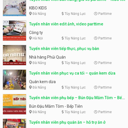
KIBO KIDS
Đà Nẵng
Tùy Năng Lực
Parttime
Tuyển nhân viên edit ảnh, video parttime
Công ty
Hà Nội
Tùy Năng Lực
Parttime
Tuyển nhân viên tiếp thực, phục vụ bàn
Nhà hàng Phủi Quán
Đà Nẵng
Tùy Năng Lực
Parttime
Tuyển nhân viên phục vụ ca tối – quán kem dừa
Quán kem dừa
Đà Nẵng
Tùy Năng Lực
Parttime
Tuyển nhân viên phụ bếp – Bún Đậu Mắm Tôm – Bếp
Tiên
Bún Đậu Mắm Tôm - Bếp Tiên
Đà Nẵng
Tùy Năng Lực
Parttime
Tuyển nhân viên phụ quán ăn – hỗ trợ ăn ở