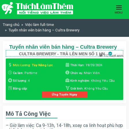
Skip to content
MENU
Trang chủ
Việc làm full-time
Tuyển nhân viên bán hàng – Cultra Brewery
Tuyển nhân viên bán hàng – Cultra Brewery
CULTRA BREWERY - TRÀ LÊN MEN SỐ 1 HN
117 Lượt xem
Mức Lương:
Tùy Năng Lực
Thời Hạn:
19/09/2024
Ca làm:
Parttime
Chức vụ:
Nhân Viên
Số lượng:
4
Kinh nghiệm:
Không Yêu Cầu
Bằng cấp:
Giới tính:
Không Yêu Cầu
Ứng Tuyển Ngay
Mô Tả Công Việc
– Giờ làm việc: Ca 9-13h, 14-18h, xoay ca linh hoạt phù hợp