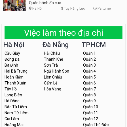
Quán bánh đa cua
Hà Nội
Tùy Năng Lực
Parttime
Việc làm theo địa chỉ
Hà Nội
Đà Nẵng
TPHCM
Cầu Giấy
Hải Châu
Quận 1
Đống Đa
Thanh Khê
Quận 2
Ba Đình
Sơn Trà
Quận 3
Hai Bà Trưng
Ngũ Hành Sơn
Quận 4
Hoàn Kiếm
Liên Chiểu
Quận 5
Thanh Xuân
Cẩm Lệ
Quận 6
Tây Hồ
Hòa Vang
Quận 7
Long Biên
Quận 8
Hà Đông
Quận 9
Bắc Từ Liêm
Quận 10
Nam Từ Liêm
Quận 11
Gia Lâm
Quận 12
Hoàng Mai
Quận Thủ Đức