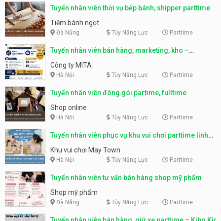
Tuyển nhân viên thời vụ bếp bánh, shipper parttime
Tiệm bánh ngọt
Đà Nẵng
Tùy Năng Lực
Parttime
Tuyển nhân viên bán hàng, marketing, kho –
parttime, fulltime
Công ty MITA
Hà Nội
Tùy Năng Lực
Parttime
Tuyển nhân viên đóng gói partime, fulltime
Shop online
Hà Nội
Tùy Năng Lực
Parttime
Tuyển nhân viên phục vụ khu vui chơi parttime linh
động
Khu vui chơi May Town
Hà Nội
Tùy Năng Lực
Parttime
Tuyển nhân viên tư vấn bán hàng shop mỹ phẩm
Shop mỹ phẩm
Đà Nẵng
Tùy Năng Lực
Parttime
Tuyển nhân viên bán hàng, giữ xe parttime – Kibo Kid