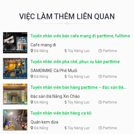
VIỆC LÀM THÊM LIÊN QUAN
Tuyển nhân viên bán cafe mang đi parttime, fulltime
Cafe mang đi
Đà Nẵng
Tùy Năng Lực
Parttime
Tuyển nhân viên pha chế, phục vụ bàn parttime
SAMDIMIKE Cà Phê Muối
Đà Nẵng
Tùy Năng Lực
Parttime
Tuyển nhân viên bán hàng parttime – đặc sản Đà
Nẵng
Đặc sản Đà Nẵng Xin Chào
Đà Nẵng
Tùy Năng Lực
Parttime
Tuyển nhân viên bán hàng ca tối
Quán kem dừa
Đà Nẵng
Tùy Năng Lực
Parttime