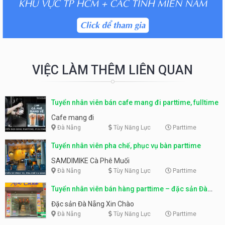
VIỆC LÀM THÊM LIÊN QUAN
Tuyển nhân viên bán cafe mang đi parttime, fulltime
Cafe mang đi
Đà Nẵng
Tùy Năng Lực
Parttime
Tuyển nhân viên pha chế, phục vụ bàn parttime
SAMDIMIKE Cà Phê Muối
Đà Nẵng
Tùy Năng Lực
Parttime
Tuyển nhân viên bán hàng parttime – đặc sản Đà
Nẵng
Đặc sản Đà Nẵng Xin Chào
Đà Nẵng
Tùy Năng Lực
Parttime