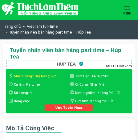
Skip to content
MENU
Trang chủ
Việc làm full-time
Tuyển nhân viên bán hàng part time – Húp Tea
Tuyển nhân viên bán hàng part time – Húp
Tea
HÚP TEA
113 Lượt xem
Mức Lương:
Tùy Năng Lực
Thời Hạn:
14/07/2026
Ca làm:
Parttime
Chức vụ:
Nhân Viên
Số lượng:
4
Kinh nghiệm:
Không Yêu Cầu
Bằng cấp:
Giới tính:
Không Yêu Cầu
Ứng Tuyển Ngay
Mô Tả Công Việc