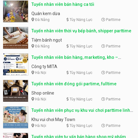
Tuyển nhân viên bán hàng ca tối
Quán kem dừa
Đà Nẵng
Tùy Năng Lực
Parttime
Tuyển nhân viên thời vụ bếp bánh, shipper parttime
Tiệm bánh ngọt
Đà Nẵng
Tùy Năng Lực
Parttime
Tuyển nhân viên bán hàng, marketing, kho –
parttime, fulltime
Công ty MITA
Hà Nội
Tùy Năng Lực
Parttime
Tuyển nhân viên đóng gói partime, fulltime
Shop online
Hà Nội
Tùy Năng Lực
Parttime
Tuyển nhân viên phục vụ khu vui chơi parttime linh
động
Khu vui chơi May Town
Hà Nội
Tùy Năng Lực
Parttime
Tuyển nhân viên tư vấn bán hàng shop mỹ phẩm