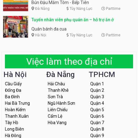
Tiên
Bún Đậu Mắm Tôm - Bếp Tiên
Đà Nẵng
Tùy Năng Lực
Parttime
Tuyển nhân viên phụ quán ăn – hỗ trợ ăn ở
Quán bánh đa cua
Hà Nội
Tùy Năng Lực
Parttime
Việc làm theo địa chỉ
Hà Nội
Đà Nẵng
TPHCM
Cầu Giấy
Hải Châu
Quận 1
Đống Đa
Thanh Khê
Quận 2
Ba Đình
Sơn Trà
Quận 3
Hai Bà Trưng
Ngũ Hành Sơn
Quận 4
Hoàn Kiếm
Liên Chiểu
Quận 5
Thanh Xuân
Cẩm Lệ
Quận 6
Tây Hồ
Hòa Vang
Quận 7
Long Biên
Quận 8
Hà Đông
Quận 9