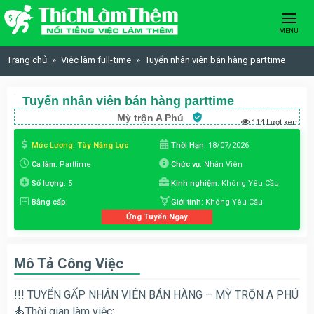
Skip to content
MENU
Trang chủ
Việc làm full-time
Tuyển nhân viên bán hàng parttime
Tuyển nhân viên bán hàng parttime
Mỳ trộn A Phú
114 Lượt xem
Mức Lương:
Tùy Năng Lực
Thời Hạn:
18/07/2026
Ca làm:
Parttime
Chức vụ:
Nhân Viên
Số lượng:
5
Kinh nghiệm:
Không Yêu Cầu
Bằng cấp:
Giới tính:
Không Yêu Cầu
Ứng Tuyển Ngay
Mô Tả Công Việc
!!! TUYỂN GẤP NHÂN VIÊN BÁN HÀNG – MỲ TRỘN A PHÚ
🍝Thời gian làm việc: