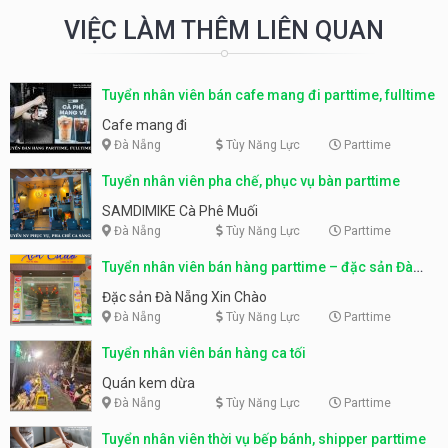
VIỆC LÀM THÊM LIÊN QUAN
Tuyển nhân viên bán cafe mang đi parttime, fulltime
Cafe mang đi
Đà Nẵng
Tùy Năng Lực
Parttime
Tuyển nhân viên pha chế, phục vụ bàn parttime
SAMDIMIKE Cà Phê Muối
Đà Nẵng
Tùy Năng Lực
Parttime
Tuyển nhân viên bán hàng parttime – đặc sản Đà
Nẵng
Đặc sản Đà Nẵng Xin Chào
Đà Nẵng
Tùy Năng Lực
Parttime
Tuyển nhân viên bán hàng ca tối
Quán kem dừa
Đà Nẵng
Tùy Năng Lực
Parttime
Tuyển nhân viên thời vụ bếp bánh, shipper parttime