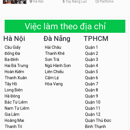
Hà Nội
Tùy Năng Lực
Parttime
Việc làm theo địa chỉ
Hà Nội
Đà Nẵng
TPHCM
Cầu Giấy
Hải Châu
Quận 1
Đống Đa
Thanh Khê
Quận 2
Ba Đình
Sơn Trà
Quận 3
Hai Bà Trưng
Ngũ Hành Sơn
Quận 4
Hoàn Kiếm
Liên Chiểu
Quận 5
Thanh Xuân
Cẩm Lệ
Quận 6
Tây Hồ
Hòa Vang
Quận 7
Long Biên
Quận 8
Hà Đông
Quận 9
Bắc Từ Liêm
Quận 10
Nam Từ Liêm
Quận 11
Gia Lâm
Quận 12
Hoàng Mai
Quận Thủ Đức
Thanh Trì
Bình Thạnh