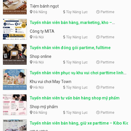
Tiệm bánh ngọt
Đà Nẵng
Tùy Năng Lực
Parttime
Tuyển nhân viên bán hàng, marketing, kho –
parttime, fulltime
Công ty MITA
Hà Nội
Tùy Năng Lực
Parttime
Tuyển nhân viên đóng gói partime, fulltime
Shop online
Hà Nội
Tùy Năng Lực
Parttime
Tuyển nhân viên phục vụ khu vui chơi parttime linh
động
Khu vui chơi May Town
Hà Nội
Tùy Năng Lực
Parttime
Tuyển nhân viên tư vấn bán hàng shop mỹ phẩm
Shop mỹ phẩm
Đà Nẵng
Tùy Năng Lực
Parttime
Tuyển nhân viên bán hàng, giữ xe parttime – Kibo Kid