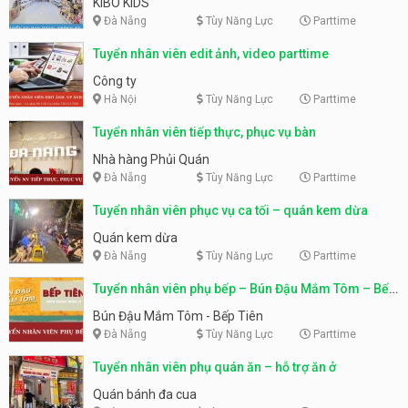
KIBO KIDS
Đà Nẵng
Tùy Năng Lực
Parttime
Tuyển nhân viên edit ảnh, video parttime
Công ty
Hà Nội
Tùy Năng Lực
Parttime
Tuyển nhân viên tiếp thực, phục vụ bàn
Nhà hàng Phủi Quán
Đà Nẵng
Tùy Năng Lực
Parttime
Tuyển nhân viên phục vụ ca tối – quán kem dừa
Quán kem dừa
Đà Nẵng
Tùy Năng Lực
Parttime
Tuyển nhân viên phụ bếp – Bún Đậu Mắm Tôm – Bếp
Tiên
Bún Đậu Mắm Tôm - Bếp Tiên
Đà Nẵng
Tùy Năng Lực
Parttime
Tuyển nhân viên phụ quán ăn – hỗ trợ ăn ở
Quán bánh đa cua