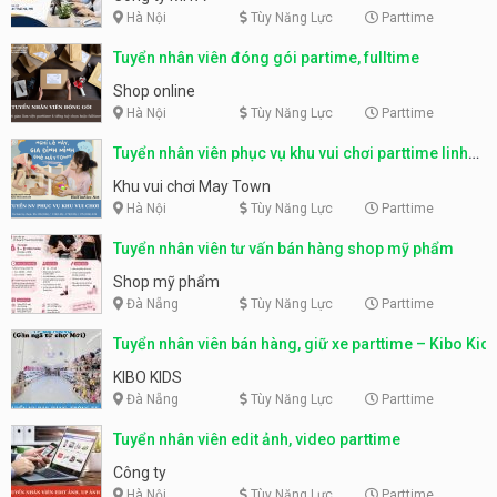
Hà Nội
Tùy Năng Lực
Parttime
Tuyển nhân viên đóng gói partime, fulltime
Shop online
Hà Nội
Tùy Năng Lực
Parttime
Tuyển nhân viên phục vụ khu vui chơi parttime linh
động
Khu vui chơi May Town
Hà Nội
Tùy Năng Lực
Parttime
Tuyển nhân viên tư vấn bán hàng shop mỹ phẩm
Shop mỹ phẩm
Đà Nẵng
Tùy Năng Lực
Parttime
Tuyển nhân viên bán hàng, giữ xe parttime – Kibo Kid
KIBO KIDS
Đà Nẵng
Tùy Năng Lực
Parttime
Tuyển nhân viên edit ảnh, video parttime
Công ty
Hà Nội
Tùy Năng Lực
Parttime