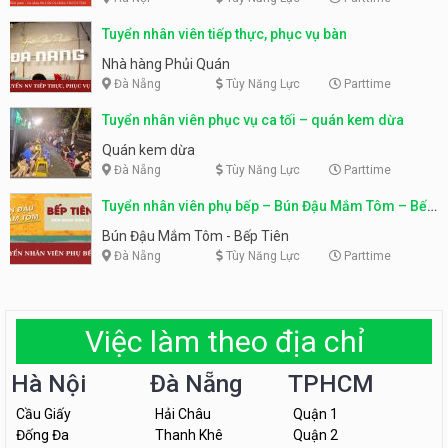
Tuyển nhân viên tiếp thực, phục vụ bàn
Nhà hàng Phủi Quán
Đà Nẵng
Tùy Năng Lực
Parttime
Tuyển nhân viên phục vụ ca tối – quán kem dừa
Quán kem dừa
Đà Nẵng
Tùy Năng Lực
Parttime
Tuyển nhân viên phụ bếp – Bún Đậu Mắm Tôm – Bếp
Tiên
Bún Đậu Mắm Tôm - Bếp Tiên
Đà Nẵng
Tùy Năng Lực
Parttime
Việc làm theo địa chỉ
Hà Nội
Đà Nẵng
TPHCM
Cầu Giấy
Hải Châu
Quận 1
Đống Đa
Thanh Khê
Quận 2