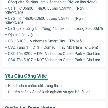
– Công việc ổn định, làm việc theo ca (đổi ca linh động):
+ Ca 1: Từ 06h00–14h30 Lương 5.5tr/th – (Nghỉ 1
ngày/tuần)
+ Ca 2: Từ 14h30-23h00 Lương 5.5tr/th – (Nghỉ 1
ngày/tuần)
+ Ca 3 (ca 8 tiếng linh động) 4 buổi/ tuần Lương 20.000đ/h
– Địa chỉ làm việc:
+ CS1: S103 – Vinhomes Smart City – Tây Mỗ
+ CS2: Tầng 1 – CT3 – Coma6 – Tây Mỗ (Nam Từ Liêm)
+ CS3: Tòa S209 – KĐT Vinhomes Ocean Park – Gia Lâm
+ CS4: Tòa S107 – KĐT Vinhomes Ocean Park – Gia Lâm
Yêu Cầu Công Việc
+ Nhanh nhẹn chăm chỉ, trung thực
+ Ưu tiên nhân viên có kinh nghiệm và gắn bó lâu dài
Quyền Lợi Được Hưởng