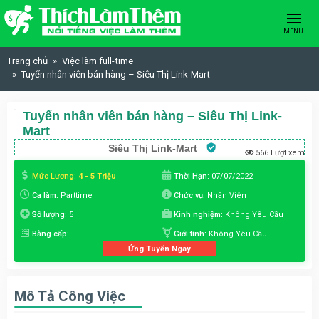
Skip to content
MENU
Trang chủ
Việc làm full-time
Tuyển nhân viên bán hàng – Siêu Thị Link-Mart
Tuyển nhân viên bán hàng – Siêu Thị Link-
Mart
Siêu Thị Link-Mart
566 Lượt xem
Mức Lương:
4 - 5 Triệu
Thời Hạn:
07/07/2022
Ca làm:
Parttime
Chức vụ:
Nhân Viên
Số lượng:
5
Kinh nghiệm:
Không Yêu Cầu
Bằng cấp:
Giới tính:
Không Yêu Cầu
Ứng Tuyển Ngay
Mô Tả Công Việc