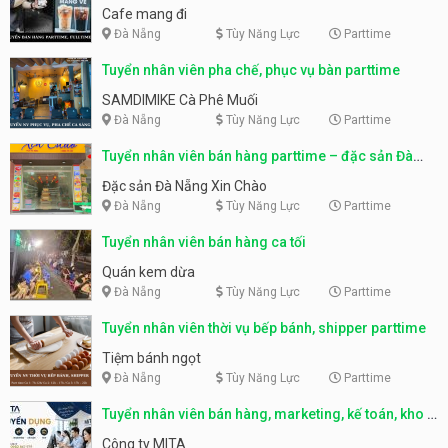
Cafe mang đi
Đà Nẵng
Tùy Năng Lực
Parttime
Tuyển nhân viên pha chế, phục vụ bàn parttime
SAMDIMIKE Cà Phê Muối
Đà Nẵng
Tùy Năng Lực
Parttime
Tuyển nhân viên bán hàng parttime – đặc sản Đà
Nẵng
Đặc sản Đà Nẵng Xin Chào
Đà Nẵng
Tùy Năng Lực
Parttime
Tuyển nhân viên bán hàng ca tối
Quán kem dừa
Đà Nẵng
Tùy Năng Lực
Parttime
Tuyển nhân viên thời vụ bếp bánh, shipper parttime
Tiệm bánh ngọt
Đà Nẵng
Tùy Năng Lực
Parttime
Tuyển nhân viên bán hàng, marketing, kế toán, kho –
parttime, fulltime
Công ty MITA