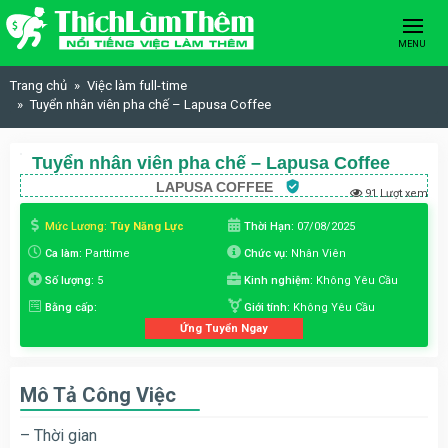
Skip to content
MENU
Trang chủ
Việc làm full-time
Tuyển nhân viên pha chế – Lapusa Coffee
Tuyển nhân viên pha chế – Lapusa Coffee
LAPUSA COFFEE
91 Lượt xem
Mức Lương:
Tùy Năng Lực
Thời Hạn:
07/08/2025
Ca làm:
Parttime
Chức vụ:
Nhân Viên
Số lượng:
5
Kinh nghiệm:
Không Yêu Cầu
Bằng cấp:
Giới tính:
Không Yêu Cầu
Ứng Tuyển Ngay
Mô Tả Công Việc
– Thời gian