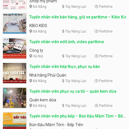
Shop mỹ phẩm
Đà Nẵng
Tùy Năng Lực
Parttime
Tuyển nhân viên bán hàng, giữ xe parttime – Kibo Kid
KIBO KIDS
Đà Nẵng
Tùy Năng Lực
Parttime
Tuyển nhân viên edit ảnh, video parttime
Công ty
Hà Nội
Tùy Năng Lực
Parttime
Tuyển nhân viên tiếp thực, phục vụ bàn
Nhà hàng Phủi Quán
Đà Nẵng
Tùy Năng Lực
Parttime
Tuyển nhân viên phục vụ ca tối – quán kem dừa
Quán kem dừa
Đà Nẵng
Tùy Năng Lực
Parttime
Tuyển nhân viên phụ bếp – Bún Đậu Mắm Tôm – Bếp
Tiên
Bún Đậu Mắm Tôm - Bếp Tiên