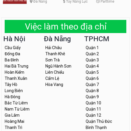
Đà Nẵng
Tùy Năng Lực
Parttime
Việc làm theo địa chỉ
Hà Nội
Đà Nẵng
TPHCM
Cầu Giấy
Hải Châu
Quận 1
Đống Đa
Thanh Khê
Quận 2
Ba Đình
Sơn Trà
Quận 3
Hai Bà Trưng
Ngũ Hành Sơn
Quận 4
Hoàn Kiếm
Liên Chiểu
Quận 5
Thanh Xuân
Cẩm Lệ
Quận 6
Tây Hồ
Hòa Vang
Quận 7
Long Biên
Quận 8
Hà Đông
Quận 9
Bắc Từ Liêm
Quận 10
Nam Từ Liêm
Quận 11
Gia Lâm
Quận 12
Hoàng Mai
Quận Thủ Đức
Thanh Trì
Bình Thạnh