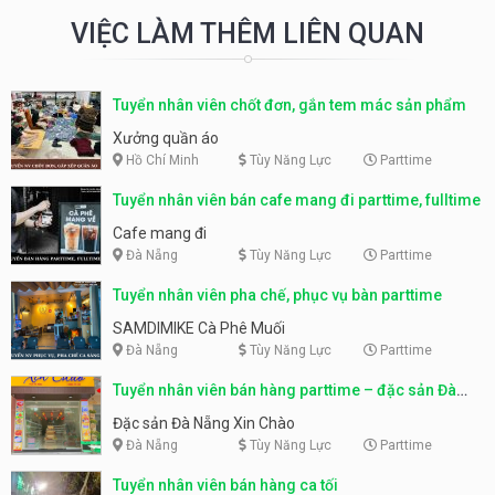
VIỆC LÀM THÊM LIÊN QUAN
Tuyển nhân viên chốt đơn, gắn tem mác sản phẩm
Xưởng quần áo
Hồ Chí Minh
Tùy Năng Lực
Parttime
Tuyển nhân viên bán cafe mang đi parttime, fulltime
Cafe mang đi
Đà Nẵng
Tùy Năng Lực
Parttime
Tuyển nhân viên pha chế, phục vụ bàn parttime
SAMDIMIKE Cà Phê Muối
Đà Nẵng
Tùy Năng Lực
Parttime
Tuyển nhân viên bán hàng parttime – đặc sản Đà
Nẵng
Đặc sản Đà Nẵng Xin Chào
Đà Nẵng
Tùy Năng Lực
Parttime
Tuyển nhân viên bán hàng ca tối