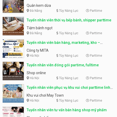
Quán kem dừa
Đà Nẵng
Tùy Năng Lực
Parttime
Tuyển nhân viên thời vụ bếp bánh, shipper parttime
Tiệm bánh ngọt
Đà Nẵng
Tùy Năng Lực
Parttime
Tuyển nhân viên bán hàng, marketing, kho –
parttime, fulltime
Công ty MITA
Hà Nội
Tùy Năng Lực
Parttime
Tuyển nhân viên đóng gói partime, fulltime
Shop online
Hà Nội
Tùy Năng Lực
Parttime
Tuyển nhân viên phục vụ khu vui chơi parttime linh
động
Khu vui chơi May Town
Hà Nội
Tùy Năng Lực
Parttime
Tuyển nhân viên tư vấn bán hàng shop mỹ phẩm