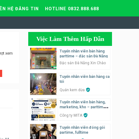
IÊN HỆ ĐĂNG TIN
HOTLINE 0832.888.688
Việc Làm Thêm Hấp Dẫn
Tuyển nhân viên bán hàng
ượt xem
parttime – đặc sản Đà Nẵng
Đặc sản Đà Nẵng Xin Chào
Tuyển nhân viên bán hàng ca
tối
Quán kem dừa
Tuyển nhân viên bán hàng,
marketing, kho – parttime,
fulltime
Công ty MITA
Tuyển nhân viên đóng gói
partime, fulltime