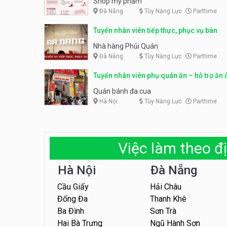
Shop mỹ phẩm
Đà Nẵng
Tùy Năng Lực
Parttime
Tuyển nhân viên tiếp thực, phục vụ bàn
Nhà hàng Phủi Quán
Đà Nẵng
Tùy Năng Lực
Parttime
Tuyển nhân viên phụ quán ăn – hỗ trợ ăn 
Quán bánh đa cua
Hà Nội
Tùy Năng Lực
Parttime
Việc làm theo đị
Hà Nội
Đà Nẵng
Cầu Giấy
Hải Châu
Đống Đa
Thanh Khê
Ba Đình
Sơn Trà
Hai Bà Trưng
Ngũ Hành Sơn