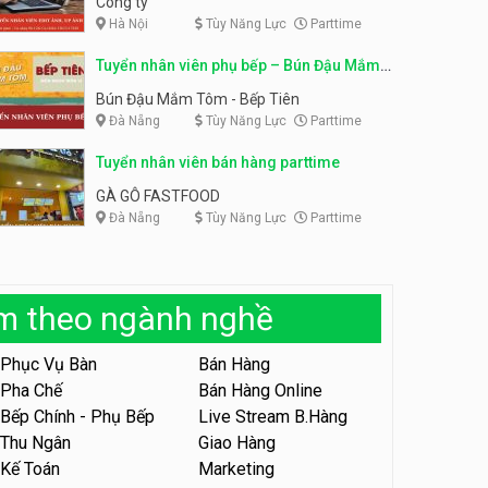
Công ty
Hà Nội
Tùy Năng Lực
Parttime
Tuyển nhân viên tiếp thực,
phục vụ bàn
Tuyển nhân viên phụ bếp, tạp
Tuyển nhân viên phụ bếp – Bún Đậu Mắm
vụ, hỗ trợ ra đơn
Nhà hàng Phủi Quán
Shop đồ ăn đêm Trang Béo
Tôm – Bếp Tiên
Bún Đậu Mắm Tôm - Bếp Tiên
Đà Nẵng
Tùy Năng Lực
Parttime
Tuyển nhân viên phục vụ ca
tối – quán kem dừa
Tuyển nhân viên bán hàng parttime
Quán kem dừa
GÀ GÔ FASTFOOD
Đà Nẵng
Tùy Năng Lực
Parttime
Tuyển nhân viên phụ bếp –
Bún Đậu Mắm Tôm – Bếp
Tiên
Bún Đậu Mắm Tôm - Bếp Tiên
àm theo ngành nghề
Tuyển nhân viên phụ quán ăn
– hỗ trợ ăn ở
Phục Vụ Bàn
Bán Hàng
Quán bánh đa cua
Pha Chế
Bán Hàng Online
Bếp Chính - Phụ Bếp
Live Stream B.Hàng
Tuyển nhân viên sale,
marketing
Thu Ngân
Giao Hàng
Kế Toán
Marketing
Công ty