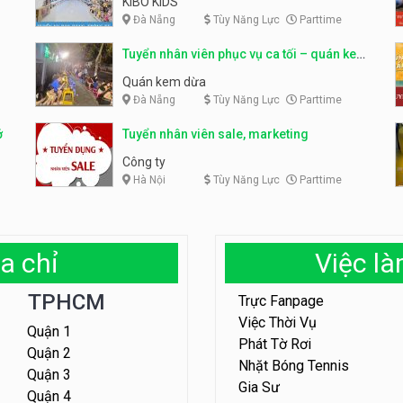
KIBO KIDS
Đà Nẵng
Tùy Năng Lực
Parttime
Tuyển nhân viên phục vụ ca tối – quán kem
dừa
Quán kem dừa
Đà Nẵng
Tùy Năng Lực
Parttime
ở
Tuyển nhân viên sale, marketing
Công ty
Hà Nội
Tùy Năng Lực
Parttime
a chỉ
Việc l
TPHCM
Trực Fanpage
Việc Thời Vụ
Quận 1
Phát Tờ Rơi
Quận 2
Nhặt Bóng Tennis
Quận 3
Gia Sư
Quận 4