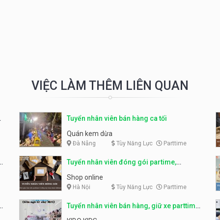
VIỆC LÀM THÊM LIÊN QUAN
Tuyển nhân viên bán hàng ca tối
Quán kem dừa
Đà Nẵng
Tùy Năng Lực
Parttime
o
Tuyển nhân viên đóng gói partime,
fulltime
Shop online
Hà Nội
Tùy Năng Lực
Parttime
ỹ
Tuyển nhân viên bán hàng, giữ xe parttime
– Kibo Kid