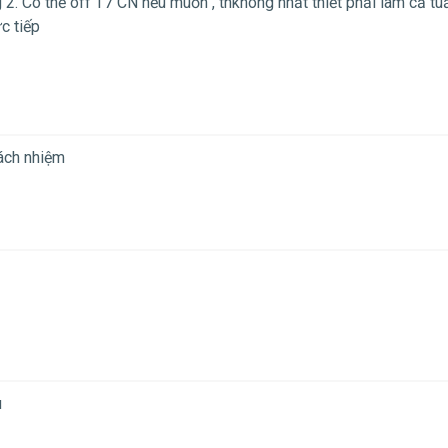
 2. Có thể off T7 CN nếu muốn , thkhông nhất thiết phải làm cả tuầ
ực tiếp
rách nhiệm
u