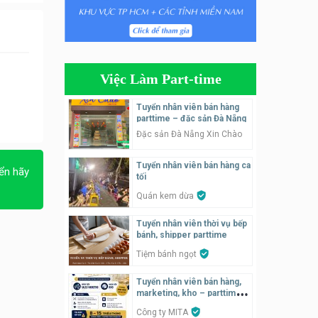
Tuyển nhân viên bán hàng
parttime
GÀ GÔ FASTFOOD
Việc Làm Part-time
Tuyển nhân viên bán hàng
parttime
Tuyển nhân viên bán hàng
parttime – đặc sản Đà Nẵng
Húp Tea
Đặc sản Đà Nẵng Xin Chào
Tuyển nhân viên pha chế
Tuyển nhân viên bán hàng ca
tiệm trà sữa
ển hãy
tối
TRÀ SỮA THÁI LAN
SONGKRAN
Quán kem dừa
Tuyển nhân viên tư vấn bán
Tuyển nhân viên thời vụ bếp
hàng tiệm bánh ngọt
bánh, shipper parttime
Tiệm bánh ngọt
Tiệm bánh ngọt
Tuyển nhân viên bán hàng,
Tuyển nhân viên pha chế,
marketing, kho – parttime,
phục vụ bàn
fulltime
Công ty MITA
SNACK BAR NHẬT