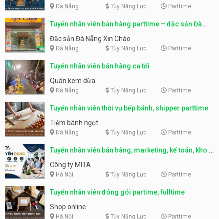
Đà Nẵng
Tùy Năng Lực
Parttime
Tuyển nhân viên bán hàng parttime – đặc sản Đà
Nẵng
Đặc sản Đà Nẵng Xin Chào
Đà Nẵng
Tùy Năng Lực
Parttime
Tuyển nhân viên bán hàng ca tối
Quán kem dừa
Đà Nẵng
Tùy Năng Lực
Parttime
Tuyển nhân viên thời vụ bếp bánh, shipper parttime
Tiệm bánh ngọt
Đà Nẵng
Tùy Năng Lực
Parttime
Tuyển nhân viên bán hàng, marketing, kế toán, kho –
parttime, fulltime
Công ty MITA
Hà Nội
Tùy Năng Lực
Parttime
Tuyển nhân viên đóng gói partime, fulltime
Shop online
Hà Nội
Tùy Năng Lực
Parttime