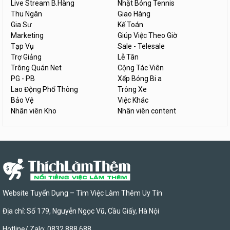
Live Stream B.Hàng
Nhặt Bóng Tennis
Thu Ngân
Giao Hàng
Gia Sư
Kế Toán
Marketing
Giúp Việc Theo Giờ
Tạp Vụ
Sale - Telesale
Trợ Giảng
Lễ Tân
Trông Quán Net
Cộng Tác Viên
PG - PB
Xếp Bóng Bi a
Lao Động Phổ Thông
Trông Xe
Bảo Vệ
Việc Khác
Nhân viên Kho
Nhân viên content
Website Tuyển Dụng – Tìm Việc Làm Thêm Uy Tín
Địa chỉ: Số 179, Nguyễn Ngọc Vũ, Cầu Giấy, Hà Nội
Hotline/ Zalo: 0832 888 688