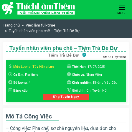
Skip to content
MENU
Trang chủ
Việc làm full-time
Tuyển nhân viên pha chế – Tiệm Trà Bé Bự
Tuyển nhân viên pha chế – Tiệm Trà Bé Bự
Tiệm Trà Bé Bự
83 Lượt xem
Mức Lương:
Tùy Năng Lực
Thời Hạn:
17/07/2025
Ca làm:
Parttime
Chức vụ:
Nhân Viên
Số lượng:
4
Kinh nghiệm:
Không Yêu Cầu
Bằng cấp:
Giới tính:
Chỉ Tuyển Nữ
Ứng Tuyển Ngay
Mô Tả Công Việc
– Công việc: Pha chế, sơ chế nguyên liệu, đưa đơn cho