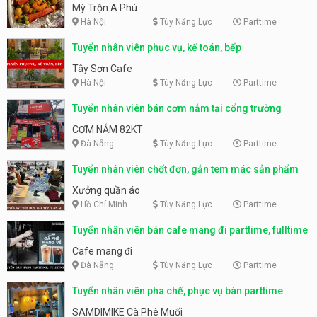
Mỳ Trộn A Phú
Hà Nội
Tùy Năng Lực
Parttime
Tuyển nhân viên phục vụ, kế toán, bếp
Tây Sơn Cafe
Hà Nội
Tùy Năng Lực
Parttime
Tuyển nhân viên bán cơm nắm tại cổng trường
CƠM NẮM 82KT
Đà Nẵng
Tùy Năng Lực
Parttime
Tuyển nhân viên chốt đơn, gắn tem mác sản phẩm
Xưởng quần áo
Hồ Chí Minh
Tùy Năng Lực
Parttime
Tuyển nhân viên bán cafe mang đi parttime, fulltime
Cafe mang đi
Đà Nẵng
Tùy Năng Lực
Parttime
Tuyển nhân viên pha chế, phục vụ bàn parttime
SAMDIMIKE Cà Phê Muối