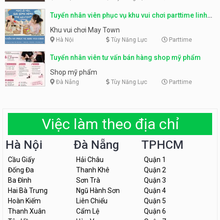
Tuyển nhân viên phục vụ khu vui chơi parttime linh
động
Khu vui chơi May Town
Hà Nội
Tùy Năng Lực
Parttime
Tuyển nhân viên tư vấn bán hàng shop mỹ phẩm
Shop mỹ phẩm
Đà Nẵng
Tùy Năng Lực
Parttime
Việc làm theo địa chỉ
Hà Nội
Đà Nẵng
TPHCM
Cầu Giấy
Hải Châu
Quận 1
Đống Đa
Thanh Khê
Quận 2
Ba Đình
Sơn Trà
Quận 3
Hai Bà Trưng
Ngũ Hành Sơn
Quận 4
Hoàn Kiếm
Liên Chiểu
Quận 5
Thanh Xuân
Cẩm Lệ
Quận 6