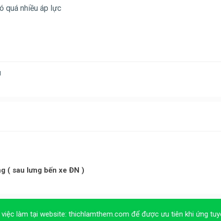
có quá nhiều áp lực
u
g ( sau lưng bến xe ĐN )
 việc làm tại website:
thichlamthem.com
để được ưu tiên khi ứng tuy