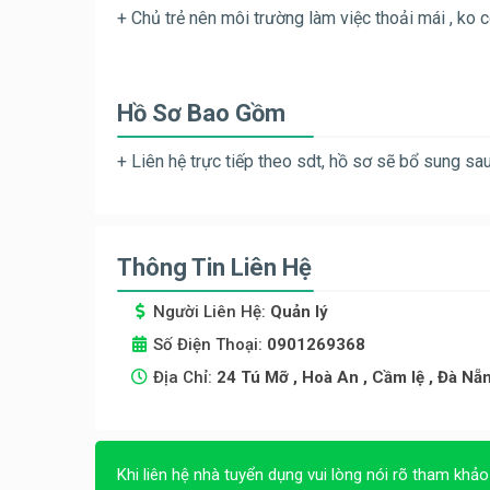
+ Chủ trẻ nên môi trường làm việc thoải mái , ko 
Hồ Sơ Bao Gồm
+ Liên hệ trực tiếp theo sdt, hồ sơ sẽ bổ sung sa
Thông Tin Liên Hệ
Người Liên Hệ:
Quản lý
Số Điện Thoại:
0901269368
Địa Chỉ:
24 Tú Mỡ , Hoà An , Cầm lệ , Đà Nẵn
Khi liên hệ nhà tuyển dụng vui lòng nói rõ tham khảo