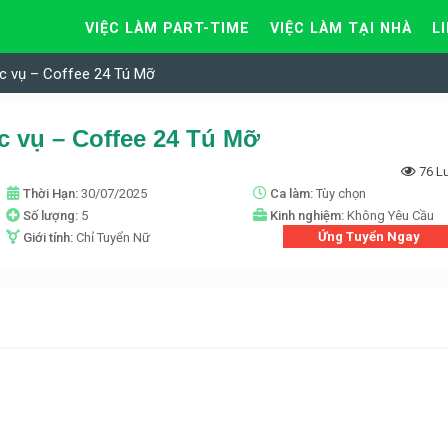
VIỆC LÀM PART-TIME
VIỆC LÀM TẠI NHÀ
L
c vụ – Coffee 24 Tú Mỡ
c vụ – Coffee 24 Tú Mỡ
76 L
Thời Hạn:
30/07/2025
Ca làm:
Tùy chọn
Số lượng:
5
Kinh nghiệm:
Không Yêu Cầu
Ứng Tuyển Ngay
Giới tính:
Chỉ Tuyển Nữ