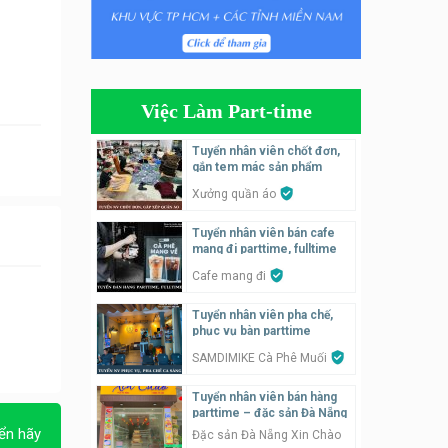
Tuyển nhân viên tiếp thực,
phục vụ bàn
Nhà hàng Phủi Quán
Việc Làm Part-time
Tuyển nhân viên phụ quán ăn
– hỗ trợ ăn ở
Tuyển nhân viên chốt đơn,
gắn tem mác sản phẩm
Quán bánh đa cua
Xưởng quần áo
Tuyển nhân viên bán hàng
Tuyển nhân viên bán cafe
parttime
mang đi parttime, fulltime
GÀ GÔ FASTFOOD
Cafe mang đi
Tuyển nhân viên bán hàng
Tuyển nhân viên pha chế,
parttime
phục vụ bàn parttime
Húp Tea
SAMDIMIKE Cà Phê Muối
Tuyển nhân viên bán hàng
Tuyển nhân viên pha chế
parttime – đặc sản Đà Nẵng
tiệm trà sữa
ển hãy
Đặc sản Đà Nẵng Xin Chào
TRÀ SỮA THÁI LAN