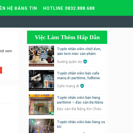
IÊN HỆ ĐĂNG TIN
HOTLINE 0832.888.688
Việc Làm Thêm Hấp Dẫn
Tuyển nhân viên chốt đơn,
ượt xem
gắn tem mác sản phẩm
Xưởng quần áo
Tuyển nhân viên bán cafe
mang đi parttime, fulltime
Cafe mang đi
Tuyển nhân viên bán hàng
parttime – đặc sản Đà Nẵng
Đặc sản Đà Nẵng Xin Chào
Tuyển nhân viên bán hàng ca
tối