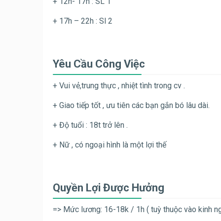
+ 12h- 17h : SL 1
+ 17h – 22h : Sl 2
Yêu Cầu Công Việc
+ Vui vẻ,trung thực , nhiệt tình trong cv .
+ Giao tiếp tốt , ưu tiên các bạn gắn bó lâu dài.
+ Độ tuổi : 18t trở lên .
+ Nữ , có ngoại hình là một lợi thế
Quyền Lợi Được Hưởng
=> Mức lương: 16-18k / 1h ( tuỳ thuộc vào kinh n