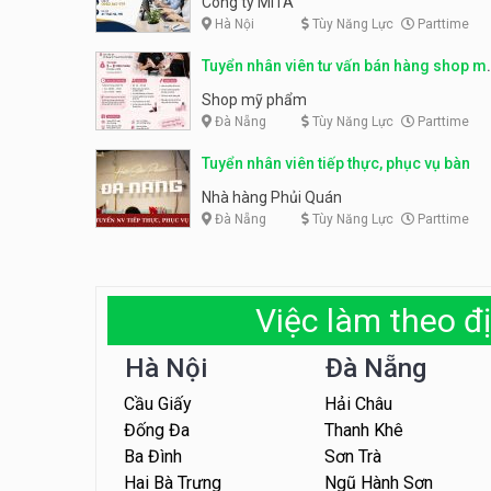
Công ty MITA
Hà Nội
Tùy Năng Lực
Parttime
Tuyển nhân viên tư vấn bán hàng shop m
phẩm
Shop mỹ phẩm
Đà Nẵng
Tùy Năng Lực
Parttime
Tuyển nhân viên tiếp thực, phục vụ bàn
Nhà hàng Phủi Quán
Đà Nẵng
Tùy Năng Lực
Parttime
Việc làm theo đị
Hà Nội
Đà Nẵng
Cầu Giấy
Hải Châu
Đống Đa
Thanh Khê
Ba Đình
Sơn Trà
Hai Bà Trưng
Ngũ Hành Sơn