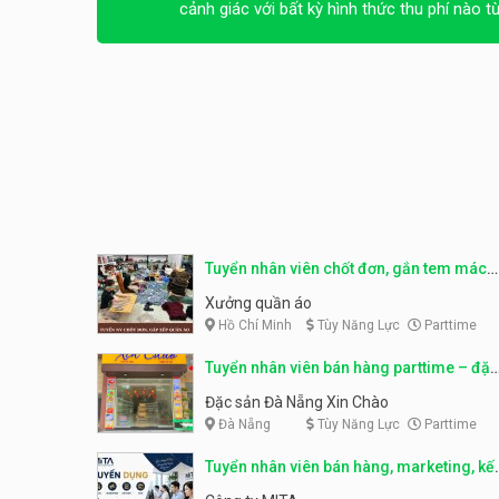
cảnh giác với bất kỳ hình thức thu phí nào t
Tuyển nhân viên chốt đơn, gắn tem mác
sản phẩm
Xưởng quần áo
Hồ Chí Minh
Tùy Năng Lực
Parttime
Tuyển nhân viên bán hàng parttime – đặc
sản Đà Nẵng
Đặc sản Đà Nẵng Xin Chào
Đà Nẵng
Tùy Năng Lực
Parttime
Tuyển nhân viên bán hàng, marketing, kế
toán, kho – parttime, fulltime