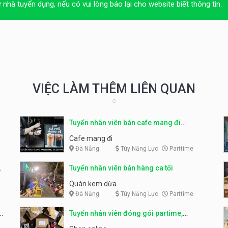
ừ nhà tuyển dụng, nếu có vui lòng báo lại cho website biết thông tin.
VIỆC LÀM THÊM LIÊN QUAN
Tuyển nhân viên bán cafe mang đi
parttime, fulltime
Cafe mang đi
Đà Nẵng
Tùy Năng Lực
Parttime
Tuyển nhân viên bán hàng ca tối
Quán kem dừa
Đà Nẵng
Tùy Năng Lực
Parttime
Tuyển nhân viên đóng gói partime,
fulltime