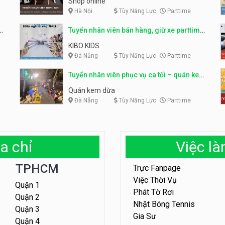
Shop online
Hà Nội
Tùy Năng Lực
Parttime
ỹ
Tuyển nhân viên bán hàng, giữ xe parttime
– Kibo Kid
KIBO KIDS
Đà Nẵng
Tùy Năng Lực
Parttime
Tuyển nhân viên phục vụ ca tối – quán kem
dừa
Quán kem dừa
Đà Nẵng
Tùy Năng Lực
Parttime
a chỉ
Việc l
TPHCM
Trực Fanpage
Việc Thời Vụ
Quận 1
Phát Tờ Rơi
Quận 2
Nhặt Bóng Tennis
Quận 3
Gia Sư
Quận 4