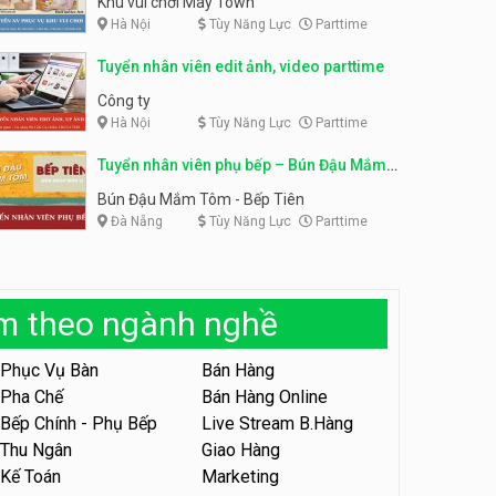
Khu vui chơi May Town
Hà Nội
Tùy Năng Lực
Parttime
Tuyển nhân viên tư vấn bán
hàng shop mỹ phẩm
Tuyển nhân viên phục vụ
Tuyển nhân viên edit ảnh, video parttime
bàn parttime
Shop mỹ phẩm
Quán ăn, Cafe
Công ty
Hà Nội
Tùy Năng Lực
Parttime
Tuyển nhân viên bán hàng,
giữ xe parttime – Kibo Kid
Tuyển nhân viên phụ bếp – Bún Đậu Mắm
KIBO KIDS
Tôm – Bếp Tiên
Bún Đậu Mắm Tôm - Bếp Tiên
Đà Nẵng
Tùy Năng Lực
Parttime
Tuyển nhân viên edit ảnh,
video parttime
Công ty
àm theo ngành nghề
Tuyển nhân viên tiếp thực,
phục vụ bàn
Phục Vụ Bàn
Bán Hàng
Nhà hàng Phủi Quán
Pha Chế
Bán Hàng Online
Bếp Chính - Phụ Bếp
Live Stream B.Hàng
Tuyển nhân viên phục vụ ca
tối – quán kem dừa
Thu Ngân
Giao Hàng
Kế Toán
Marketing
Quán kem dừa