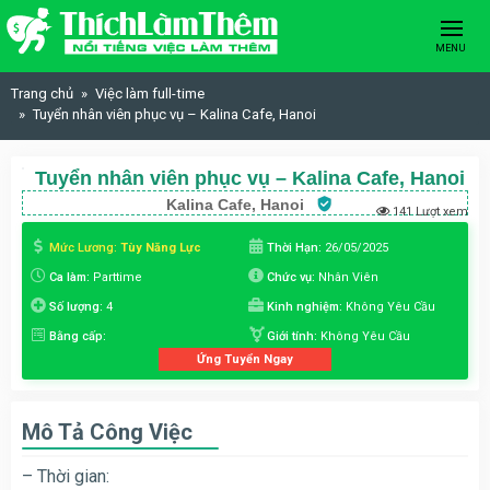
Skip to content
MENU
Trang chủ
Việc làm full-time
Tuyển nhân viên phục vụ – Kalina Cafe, Hanoi
Tuyển nhân viên phục vụ – Kalina Cafe, Hanoi
Kalina Cafe, Hanoi
141 Lượt xem
Mức Lương:
Tùy Năng Lực
Thời Hạn:
26/05/2025
Ca làm:
Parttime
Chức vụ:
Nhân Viên
Số lượng:
4
Kinh nghiệm:
Không Yêu Cầu
Bằng cấp:
Giới tính:
Không Yêu Cầu
Ứng Tuyển Ngay
Mô Tả Công Việc
– Thời gian: