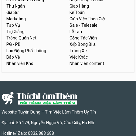
Thu Ngân
Giao Hàng
Gia Sư
Kế Toán
Marketing
Giúp Việc Theo Giờ
Tạp Vụ
Sale - Telesale
Trợ Giảng
Lễ Tân
Trông Quán Net
Cộng Tác Viên
PG - PB
Xếp Bóng Bi a
Lao Động Phổ Thông
Trông Xe
Bảo Vệ
Việc Khác
Nhân viên Kho
Nhân viên content
Website Tuyển Dụng – Tìm Việc Làm Thêm Uy Tín
Địa chỉ: Số 179, Nguyễn Ngọc Vũ, Cầu Giấy, Hà Nội
Hotline/ Zalo: 0832 888 688