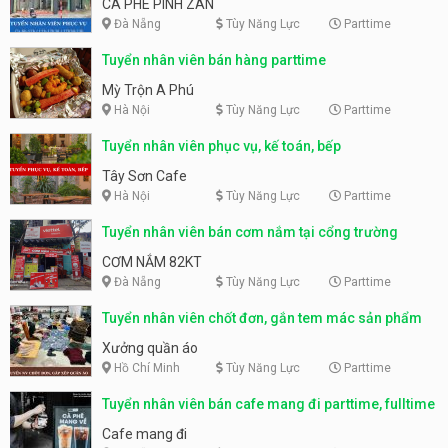
CÀ PHÊ PÌNH ZÂN
Đà Nẵng
Tùy Năng Lực
Parttime
Tuyển nhân viên bán hàng parttime
Mỳ Trộn A Phú
Hà Nội
Tùy Năng Lực
Parttime
Tuyển nhân viên phục vụ, kế toán, bếp
Tây Sơn Cafe
Hà Nội
Tùy Năng Lực
Parttime
Tuyển nhân viên bán cơm nắm tại cổng trường
CƠM NẮM 82KT
Đà Nẵng
Tùy Năng Lực
Parttime
Tuyển nhân viên chốt đơn, gắn tem mác sản phẩm
Xưởng quần áo
Hồ Chí Minh
Tùy Năng Lực
Parttime
Tuyển nhân viên bán cafe mang đi parttime, fulltime
Cafe mang đi