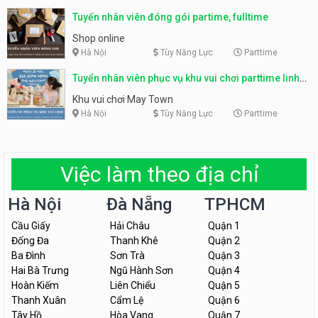
Tuyển nhân viên đóng gói partime, fulltime
Shop online
Hà Nội
Tùy Năng Lực
Parttime
Tuyển nhân viên phục vụ khu vui chơi parttime linh
động
Khu vui chơi May Town
Hà Nội
Tùy Năng Lực
Parttime
Việc làm theo địa chỉ
Hà Nội
Đà Nẵng
TPHCM
Cầu Giấy
Hải Châu
Quận 1
Đống Đa
Thanh Khê
Quận 2
Ba Đình
Sơn Trà
Quận 3
Hai Bà Trưng
Ngũ Hành Sơn
Quận 4
Hoàn Kiếm
Liên Chiểu
Quận 5
Thanh Xuân
Cẩm Lệ
Quận 6
Tây Hồ
Hòa Vang
Quận 7