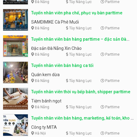
Đà Nẵng
Tùy Năng Lực
Parttime
Tuyển nhân viên pha chế, phục vụ bàn parttime
SAMDIMIKE Cà Phê Muối
Đà Nẵng
Tùy Năng Lực
Parttime
Tuyển nhân viên bán hàng parttime – đặc sản Đà
Nẵng
Đặc sản Đà Nẵng Xin Chào
Đà Nẵng
Tùy Năng Lực
Parttime
Tuyển nhân viên bán hàng ca tối
Quán kem dừa
Đà Nẵng
Tùy Năng Lực
Parttime
Tuyển nhân viên thời vụ bếp bánh, shipper parttime
Tiệm bánh ngọt
Đà Nẵng
Tùy Năng Lực
Parttime
Tuyển nhân viên bán hàng, marketing, kế toán, kho –
parttime, fulltime
Công ty MITA
Hà Nội
Tùy Năng Lực
Parttime