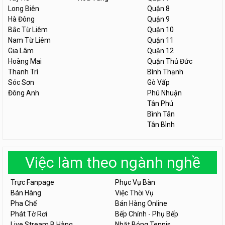
Long Biên
Quận 8
Hà Đông
Quận 9
Bắc Từ Liêm
Quận 10
Nam Từ Liêm
Quận 11
Gia Lâm
Quận 12
Hoàng Mai
Quận Thủ Đức
Thanh Trì
Bình Thạnh
Sóc Sơn
Gò Vấp
Đông Anh
Phú Nhuận
Tân Phú
Bình Tân
Tân Bình
Việc làm theo ngành nghề
Trực Fanpage
Phục Vụ Bàn
Bán Hàng
Việc Thời Vụ
Pha Chế
Bán Hàng Online
Phát Tờ Rơi
Bếp Chính - Phụ Bếp
Live Stream B.Hàng
Nhặt Bóng Tennis