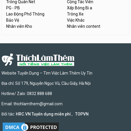
Trông Quán Net
Cộng Tác Viên
PG - PB
Xếp Bóng Bi a
Lao Động Phổ Thông
Trông Xe
Bảo Vệ
Việc Khác
Nhân viên Kho
Nhân viên content
Website Tuyển Dụng – Tìm Việc Làm Thêm Uy Tín
Địa chỉ: Số 179, Nguyễn Ngọc Vũ, Cầu Giấy, Hà Nội
Hotline/ Zalo: 0832 888 688
Email:
thichlamthem@gmail.com
Đối tác:
HRC.VN Tuyển dụng miễn phí
,
TOPVN