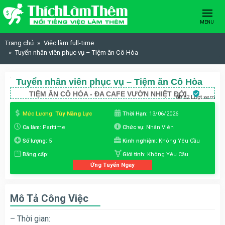
Skip to content
MENU
Trang chủ
Việc làm full-time
Tuyển nhân viên phục vụ – Tiệm ăn Cô Hòa
Tuyển nhân viên phục vụ – Tiệm ăn Cô Hòa
TIỆM ĂN CÔ HÒA - ĐA CAFE VƯỜN NHIỆT ĐỚI
82 Lượt xem
Mức Lương:
Tùy Năng Lực
Thời Hạn:
13/06/2026
Ca làm:
Parttime
Chức vụ:
Nhân Viên
Số lượng:
5
Kinh nghiệm:
Không Yêu Cầu
Bằng cấp:
Giới tính:
Không Yêu Cầu
Ứng Tuyển Ngay
Mô Tả Công Việc
– Thời gian: