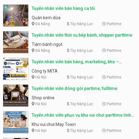
Tuyển nhân viên bán hàng ca tối
Quán kem dừa
Đà Nẵng
Tùy Năng Lực
Parttime
Tuyển nhân viên thời vụ bếp bánh, shipper parttime
Tiệm bánh ngọt
Đà Nẵng
Tùy Năng Lực
Parttime
Tuyển nhân viên bán hàng, marketing, kho –
parttime, fulltime
Công ty MITA
Hà Nội
Tùy Năng Lực
Parttime
Tuyển nhân viên đóng gói partime, fulltime
Shop online
Hà Nội
Tùy Năng Lực
Parttime
Tuyển nhân viên phục vụ khu vui chơi parttime linh
động
Khu vui chơi May Town
Hà Nội
Tùy Năng Lực
Parttime