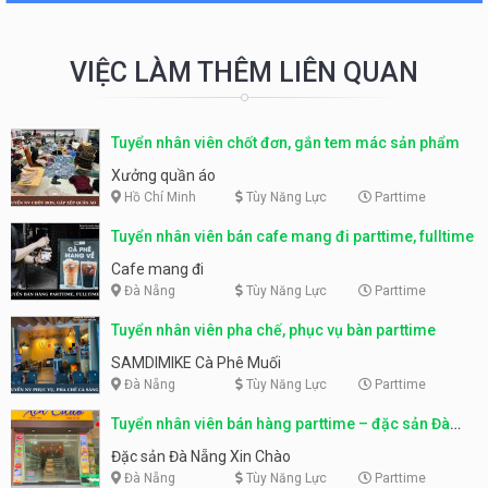
VIỆC LÀM THÊM LIÊN QUAN
Tuyển nhân viên chốt đơn, gắn tem mác sản phẩm
Xưởng quần áo
Hồ Chí Minh
Tùy Năng Lực
Parttime
Tuyển nhân viên bán cafe mang đi parttime, fulltime
Cafe mang đi
Đà Nẵng
Tùy Năng Lực
Parttime
Tuyển nhân viên pha chế, phục vụ bàn parttime
SAMDIMIKE Cà Phê Muối
Đà Nẵng
Tùy Năng Lực
Parttime
Tuyển nhân viên bán hàng parttime – đặc sản Đà
Nẵng
Đặc sản Đà Nẵng Xin Chào
Đà Nẵng
Tùy Năng Lực
Parttime