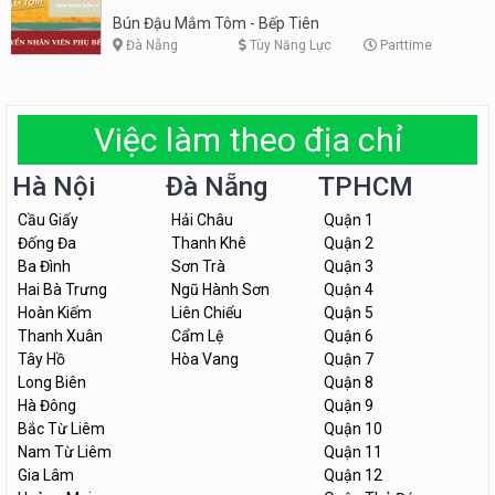
Tiên
Bún Đậu Mắm Tôm - Bếp Tiên
Đà Nẵng
Tùy Năng Lực
Parttime
Việc làm theo địa chỉ
Hà Nội
Đà Nẵng
TPHCM
Cầu Giấy
Hải Châu
Quận 1
Đống Đa
Thanh Khê
Quận 2
Ba Đình
Sơn Trà
Quận 3
Hai Bà Trưng
Ngũ Hành Sơn
Quận 4
Hoàn Kiếm
Liên Chiểu
Quận 5
Thanh Xuân
Cẩm Lệ
Quận 6
Tây Hồ
Hòa Vang
Quận 7
Long Biên
Quận 8
Hà Đông
Quận 9
Bắc Từ Liêm
Quận 10
Nam Từ Liêm
Quận 11
Gia Lâm
Quận 12