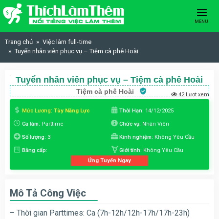
Skip to content
MENU
Trang chủ
Việc làm full-time
Tuyển nhân viên phục vụ – Tiệm cà phê Hoài
Tuyển nhân viên phục vụ – Tiệm cà phê Hoài
Tiệm cà phê Hoài
42 Lượt xem
Mức Lương:
Tùy Năng Lực
Thời Hạn:
14/12/2025
Ca làm:
Parttime
Chức vụ:
Nhân Viên
Số lượng:
3
Kinh nghiệm:
Không Yêu Cầu
Bằng cấp:
Giới tính:
Không Yêu Cầu
Ứng Tuyển Ngay
Mô Tả Công Việc
– Thời gian Parttimes: Ca (7h-12h/12h-17h/17h-23h)