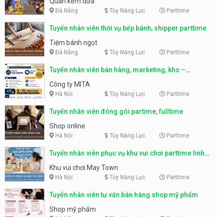
Quán kem dừa
Đà Nẵng
Tùy Năng Lực
Parttime
Tuyển nhân viên thời vụ bếp bánh, shipper parttime
Tiệm bánh ngọt
Đà Nẵng
Tùy Năng Lực
Parttime
Tuyển nhân viên bán hàng, marketing, kho –
parttime, fulltime
Công ty MITA
Hà Nội
Tùy Năng Lực
Parttime
Tuyển nhân viên đóng gói partime, fulltime
Shop online
Hà Nội
Tùy Năng Lực
Parttime
Tuyển nhân viên phục vụ khu vui chơi parttime linh
động
Khu vui chơi May Town
Hà Nội
Tùy Năng Lực
Parttime
Tuyển nhân viên tư vấn bán hàng shop mỹ phẩm
Shop mỹ phẩm