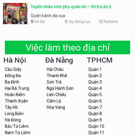
Tuyển nhân viên phụ quán ăn – hỗ trợ ăn ở
Quán bánh đa cua
Hà Nội
Tùy Năng Lực
Parttime
Việc làm theo địa chỉ
Hà Nội
Đà Nẵng
TPHCM
Cầu Giấy
Hải Châu
Quận 1
Đống Đa
Thanh Khê
Quận 2
Ba Đình
Sơn Trà
Quận 3
Hai Bà Trưng
Ngũ Hành Sơn
Quận 4
Hoàn Kiếm
Liên Chiểu
Quận 5
Thanh Xuân
Cẩm Lệ
Quận 6
Tây Hồ
Hòa Vang
Quận 7
Long Biên
Quận 8
Hà Đông
Quận 9
Bắc Từ Liêm
Quận 10
Nam Từ Liêm
Quận 11