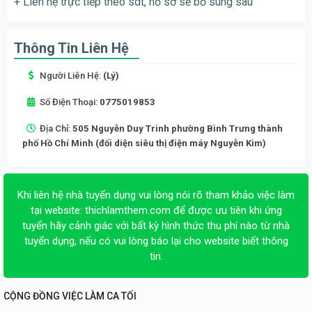
+ Liên hệ trực tiếp theo sdt, hồ sơ sẽ bổ sung sau
Thông Tin Liên Hệ
Người Liên Hệ:
(Lý)
Số Điện Thoại:
0775019853
Địa Chỉ:
505 Nguyễn Duy Trinh phường Bình Trưng thành
phố Hồ Chí Minh (đối diện siêu thị điện máy Nguyễn Kim)
Khi liên hệ nhà tuyển dụng vui lòng nói rõ tham khảo việc làm
tại website:
thichlamthem.com
để được ưu tiên khi ứng
tuyển hãy cảnh giác với bất kỳ hình thức thu phí nào từ nhà
tuyển dụng, nếu có vui lòng báo lại cho website biết thông
tin.
CỘNG ĐỒNG VIỆC LÀM CA TỐI