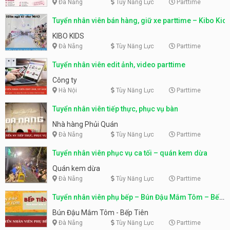
Đà Nẵng
Tùy Năng Lực
Parttime
Tuyển nhân viên bán hàng, giữ xe parttime – Kibo Kid
KIBO KIDS
Đà Nẵng
Tùy Năng Lực
Parttime
Tuyển nhân viên edit ảnh, video parttime
Công ty
Hà Nội
Tùy Năng Lực
Parttime
Tuyển nhân viên tiếp thực, phục vụ bàn
Nhà hàng Phủi Quán
Đà Nẵng
Tùy Năng Lực
Parttime
Tuyển nhân viên phục vụ ca tối – quán kem dừa
Quán kem dừa
Đà Nẵng
Tùy Năng Lực
Parttime
Tuyển nhân viên phụ bếp – Bún Đậu Mắm Tôm – Bếp
Tiên
Bún Đậu Mắm Tôm - Bếp Tiên
Đà Nẵng
Tùy Năng Lực
Parttime