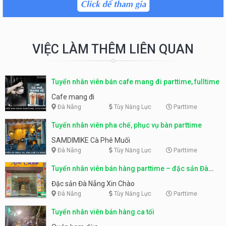
VIỆC LÀM THÊM LIÊN QUAN
Tuyển nhân viên bán cafe mang đi parttime, fulltime
Cafe mang đi
Đà Nẵng
Tùy Năng Lực
Parttime
Tuyển nhân viên pha chế, phục vụ bàn parttime
SAMDIMIKE Cà Phê Muối
Đà Nẵng
Tùy Năng Lực
Parttime
Tuyển nhân viên bán hàng parttime – đặc sản Đà
Nẵng
Đặc sản Đà Nẵng Xin Chào
Đà Nẵng
Tùy Năng Lực
Parttime
Tuyển nhân viên bán hàng ca tối