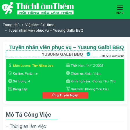
Skip to content
MENU
Trang chủ
Việc làm full-time
Tuyển nhân viên phục vụ – Yusung Galbi BBQ
Tuyển nhân viên phục vụ – Yusung Galbi BBQ
YUSUNG GALBI BBQ
58 Lượt xem
Mức Lương:
Tùy Năng Lực
Thời Hạn:
14/12/2025
Ca làm:
Parttime
Chức vụ:
Nhân Viên
Số lượng:
4
Kinh nghiệm:
Không Yêu Cầu
Bằng cấp:
Giới tính:
Không Yêu Cầu
Ứng Tuyển Ngay
Mô Tả Công Việc
– Thời gian làm việc: