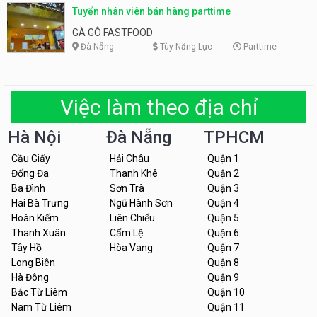
Tuyển nhân viên bán hàng parttime
GÀ GÔ FASTFOOD
Đà Nẵng
Tùy Năng Lực
Parttime
Việc làm theo địa chỉ
Hà Nội
Đà Nẵng
TPHCM
Cầu Giấy
Hải Châu
Quận 1
Đống Đa
Thanh Khê
Quận 2
Ba Đình
Sơn Trà
Quận 3
Hai Bà Trưng
Ngũ Hành Sơn
Quận 4
Hoàn Kiếm
Liên Chiểu
Quận 5
Thanh Xuân
Cẩm Lệ
Quận 6
Tây Hồ
Hòa Vang
Quận 7
Long Biên
Quận 8
Hà Đông
Quận 9
Bắc Từ Liêm
Quận 10
Nam Từ Liêm
Quận 11