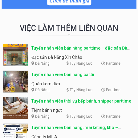
VIỆC LÀM THÊM LIÊN QUAN
Tuyển nhân viên bán hàng parttime – đặc sản Đà
Nẵng
Đặc sản Đà Nẵng Xin Chào
Đà Nẵng
Tùy Năng Lực
Parttime
Tuyển nhân viên bán hàng ca tối
Quán kem dừa
Đà Nẵng
Tùy Năng Lực
Parttime
Tuyển nhân viên thời vụ bếp bánh, shipper parttime
Tiệm bánh ngọt
Đà Nẵng
Tùy Năng Lực
Parttime
Tuyển nhân viên bán hàng, marketing, kho –
parttime, fulltime
Công ty MITA