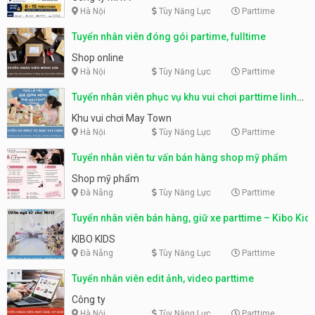
Hà Nội
Tùy Năng Lực
Parttime
Tuyển nhân viên đóng gói partime, fulltime
Shop online
Hà Nội
Tùy Năng Lực
Parttime
Tuyển nhân viên phục vụ khu vui chơi parttime linh
động
Khu vui chơi May Town
Hà Nội
Tùy Năng Lực
Parttime
Tuyển nhân viên tư vấn bán hàng shop mỹ phẩm
Shop mỹ phẩm
Đà Nẵng
Tùy Năng Lực
Parttime
Tuyển nhân viên bán hàng, giữ xe parttime – Kibo Kid
KIBO KIDS
Đà Nẵng
Tùy Năng Lực
Parttime
Tuyển nhân viên edit ảnh, video parttime
Công ty
Hà Nội
Tùy Năng Lực
Parttime