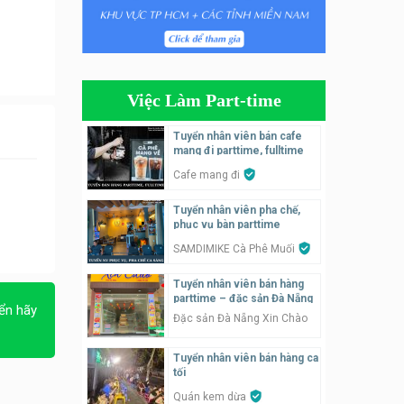
Tuyển nhân viên phụ quán ăn
– hỗ trợ ăn ở
Quán bánh đa cua
Việc Làm Part-time
Tuyển nhân viên bán hàng
parttime
Tuyển nhân viên bán cafe
mang đi parttime, fulltime
GÀ GÔ FASTFOOD
Cafe mang đi
Tuyển nhân viên bán hàng
Tuyển nhân viên pha chế,
parttime
phục vụ bàn parttime
Húp Tea
SAMDIMIKE Cà Phê Muối
Tuyển nhân viên pha chế
Tuyển nhân viên bán hàng
tiệm trà sữa
parttime – đặc sản Đà Nẵng
ển hãy
TRÀ SỮA THÁI LAN
Đặc sản Đà Nẵng Xin Chào
SONGKRAN
Tuyển nhân viên bán hàng ca
Tuyển nhân viên tư vấn bán
tối
hàng tiệm bánh ngọt
Quán kem dừa
Tiệm bánh ngọt