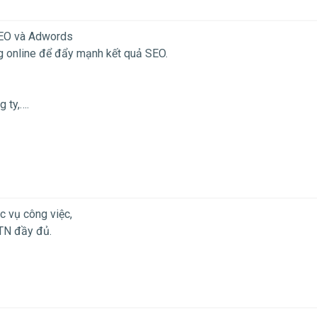
 SEO và Adwords
 online để đẩy mạnh kết quả SEO.
 ty,….
c vụ công việc,
TN đầy đủ.