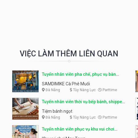
VIỆC LÀM THÊM LIÊN QUAN
Tuyển nhân viên pha chế, phục vụ bàn
parttime
SAMDIMIKE Cà Phê Muối
Đà Nẵng
Tùy Năng Lực
Parttime
Tuyển nhân viên thời vụ bếp bánh, shipper
parttime
Tiệm bánh ngọt
Đà Nẵng
Tùy Năng Lực
Parttime
Tuyển nhân viên phục vụ khu vui chơi
parttime linh động