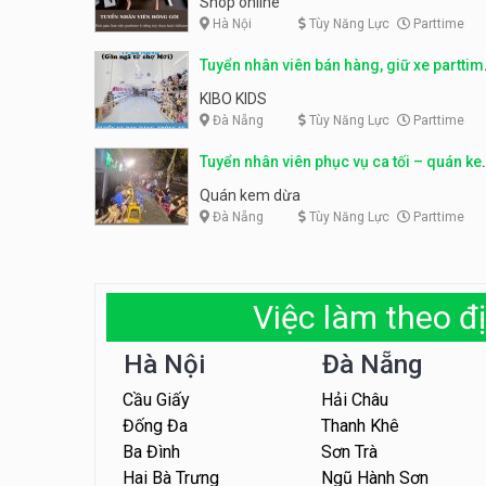
Shop online
Hà Nội
Tùy Năng Lực
Parttime
Tuyển nhân viên bán hàng, giữ xe parttim
– Kibo Kid
KIBO KIDS
Đà Nẵng
Tùy Năng Lực
Parttime
Tuyển nhân viên phục vụ ca tối – quán k
dừa
Quán kem dừa
Đà Nẵng
Tùy Năng Lực
Parttime
Việc làm theo đị
Hà Nội
Đà Nẵng
Cầu Giấy
Hải Châu
Đống Đa
Thanh Khê
Ba Đình
Sơn Trà
Hai Bà Trưng
Ngũ Hành Sơn