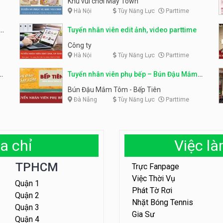
Khu vui chơi May Town
Hà Nội
Tùy Năng Lực
Parttime
e
Tuyển nhân viên edit ảnh, video parttime
Công ty
Hà Nội
Tùy Năng Lực
Parttime
em
Tuyển nhân viên phụ bếp – Bún Đậu Mắm
Tôm – Bếp Tiên
Bún Đậu Mắm Tôm - Bếp Tiên
Đà Nẵng
Tùy Năng Lực
Parttime
a chỉ
Việc l
TPHCM
Trực Fanpage
Việc Thời Vụ
Quận 1
Phát Tờ Rơi
Quận 2
Nhặt Bóng Tennis
Quận 3
Gia Sư
Quận 4