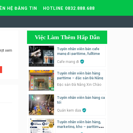
IÊN HỆ ĐĂNG TIN
HOTLINE 0832.888.688
Việc Làm Thêm Hấp Dẫn
Tuyển nhân viên bán cafe
ượt xem
mang đi parttime, fulltime
Cafe mang đi
Tuyển nhân viên bán hàng
parttime – đặc sản Đà Nẵng
Đặc sản Đà Nẵng Xin Chào
Tuyển nhân viên bán hàng ca
tối
Quán kem dừa
Tuyển nhân viên bán hàng,
marketing, kho – parttime,
fulltime