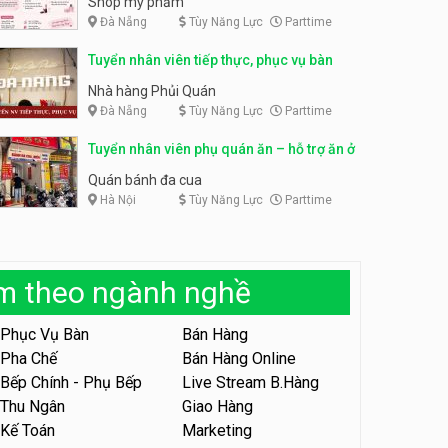
Shop mỹ phẩm
Đà Nẵng
Tùy Năng Lực
Parttime
Tuyển nhân viên bán hàng,
giữ xe parttime – Kibo Kid
Tuyển nhân viên content,
Tuyển nhân viên tiếp thực, phục vụ bàn
trực page, thu ngân parttime
KIBO KIDS
lương cao
GRAVI ESCAPE ROOM
Nhà hàng Phủi Quán
Đà Nẵng
Tùy Năng Lực
Parttime
Tuyển nhân viên edit ảnh,
video parttime
Tuyển nhân viên phụ quán ăn – hỗ trợ ăn ở
Công ty
Quán bánh đa cua
Hà Nội
Tùy Năng Lực
Parttime
Tuyển nhân viên tiếp thực,
phục vụ bàn
Nhà hàng Phủi Quán
àm theo ngành nghề
Tuyển nhân viên phục vụ ca
tối – quán kem dừa
Phục Vụ Bàn
Bán Hàng
Quán kem dừa
Pha Chế
Bán Hàng Online
Bếp Chính - Phụ Bếp
Live Stream B.Hàng
Tuyển nhân viên phụ bếp –
Bún Đậu Mắm Tôm – Bếp
Thu Ngân
Giao Hàng
Tiên
Bún Đậu Mắm Tôm - Bếp Tiên
Kế Toán
Marketing