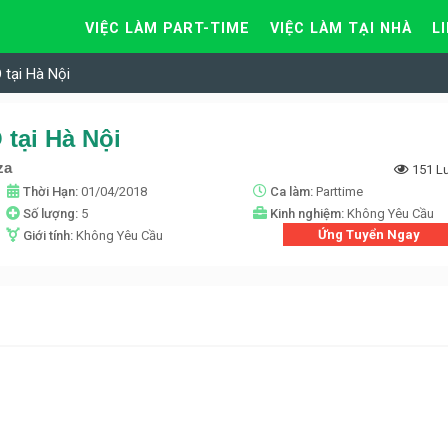
VIỆC LÀM PART-TIME
VIỆC LÀM TẠI NHÀ
L
 tại Hà Nội
tại Hà Nội
za
151 L
Thời Hạn:
01/04/2018
Ca làm:
Parttime
Số lượng:
5
Kinh nghiệm:
Không Yêu Cầu
Ứng Tuyển Ngay
Giới tính:
Không Yêu Cầu