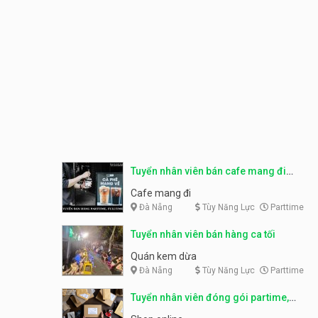
Tuyển nhân viên bán cafe mang đi
parttime, fulltime
Cafe mang đi
Đà Nẵng
Tùy Năng Lực
Parttime
Tuyển nhân viên bán hàng ca tối
Quán kem dừa
Đà Nẵng
Tùy Năng Lực
Parttime
Tuyển nhân viên đóng gói partime,
fulltime