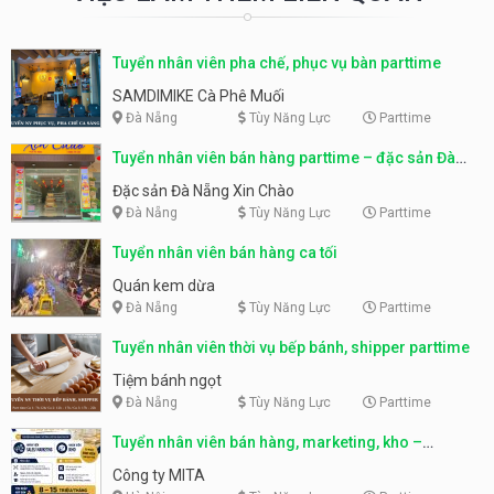
Tuyển nhân viên pha chế, phục vụ bàn parttime
SAMDIMIKE Cà Phê Muối
Đà Nẵng
Tùy Năng Lực
Parttime
Tuyển nhân viên bán hàng parttime – đặc sản Đà
Nẵng
Đặc sản Đà Nẵng Xin Chào
Đà Nẵng
Tùy Năng Lực
Parttime
Tuyển nhân viên bán hàng ca tối
Quán kem dừa
Đà Nẵng
Tùy Năng Lực
Parttime
Tuyển nhân viên thời vụ bếp bánh, shipper parttime
Tiệm bánh ngọt
Đà Nẵng
Tùy Năng Lực
Parttime
Tuyển nhân viên bán hàng, marketing, kho –
parttime, fulltime
Công ty MITA