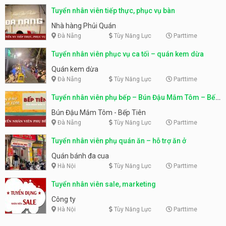
Tuyển nhân viên tiếp thực, phục vụ bàn
Nhà hàng Phủi Quán
Đà Nẵng
Tùy Năng Lực
Parttime
Tuyển nhân viên phục vụ ca tối – quán kem dừa
Quán kem dừa
Đà Nẵng
Tùy Năng Lực
Parttime
Tuyển nhân viên phụ bếp – Bún Đậu Mắm Tôm – Bếp
Tiên
Bún Đậu Mắm Tôm - Bếp Tiên
Đà Nẵng
Tùy Năng Lực
Parttime
Tuyển nhân viên phụ quán ăn – hỗ trợ ăn ở
Quán bánh đa cua
Hà Nội
Tùy Năng Lực
Parttime
Tuyển nhân viên sale, marketing
Công ty
Hà Nội
Tùy Năng Lực
Parttime