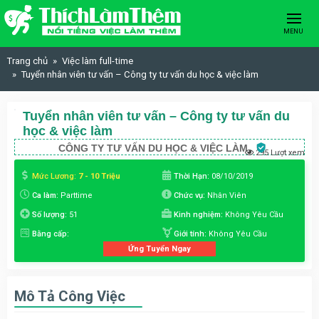
Skip to content
MENU
Trang chủ
Việc làm full-time
Tuyển nhân viên tư vấn – Công ty tư vấn du học & việc làm
Tuyển nhân viên tư vấn – Công ty tư vấn du
học & việc làm
CÔNG TY TƯ VẤN DU HỌC & VIỆC LÀM
295 Lượt xem
Mức Lương:
7 - 10 Triệu
Thời Hạn:
08/10/2019
Ca làm:
Parttime
Chức vụ:
Nhân Viên
Số lượng:
51
Kinh nghiệm:
Không Yêu Cầu
Bằng cấp:
Giới tính:
Không Yêu Cầu
Ứng Tuyển Ngay
Mô Tả Công Việc