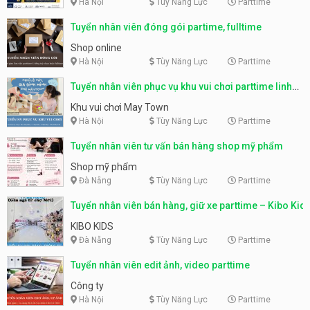
Hà Nội
Tùy Năng Lực
Parttime
Tuyển nhân viên đóng gói partime, fulltime
Shop online
Hà Nội
Tùy Năng Lực
Parttime
Tuyển nhân viên phục vụ khu vui chơi parttime linh
động
Khu vui chơi May Town
Hà Nội
Tùy Năng Lực
Parttime
Tuyển nhân viên tư vấn bán hàng shop mỹ phẩm
Shop mỹ phẩm
Đà Nẵng
Tùy Năng Lực
Parttime
Tuyển nhân viên bán hàng, giữ xe parttime – Kibo Kid
KIBO KIDS
Đà Nẵng
Tùy Năng Lực
Parttime
Tuyển nhân viên edit ảnh, video parttime
Công ty
Hà Nội
Tùy Năng Lực
Parttime