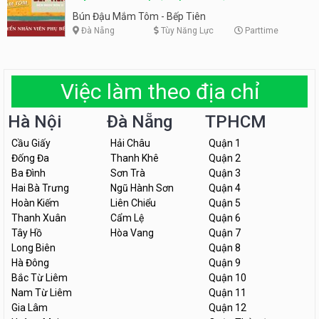
Tiên
Bún Đậu Mắm Tôm - Bếp Tiên
Đà Nẵng
Tùy Năng Lực
Parttime
Việc làm theo địa chỉ
Hà Nội
Đà Nẵng
TPHCM
Cầu Giấy
Hải Châu
Quận 1
Đống Đa
Thanh Khê
Quận 2
Ba Đình
Sơn Trà
Quận 3
Hai Bà Trưng
Ngũ Hành Sơn
Quận 4
Hoàn Kiếm
Liên Chiểu
Quận 5
Thanh Xuân
Cẩm Lệ
Quận 6
Tây Hồ
Hòa Vang
Quận 7
Long Biên
Quận 8
Hà Đông
Quận 9
Bắc Từ Liêm
Quận 10
Nam Từ Liêm
Quận 11
Gia Lâm
Quận 12