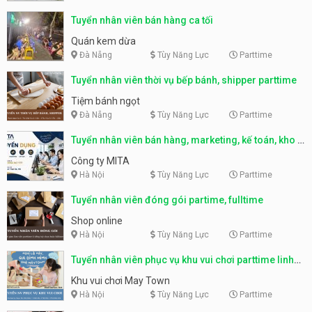
Tuyển nhân viên bán hàng ca tối
Quán kem dừa
Đà Nẵng
Tùy Năng Lực
Parttime
Tuyển nhân viên thời vụ bếp bánh, shipper parttime
Tiệm bánh ngọt
Đà Nẵng
Tùy Năng Lực
Parttime
Tuyển nhân viên bán hàng, marketing, kế toán, kho –
parttime, fulltime
Công ty MITA
Hà Nội
Tùy Năng Lực
Parttime
Tuyển nhân viên đóng gói partime, fulltime
Shop online
Hà Nội
Tùy Năng Lực
Parttime
Tuyển nhân viên phục vụ khu vui chơi parttime linh
động
Khu vui chơi May Town
Hà Nội
Tùy Năng Lực
Parttime