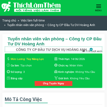
Skip to content
MENU
Trang chủ
Việc làm full-time
Tuyển nhân viên văn phòng – Công ty CP Đầu Tư DV Hoàng Anh
Tuyển nhân viên văn phòng – Công ty CP Đầu
Tư DV Hoàng Anh
CÔNG TY CP ĐẦU TƯ DỊCH VỤ HOÀNG ANH
119 Lượt xem
Mức Lương:
Tùy Năng Lực
Thời Hạn:
14/06/2026
Ca làm:
Tùy chọn
Chức vụ:
Nhân Viên
Số lượng:
3
Kinh nghiệm:
Không Yêu Cầu
Bằng cấp:
Giới tính:
Không Yêu Cầu
Ứng Tuyển Ngay
Mô Tả Công Việc