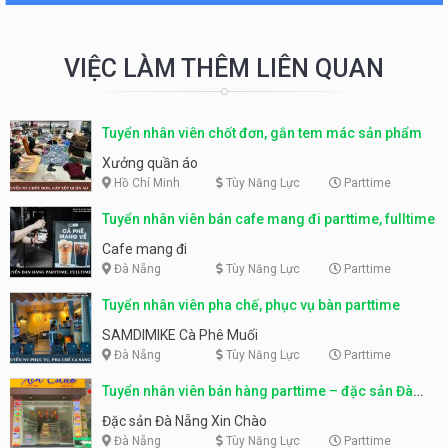
VIỆC LÀM THÊM LIÊN QUAN
Tuyển nhân viên chốt đơn, gắn tem mác sản phẩm
Xưởng quần áo
Hồ Chí Minh
Tùy Năng Lực
Parttime
Tuyển nhân viên bán cafe mang đi parttime, fulltime
Cafe mang đi
Đà Nẵng
Tùy Năng Lực
Parttime
Tuyển nhân viên pha chế, phục vụ bàn parttime
SAMDIMIKE Cà Phê Muối
Đà Nẵng
Tùy Năng Lực
Parttime
Tuyển nhân viên bán hàng parttime – đặc sản Đà
Nẵng
Đặc sản Đà Nẵng Xin Chào
Đà Nẵng
Tùy Năng Lực
Parttime