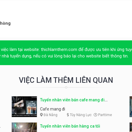
phòng
 việc làm tại website:
thichlamthem.com
để được ưu tiên khi ứng tuy
ừ nhà tuyển dụng, nếu có vui lòng báo lại cho website biết thông tin.
VIỆC LÀM THÊM LIÊN QUAN
Tuyển nhân viên bán cafe mang đi
parttime, fulltime
Cafe mang đi
Đà Nẵng
Tùy Năng Lực
Parttime
Tuyển nhân viên bán hàng ca tối