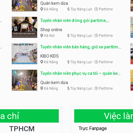
Quán kem dừa
Đà Nẵng
Tùy Năng Lực
Parttime
Tuyển nhân viên đóng gói partime,
fulltime
Shop online
Hà Nội
Tùy Năng Lực
Parttime
ỹ
Tuyển nhân viên bán hàng, giữ xe parttime
– Kibo Kid
KIBO KIDS
Đà Nẵng
Tùy Năng Lực
Parttime
Tuyển nhân viên phục vụ ca tối – quán kem
dừa
Quán kem dừa
Đà Nẵng
Tùy Năng Lực
Parttime
a chỉ
Việc l
TPHCM
Trực Fanpage