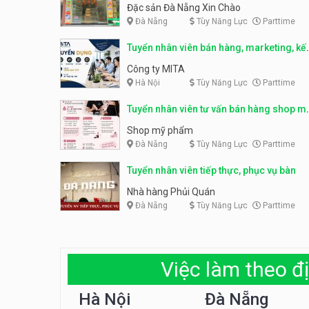
sản Đà Nẵng
Đặc sản Đà Nẵng Xin Chào
Đà Nẵng
Tùy Năng Lực
Parttime
Tuyển nhân viên bán hàng, marketing, kế
toán, kho – parttime, fulltime
Công ty MITA
Hà Nội
Tùy Năng Lực
Parttime
Tuyển nhân viên tư vấn bán hàng shop m
phẩm
Shop mỹ phẩm
Đà Nẵng
Tùy Năng Lực
Parttime
Tuyển nhân viên tiếp thực, phục vụ bàn
Nhà hàng Phủi Quán
Đà Nẵng
Tùy Năng Lực
Parttime
Việc làm theo đị
Hà Nội
Đà Nẵng