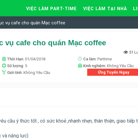
VIỆC LÀM PART-TIME
VIỆC LÀM TẠI NHÀ
L
ục vụ cafe cho quán Mạc coffee
c vụ cafe cho quán Mạc coffee
51 L
Thời Hạn:
01/04/2018
Ca làm:
Parttime
Số lượng:
5
Kinh nghiệm:
Không Yêu Cầu
Ứng Tuyển Ngay
Giới tính:
Không Yêu Cầu
êu cầu ý thức tốt , có sức khoẻ ,nhanh nhẹn, thân thiện, giao tiếp t
c và năng lực)