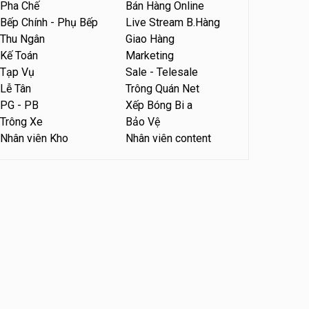
Pha Chế
Bán Hàng Online
Tuyển nhân viên phụ bếp –
Bếp Chính - Phụ Bếp
Live Stream B.Hàng
Bún Đậu Mắm Tôm – Bếp
Thu Ngân
Giao Hàng
Tiên
Bún Đậu Mắm Tôm - Bếp Tiên
Kế Toán
Marketing
Tạp Vụ
Sale - Telesale
Tuyển nhân viên phụ quán ăn
Lễ Tân
Trông Quán Net
– hỗ trợ ăn ở
PG - PB
Xếp Bóng Bi a
Quán bánh đa cua
Trông Xe
Bảo Vệ
Nhân viên Kho
Nhân viên content
Tuyển nhân viên sale,
marketing
Công ty
Tuyển nhân viên bán hàng
parttime
GÀ GÔ FASTFOOD
Tuyển nhân viên bán hàng
parttime
Húp Tea