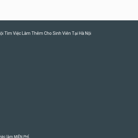
Tuyển nhân viên pha chế
tiệm trà sữa
TRÀ SỮA THÁI LAN
SONGKRAN
ội Tìm Việc Làm Thêm Cho Sinh Viên Tại Hà Nội
 việc làm MIỄN PHÍ.