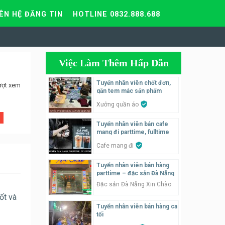
IÊN HỆ ĐĂNG TIN
HOTLINE 0832.888.688
Việc Làm Thêm Hấp Dẫn
Tuyển nhân viên chốt đơn,
ượt xem
gắn tem mác sản phẩm
Xưởng quần áo
Tuyển nhân viên bán cafe
mang đi parttime, fulltime
Cafe mang đi
Tuyển nhân viên bán hàng
parttime – đặc sản Đà Nẵng
Đặc sản Đà Nẵng Xin Chào
ốt và
Tuyển nhân viên bán hàng ca
tối