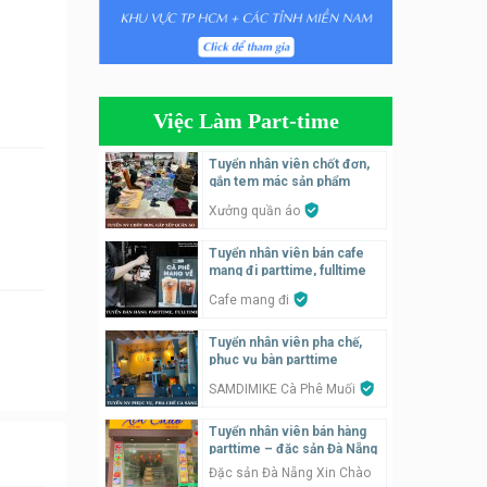
Tuyển nhân viên tiếp thực,
phục vụ bàn
Nhà hàng Phủi Quán
Việc Làm Part-time
Tuyển nhân viên phụ quán ăn
– hỗ trợ ăn ở
Tuyển nhân viên chốt đơn,
gắn tem mác sản phẩm
Quán bánh đa cua
Xưởng quần áo
Tuyển nhân viên bán hàng
Tuyển nhân viên bán cafe
parttime
mang đi parttime, fulltime
GÀ GÔ FASTFOOD
Cafe mang đi
Tuyển nhân viên bán hàng
Tuyển nhân viên pha chế,
parttime
phục vụ bàn parttime
Húp Tea
SAMDIMIKE Cà Phê Muối
Tuyển nhân viên bán hàng
Tuyển nhân viên pha chế
parttime – đặc sản Đà Nẵng
tiệm trà sữa
Đặc sản Đà Nẵng Xin Chào
TRÀ SỮA THÁI LAN