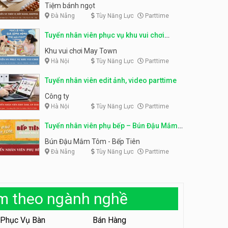
parttime
Tiệm bánh ngọt
Tuyển nhân viên tư vấn bán
Đà Nẵng
Tùy Năng Lực
Parttime
hàng shop mỹ phẩm
Tuyển nhân viên phục vụ
bàn parttime
Tuyển nhân viên phục vụ khu vui chơi
Shop mỹ phẩm
Quán ăn, Cafe
parttime linh động
Khu vui chơi May Town
Tuyển nhân viên bán hàng,
Hà Nội
Tùy Năng Lực
Parttime
giữ xe parttime – Kibo Kid
Tuyển nhân viên edit ảnh, video parttime
KIBO KIDS
Công ty
Tuyển nhân viên edit ảnh,
Hà Nội
Tùy Năng Lực
Parttime
video parttime
Tuyển nhân viên phụ bếp – Bún Đậu Mắm
Công ty
Tôm – Bếp Tiên
Bún Đậu Mắm Tôm - Bếp Tiên
Tuyển nhân viên tiếp thực,
Đà Nẵng
Tùy Năng Lực
Parttime
phục vụ bàn
Nhà hàng Phủi Quán
àm theo ngành nghề
Tuyển nhân viên phục vụ ca
tối – quán kem dừa
Quán kem dừa
Phục Vụ Bàn
Bán Hàng