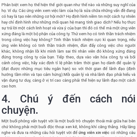
Phân biệt xem họ thể hiện thế giới quan như thế nào và những suy nghĩ của
họ. Ví dụ: Các ứng viên xem việc làm của họ là sửa chữa những vấn đề đang
có hay là tạo nên những cơ hội mới? Họ định hình niềm tin một cách tự nhiên
hay chỉ định hình như những mối quan hệ mang tính giao dịch? Nếu họ thực
sự trả lời một cách linh hoạt và vừa ý của bạn thì đó có thể mà một ứng viên
xứng đáng là một bộ phận của công ty. Thử xem họ có tinh thần trách nhiệm
trong công việc hay không? Tinh thần trách nhiệm cực kì quan trọng, nếu
ứng viên không có tinh thần trách nhiệm, đùn đẩy công việc cho người
khác, không nhận lỗi khi mình làm sai thì nhân viên đó không xứng đáng
đứng trong công ty của bạn. Tiếp theo, dựa vào văn hóa công ty và bối
cảnh công việc, hãy xác định tỉ lệ phần trăm thời gian họ dành để quản lý
(đạt được những mục tiêu ngắn hạn) so với thời gian để lãnh đạo (định
hướng tầm nhìn và tạo cảm hứng).Mỗi quản lý và nhà lãnh đạo phải hiểu và
vận dụng tư duy, càng ở vị trí cao càng phải thể hiện sự lãnh đạo một cách
cao hơn.
4. Chú ý đến cách nói
chuyện
.
Một buổi phỏng vấn tuyệt vời là một buổi trò chuyện thoải mái giữa hai bên
chứ không phải một buổi độc thoại xen kẽ, không khí căng thẳng. Hãy lắng
nghe và đưa ra những câu hỏi tuyệt vời để
ứng viên xin việc
có những câu