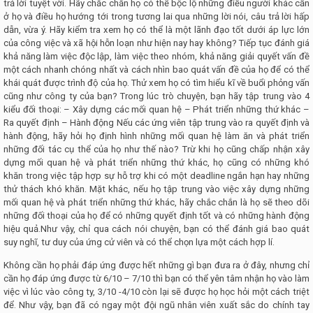
trả lời tuyệt vời. Hãy chắc chắn họ có thể bộc lộ những điều người khác cần
ở họ và điều họ hướng tới trong tương lai qua những lời nói, câu trả lời hấp
dẫn, vừa ý. Hãy kiểm tra xem họ có thể là một lãnh đạo tốt dưới áp lực lớn
của công việc và xã hội hỗn loạn như hiện nay hay không? Tiếp tục đánh giá
khả năng làm việc độc lập, làm việc theo nhóm, khả năng giải quyết vấn đề
một cách nhanh chóng nhất và cách nhìn bao quát vấn đề của họ để có thể
khái quát được trình độ của họ. Thử xem họ có tìm hiểu kĩ về buổi phỏng vấn
cũng như công ty của bạn? Trong lúc trò chuyện, bạn hãy tập trung vào 4
kiểu đối thoại: – Xây dựng các mối quan hệ – Phát triển những thứ khác –
Ra quyết định – Hành động Nếu các ứng viên tập trung vào ra quyết định và
hành động, hãy hỏi họ định hình những mối quan hệ làm ăn và phát triển
những đối tác cụ thể của họ như thế nào? Trừ khi họ cũng chấp nhận xây
dựng mối quan hệ và phát triển những thứ khác, họ cũng có những khó
khăn trong việc tập hợp sự hỗ trợ khi có một deadline ngắn hạn hay những
thử thách khó khăn. Mặt khác, nếu họ tập trung vào việc xây dựng những
mối quan hệ và phát triển những thứ khác, hãy chắc chắn là họ sẽ theo dõi
những đối thoại của họ để có những quyết định tốt và có những hành động
hiệu quả.Như vậy, chỉ qua cách nói chuyện, bạn có thể đánh giá bao quát
suy nghĩ, tư duy của ứng cử viên và có thể chọn lựa một cách hợp lí.
Không cần họ phải đáp ứng được hết những gì bạn đưa ra ở đây, nhưng chỉ
cần họ đáp ứng được từ 6/10 – 7/10 thì bạn có thể yên tâm nhận họ vào làm
việc vì lúc vào công ty, 3/10 -4/10 còn lại sẽ được họ học hỏi một cách triệt
để. Như vậy, bạn đã có ngay một đội ngũ nhân viên xuất sắc do chính tay