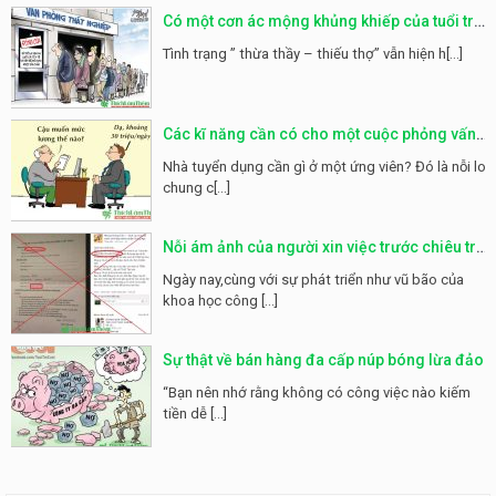
Có một cơn ác mộng khủng khiếp của tuổi trẻ
mang tên THẤT NGHIỆP
Tình trạng ” thừa thầy – thiếu thợ” vẫn hiện h[...]
Các kĩ năng cần có cho một cuộc phỏng vấn
hoàn hảo
Nhà tuyển dụng cần gì ở một ứng viên? Đó là nỗi lo
chung c[...]
Nỗi ám ảnh của người xin việc trước chiêu trò
của các công ty lừa đảo
Ngày nay,cùng với sự phát triển như vũ bão của
khoa học công [...]
Sự thật về bán hàng đa cấp núp bóng lừa đảo
“Bạn nên nhớ rằng không có công việc nào kiếm
tiền dễ [...]