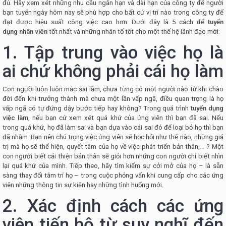
đủ. Hãy xem xét những nhu cầu ngắn hạn và dài hạn của công ty để người
bạn tuyển ngày hôm nay sẽ phù hợp cho bất cứ vị trí nào trong công ty để
đạt được hiệu suất công việc cao hơn. Dưới đây là 5 cách để
tuyển
dụng nhân viên
tốt nhất và những nhân tố tốt cho một thế hệ lãnh đạo mới:
1. Tập trung vào việc họ là
ai chứ không phải cái họ làm
Con người luôn luôn mắc sai lầm, chưa từng có một người nào từ khi chào
đời đến khi trưởng thành mà chưa một lần vấp ngã, điều quan trọng là họ
vấp ngã có tự đứng dậy bước tiếp hay không? Trong quá trình
tuyển dụng
việc làm
, nếu bạn cứ xem xét quá khứ của ứng viên thì bạn đã sai. Nếu
trong quá khứ, họ đã làm sai và bạn dựa vào cái sai đó để loại bỏ họ thì bạn
đã nhầm. Bạn nên chú trọng việc ứng viên sẽ học hỏi như thế nào, những giá
trị mà họ sẽ thể hiện, quyết tâm của họ về việc phát triển bản thân,… ? Một
con người biết cải thiện bản thân sẽ giỏi hơn những con người chỉ biết nhìn
lại quá khứ của mình. Tiếp theo, hãy tìm kiếm sự cởi mở của họ – là sẵn
sàng thay đổi tâm trí họ – trong cuộc phỏng vấn khi cung cấp cho các ứng
viên những thông tin sự kiện hay những tình huống mới.
2. Xác định cách các ứng
viên tiến bộ từ suy nghĩ đến