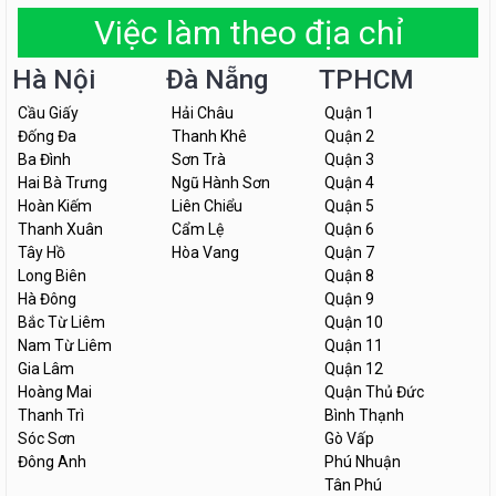
Việc làm theo địa chỉ
Hà Nội
Đà Nẵng
TPHCM
Cầu Giấy
Hải Châu
Quận 1
Đống Đa
Thanh Khê
Quận 2
Ba Đình
Sơn Trà
Quận 3
Hai Bà Trưng
Ngũ Hành Sơn
Quận 4
Hoàn Kiếm
Liên Chiểu
Quận 5
Thanh Xuân
Cẩm Lệ
Quận 6
Tây Hồ
Hòa Vang
Quận 7
Long Biên
Quận 8
Hà Đông
Quận 9
Bắc Từ Liêm
Quận 10
Nam Từ Liêm
Quận 11
Gia Lâm
Quận 12
Hoàng Mai
Quận Thủ Đức
Thanh Trì
Bình Thạnh
Sóc Sơn
Gò Vấp
Đông Anh
Phú Nhuận
Tân Phú