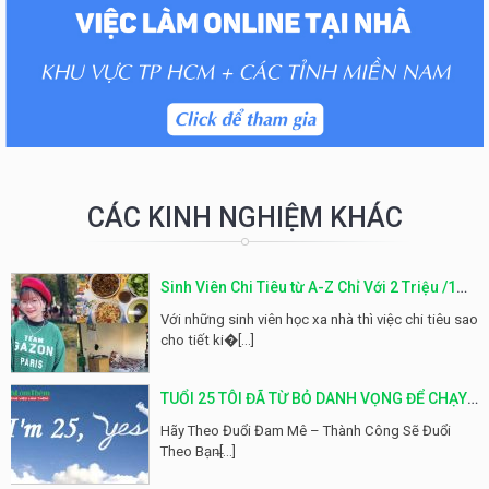
CÁC KINH NGHIỆM KHÁC
Sinh Viên Chi Tiêu từ A-Z Chỉ Với 2 Triệu /1
Tháng Hóa Ra Không Khó Như Tưởng Tượng
Với những sinh viên học xa nhà thì việc chi tiêu sao
cho tiết ki�[...]
TUỔI 25 TÔI ĐÃ TỪ BỎ DANH VỌNG ĐỂ CHẠY
THEO ĐAM MÊ
Hãy Theo Đuổi Đam Mê – Thành Công Sẽ Đuổi
Theo Bạn̶[...]