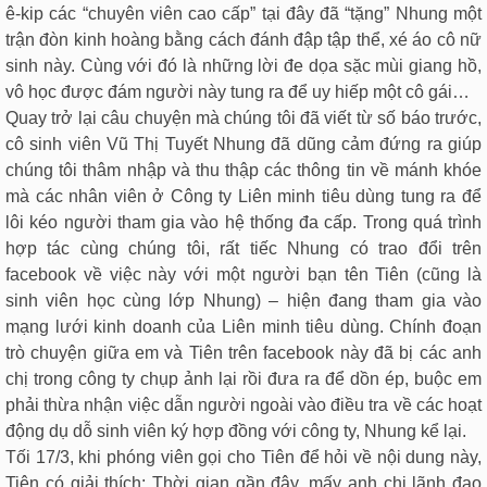
ê-kip các “chuyên viên cao cấp” tại đây đã “tặng” Nhung một
trận đòn kinh hoàng bằng cách đánh đập tập thể, xé áo cô nữ
sinh này. Cùng với đó là những lời đe dọa sặc mùi giang hồ,
vô học được đám người này tung ra để uy hiếp một cô gái…
Quay trở lại câu chuyện mà chúng tôi đã viết từ số báo trước,
cô sinh viên Vũ Thị Tuyết Nhung đã dũng cảm đứng ra giúp
chúng tôi thâm nhập và thu thập các thông tin về mánh khóe
mà các nhân viên ở Công ty Liên minh tiêu dùng tung ra để
lôi kéo người tham gia vào hệ thống đa cấp. Trong quá trình
hợp tác cùng chúng tôi, rất tiếc Nhung có trao đổi trên
facebook về việc này với một người bạn tên Tiên (cũng là
sinh viên học cùng lớp Nhung) – hiện đang tham gia vào
mạng lưới kinh doanh của Liên minh tiêu dùng. Chính đoạn
trò chuyện giữa em và Tiên trên facebook này đã bị các anh
chị trong công ty chụp ảnh lại rồi đưa ra để dồn ép, buộc em
phải thừa nhận việc dẫn người ngoài vào điều tra về các hoạt
động dụ dỗ sinh viên ký hợp đồng với công ty, Nhung kể lại.
Tối 17/3, khi phóng viên gọi cho Tiên để hỏi về nội dung này,
Tiên có giải thích: Thời gian gần đây, mấy anh chị lãnh đạo