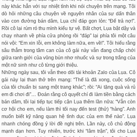
này khác hẳn với sự nhiệt tình khi nói chuyện trên mạng. Tôi
dò hỏi những câu chuyện về nguyên nhân của sự dấn thân
vào con đường bán dâm, Lụa chỉ đáp gọn lỏn: “Để trả nợ!”.
Rồi cô lại rúm ró thu mình kiểu tự vệ. Bất chợt, Lụa bật dậy và
chạy nhanh về phía cửa phòng rồi “đáp” lại phía tôi một câu
nói vội: “Em xin lỗi, em không làm nữa, em về!”. Tôi hiểu rằng
sâu thẳm trong tâm can của cô gái này vẫn đang chấp chới
giữa ranh giới của vũng bùn nhơ nhuốc và sự trong trắng của
một nữ sinh như cô từng giới thiệu.
Những ngày sau, tôi vẫn theo dõi tài khoản Zalo của Lụa. Cô
gái này lại than thở trên mạng: “Thế là đã xong, cuộc sống
của tôi chuẩn bị sang một trang khác”; rồi: “Ai tặng quà và rủ
em đi chơi đi”… Đoán rằng cô quyết chí đi làm tiền bằng cách
bán dâm, tôi lại tiếp tục tiếp cận Lụa thêm lần nữa: “Vẫn còn
cơ hội cho em, nếu làm thì tối nay đến test (thử) “hàng”. Anh
muốn biết kỹ năng quan hệ tình dục của em thế nào”. Lụa
nhanh chóng đồng ý lời đề nghị trên. Lần này, cô chủ động
mạnh dạn hơn. Tuy nhiên, trước khi “lâm trận”, tôi cho Lụa