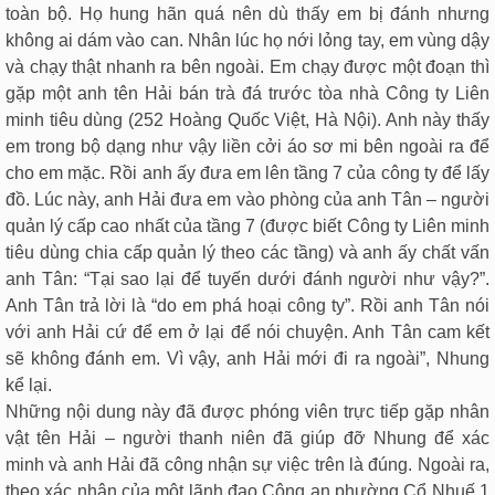
toàn bộ. Họ hung hãn quá nên dù thấy em bị đánh nhưng
không ai dám vào can. Nhân lúc họ nới lỏng tay, em vùng dậy
và chạy thật nhanh ra bên ngoài. Em chạy được một đoạn thì
gặp một anh tên Hải bán trà đá trước tòa nhà Công ty Liên
minh tiêu dùng (252 Hoàng Quốc Việt, Hà Nội). Anh này thấy
em trong bộ dạng như vậy liền cởi áo sơ mi bên ngoài ra để
cho em mặc. Rồi anh ấy đưa em lên tầng 7 của công ty để lấy
đồ. Lúc này, anh Hải đưa em vào phòng của anh Tân – người
quản lý cấp cao nhất của tầng 7 (được biết Công ty Liên minh
tiêu dùng chia cấp quản lý theo các tầng) và anh ấy chất vấn
anh Tân: “Tại sao lại để tuyến dưới đánh người như vậy?”.
Anh Tân trả lời là “do em phá hoại công ty”. Rồi anh Tân nói
với anh Hải cứ để em ở lại để nói chuyện. Anh Tân cam kết
sẽ không đánh em. Vì vậy, anh Hải mới đi ra ngoài”, Nhung
kể lại.
Những nội dung này đã được phóng viên trực tiếp gặp nhân
vật tên Hải – người thanh niên đã giúp đỡ Nhung để xác
minh và anh Hải đã công nhận sự việc trên là đúng. Ngoài ra,
theo xác nhận của một lãnh đạo Công an phường Cổ Nhuế 1