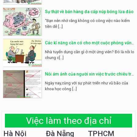
Sự thật về bán hàng đa cấp núp bóng lừa đảo
“Bạn nên nhớ rằng không có công việc nào kiếm
tiền dễ [...]
Các kĩ năng cần có cho một cuộc phỏng vấn
hoàn hảo
Nhà tuyển dụng cần gì ở một ứng viên? Đó là nỗi lo
chung c[...]
Nỗi ám ảnh của người xin việc trước chiêu trò
của các công ty lừa đảo
Ngày nay,cùng với sự phát triển như vũ bão của
khoa học công [...]
Việc làm theo địa chỉ
Hà Nội
Đà Nẵng
TPHCM