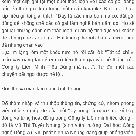
xem một clip ghi lại một buổi thác loạn với các cô gái đang
uốn éo thi ngực trần trong một quán karaoke. Khi Lụa chưa
kịp hiểu gì, tôi giải thích: “Đây là cách mà bọn ma cô, dắt gái
dùng để khống chế các cô gái làm nghề bán dâm đó! Họ sẽ
ghi lại những cảnh em thác loạn, quan hệ tình dục với khách
để khống chế các cô gái. Em không thể rút chân ra được nếu
đã nhúng chân vào”.
Lụa im lặng, ôm mặt khóc nức nở rồi cất lời: “Tất cả chỉ vì
món vay nặng lãi để em có tiền tham gia vào hệ thống của
Công ty Liên Minh Tiêu Dùng mà ra…”. Từ đó, một câu
chuyện bất ngờ được hé lộ…
Đòn thù và màn làm nhục kinh hoàng
Để thâm nhập và thu thập thông tin, chứng cứ, nhóm phóng
viên nhờ sự giúp đỡ của một “tay trong” là người đã ký hợp
đồng và từng hoạt động trong Công ty Liên minh tiêu dùng –
đó là Vũ Thị Tuyết Nhung (sinh viên trường Đại học Công
nghệ Đông Á). Khi phát hiện ra Nhung đang giúp phóng viên,