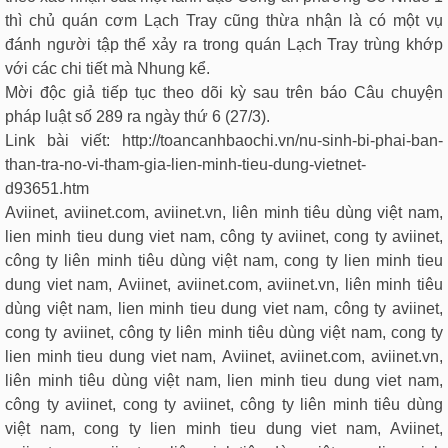
thì chủ quán cơm Lạch Tray cũng thừa nhận là có một vụ
đánh người tập thể xảy ra trong quán Lạch Tray trùng khớp
với các chi tiết mà Nhung kể.
Mời độc giả tiếp tục theo dõi kỳ sau trên báo Câu chuyện
pháp luật số 289 ra ngày thứ 6 (27/3).
Link bài viết:
http://toancanhbaochi.vn/nu-sinh-bi-phai-ban-
than-tra-no-vi-tham-gia-lien-minh-tieu-dung-vietnet-
d93651.htm
Aviinet, aviinet.com, aviinet.vn, liên minh tiêu dùng việt nam,
lien minh tieu dung viet nam, công ty aviinet, cong ty aviinet,
công ty liên minh tiêu dùng việt nam, cong ty lien minh tieu
dung viet nam, Aviinet, aviinet.com, aviinet.vn, liên minh tiêu
dùng việt nam, lien minh tieu dung viet nam, công ty aviinet,
cong ty aviinet, công ty liên minh tiêu dùng việt nam, cong ty
lien minh tieu dung viet nam, Aviinet, aviinet.com, aviinet.vn,
liên minh tiêu dùng việt nam, lien minh tieu dung viet nam,
công ty aviinet, cong ty aviinet, công ty liên minh tiêu dùng
việt nam, cong ty lien minh tieu dung viet nam, Aviinet,