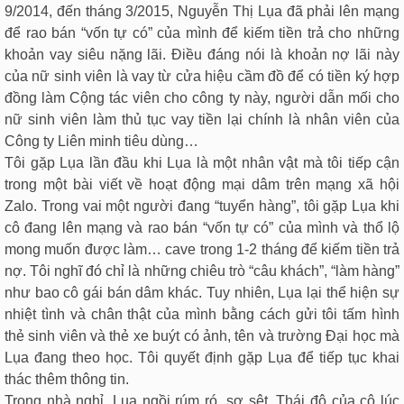
9/2014, đến tháng 3/2015, Nguyễn Thị Lụa đã phải lên mạng
để rao bán “vốn tự có” của mình để kiếm tiền trả cho những
khoản vay siêu nặng lãi. Điều đáng nói là khoản nợ lãi này
của nữ sinh viên là vay từ cửa hiệu cầm đồ để có tiền ký hợp
đồng làm Cộng tác viên cho công ty này, người dẫn mối cho
nữ sinh viên làm thủ tục vay tiền lại chính là nhân viên của
Công ty Liên minh tiêu dùng…
Tôi gặp Lụa lần đầu khi Lụa là một nhân vật mà tôi tiếp cận
trong một bài viết về hoạt động mại dâm trên mạng xã hội
Zalo. Trong vai một người đang “tuyển hàng”, tôi gặp Lụa khi
cô đang lên mạng và rao bán “vốn tự có” của mình và thổ lộ
mong muốn được làm… cave trong 1-2 tháng để kiếm tiền trả
nợ. Tôi nghĩ đó chỉ là những chiêu trò “câu khách”, “làm hàng”
như bao cô gái bán dâm khác. Tuy nhiên, Lụa lại thể hiện sự
nhiệt tình và chân thật của mình bằng cách gửi tôi tấm hình
thẻ sinh viên và thẻ xe buýt có ảnh, tên và trường Đại học mà
Lụa đang theo học. Tôi quyết định gặp Lụa để tiếp tục khai
thác thêm thông tin.
Trong nhà nghỉ, Lụa ngồi rúm ró, sợ sệt. Thái độ của cô lúc