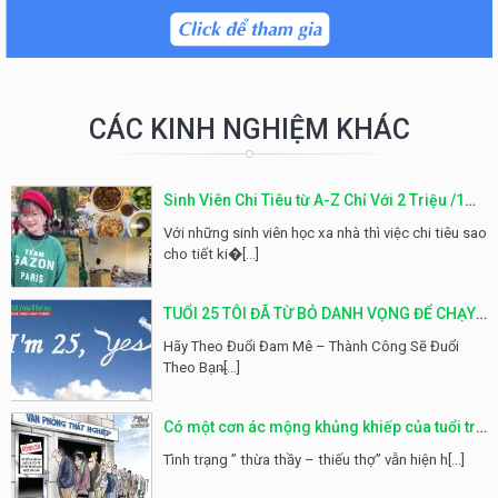
CÁC KINH NGHIỆM KHÁC
Sinh Viên Chi Tiêu từ A-Z Chỉ Với 2 Triệu /1
Tháng Hóa Ra Không Khó Như Tưởng Tượng
Với những sinh viên học xa nhà thì việc chi tiêu sao
cho tiết ki�[...]
TUỔI 25 TÔI ĐÃ TỪ BỎ DANH VỌNG ĐỂ CHẠY
THEO ĐAM MÊ
Hãy Theo Đuổi Đam Mê – Thành Công Sẽ Đuổi
Theo Bạn̶[...]
Có một cơn ác mộng khủng khiếp của tuổi trẻ
mang tên THẤT NGHIỆP
Tình trạng ” thừa thầy – thiếu thợ” vẫn hiện h[...]