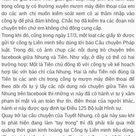
trong công ty có thường xuyên mượn máy điện thoại của em
do các anh chị muốn kiểm soát xem có ai thâm nhập vào
công ty để phá đám không. Chắc họ đã kiểm tra các đoạn nói
chuyện trên chứ em không chủ động cung cấp.
Trong khi đó, cũng trong ngày 17/3, một loạt các giấy tờ được
gửi từ công ty Liên minh tiêu dùng tới báo Câu chuyện Pháp
luật. Trong đó, có ảnh chụp các nội dung trò chuyện trên
facebook giữa Nhung và Tiên. Như vậy, ở đây có thể có hai
trường hợp: Một là Tiên chủ động tố với công ty về kế hoạch
hợp tác với báo chí của Nhung. Hai là nếu Tiên nói đúng là
Tiên bị các anh chị trong công ty mượn máy điện thoại để
theo dõi rồi tự ý lấy các nội dung nói chuyện giữa Tiên và
Nhung trên facebook thì những vị này đã có hành vi tự ý xâm
phạm bí mật và an toàn thư tín, điện thoại của người khác,
hành vi này được quy định tại Điều 125 Bộ luật Hình sự.
Quay trở lại câu chuyện của Tuyết Nhung, cô gái này sau khi
bị phát hiện đang làm “tay trong” thì đã phải trải qua một
quãng thời gian kinh hoàng tại Công ty Liên minh tiêu dùng.