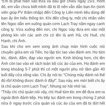
“Em bị phát hiện vào trưa và đầu giờ chiều ngày 15/3. Hôm
đó, em vẫn chưa biết mình đã bị lộ nên vẫn dẫn bạn An (sinh
viên giúp PV thâm nhập) đến Công ty Liên minh tiêu dùng để
bạn ấy tìm hiểu thông tin. Khi đến công ty, một chị nhân viên
tên Ngọc dẫn em xuống quán cơm Lạch Tray nằm ngay cạnh
công ty. Vừa xuống đến nơi, chị Ngọc này đưa em vào một
phòng kín với các anh chị có tên là anh Hà, chị Huế, chị
Hạnh, chị Ánh.
Sau khi cho em xem xong ảnh chụp màn hình cuộc nói
chuyện giữa em và Tiên, họ lập tức lao vào đánh em. Họ túm
tóc, đánh, đấm, đạp vào người em. Kinh khủng hơn, chị tên
Ánh còn lao vào xé rách toàn bộ cúc áo của em. Họ đánh em
trong khoảng 5-7 phút thì có một người phụ nữ tầm gần 40
tuổi đẩy cửa xông vào. Chị ấy nói to: “Chúng mày đánh nó thế
đủ rồi! Không được đánh ở đây!”. Sau này, em mới biết chị ấy
là chủ quán cơm Lạch Tray”, Nhung sợ hãi nhớ lại.
“Thấy chị chủ quán nói vậy, chị Huế túm tóc em để đưa em ra
ngoài định đánh tiếp. Họ tiếp tục đánh em trong chừng 2 phút
nữa ở ngay trước cửa quán và cúc áo của em đã bị đứt hết