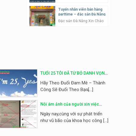
Tuyển nhân viên bán hàng
Tuyển nhân viên pha chế
parttime – đặc sản Đà Nẵng
tiệm trà sữa
Đặc sản Đà Nẵng Xin Chào
TRÀ SỮA THÁI LAN
SONGKRAN
Tuyển nhân viên bán hàng ca
tối
Tuyển nhân viên tư vấn bán
hàng tiệm bánh ngọt
Quán kem dừa
Tiệm bánh ngọt
Tuyển nhân viên thời vụ bếp
bánh, shipper parttime
Tuyển nhân viên pha chế,
phục vụ bàn
TUỔI 25 TÔI ĐÃ TỪ BỎ DANH VỌNG
Tiệm bánh ngọt
SNACK BAR NHẬT
ĐỂ CHẠY THEO ĐAM MÊ
Hãy Theo Đuổi Đam Mê – Thành
Công Sẽ Đuổi Theo Bạn̶[...]
Tuyển nhân viên bán hàng,
marketing, kế toán, kho –
Tuyển quản lý, kế toán ca,
parttime, fulltime
bếp, bếp chính lương cao
Công ty MITA
Nỗi ám ảnh của người xin việc
Nhà hàng Phố Men Chill
trước chiêu trò của các công ty lừa
Ngày nay,cùng với sự phát triển
Tuyển nhân viên đóng gói
đảo
như vũ bão của khoa học công [...]
partime, fulltime
Tuyển nhân viên đóng gói
parttime
Shop online
Shop online