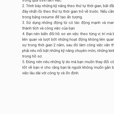
trong quá trình làm việc.
2. Trình bày những kỹ năng theo thứ tự thời gian, bắt 
đây nhất rồi theo thứ tự thời gian trở về trước. Nếu 
trong bảng resume để tạo ấn tượng.
3. Sử dụng những động từ có tác động mạnh và man
thành tích và công việc của bạn
4. Bạn nên biến đổi hồ sơ xin việc theo từng vị trí 
liên quan và lượt bớt những hoạt động không liên quan
sự trong thời gian 2 năm, sau đó làm công việc văn t
phải nêu nổi bật những kỹ năng chuyên môn, những kinh
trong hồ sơ.
5. Đừng nên nêu những lý do mà bạn muốn thay đổi cô
tốt về bạn vì cho rằng bạn là người không muốn gắn 
việc lâu dài với công ty và ổn định.