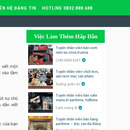
IÊN HỆ ĐĂNG TIN
HOTLINE 0832.888.688
Việc Làm Thêm Hấp Dẫn
Tuyển nhân viên bán cơm
nắm tại cổng trường
CƠM NẮM 82KT
 viết một
Tuyển nhân viên chốt đơn,
ọt vào tầm
gắn tem mác sản phẩm
Xưởng quần áo
Tuyển nhân viên bán cafe
út sự chú
mang đi parttime, fulltime
 dẫn viết
Cafe mang đi
Tuyển nhân viên bán hàng
ắc của bạn
parttime – đặc sản Đà Nẵng