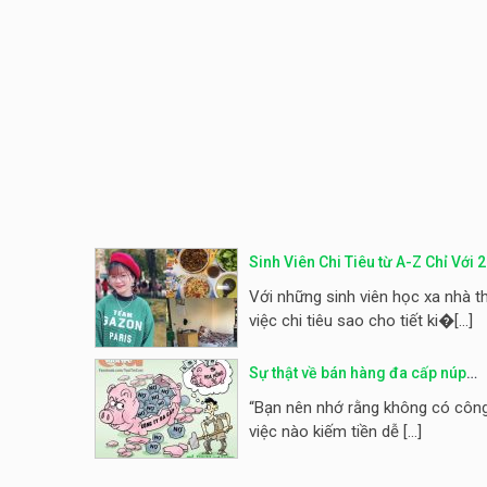
Sinh Viên Chi Tiêu từ A-Z Chỉ Với 2
Triệu /1 Tháng Hóa Ra Không Khó
Với những sinh viên học xa nhà th
Như Tưởng Tượng
việc chi tiêu sao cho tiết ki�[...]
Sự thật về bán hàng đa cấp núp
bóng lừa đảo
“Bạn nên nhớ rằng không có côn
việc nào kiếm tiền dễ [...]