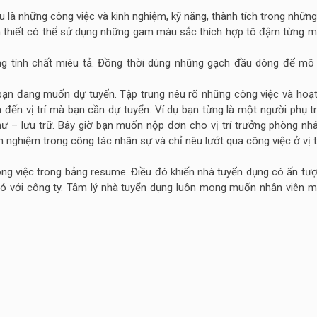
đầu là những công việc và kinh nghiệm, kỹ năng, thành tích trong nhữ
cần thiết có thể sử dụng những gam màu sắc thích hợp tô đậm từng m
g tính chất miêu tả. Đồng thời dùng những gạch đầu dòng để mô
mà bạn đang muốn dự tuyển. Tập trung nêu rõ những công việc và hoạ
 đến vị trí mà bạn cần dự tuyển. Ví dụ bạn từng là một người phụ t
hư – lưu trữ. Bây giờ bạn muốn nộp đơn cho vị trí trưởng phòng nh
 nghiệm trong công tác nhân sự và chỉ nêu lướt qua công việc ở vị t
ng việc trong bảng resume. Điều đó khiến nhà tuyển dụng có ấn tư
bó với công ty. Tâm lý nhà tuyển dụng luôn mong muốn nhân viên m