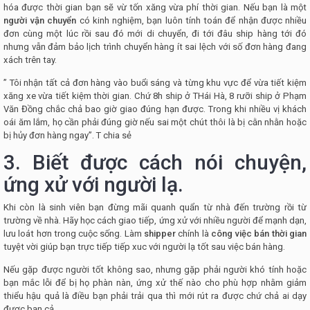
hóa được thời gian bạn sẽ vừ tốn xăng vừa phí thời gian. Nếu bạn là một
người vận chuyển
có kinh nghiệm, bạn luôn tính toán để nhận được nhiều
đơn cùng một lúc rồi sau đó mới di chuyển, đi tới đâu ship hàng tới đó
nhưng vẫn đảm bảo lịch trình chuyển hàng ít sai lệch với số đơn hàng đang
xách trên tay.
” Tôi nhận tất cả đơn hàng vào buổi sáng và từng khu vực để vừa tiết kiệm
xăng xe vừa tiết kiệm thời gian. Chứ 8h ship ở THái Hà, 8 rưỡi ship ở Phạm
Văn Đồng chắc chả bao giờ giao đúng hạn được. Trong khi nhiều vị khách
oái ăm lắm, họ cần phải đúng giờ nếu sai một chút thôi là bị cằn nhằn hoặc
bị hủy đơn hàng ngay”. T chia sẻ
3. Biết được cách nói chuyện,
ứng xử với người lạ.
Khi còn là sinh viên bạn đừng mãi quanh quẩn từ nhà đến trường rồi từ
trường về nhà. Hãy học cách giao tiếp, ứng xử với nhiều người để mạnh dạn,
lưu loát hơn trong cuộc sống. Làm
shipper
chính là
công việc bán thời gian
tuyệt vời giúp bạn trực tiếp tiếp xuc với người lạ tốt sau việc bán hàng.
Nếu gặp được người tốt không sao, nhưng gặp phải người khó tính hoặc
bạn mắc lỗi để bị họ phàn nàn, ứng xử thế nào cho phù hợp nhằm giảm
thiểu hậu quả là điều bạn phải trải qua thì mới rút ra được chứ chả ai dạy
được bạn cả.