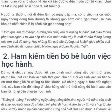
thành giao với chủ shop. Nhiều khi tắc đường đến muộn còn bị khách chửi
té tát cũng phải nhịn nghe dù rất bực bội.
Người ta thường nói đi đêm lắm có ngày gặp ma, công việc mà cứ suốt
ngày thong dong trên đường thì không gặp sớm cũng gặp muộn. Tai nạn
khó đỡ nhất chính là bị cảnh sát giao thông phạt.
“Hôm qua em đi ở đoạn đường phố Huế, em rẽ ngang bị cảnh sát giao thông
phạt 600 ngàn. Em vừa nôp tiền vừa mếu máo, vậy là mất đi nửa tháng lương
của em quá dễ dàng. Hay những lần quá tắc đường mà khách giục nhiều quá,
em đánh liều đi ngược chiều bị tóm ngay ở đoạn Nguyễn Trãi”.
2. Ham kiếm tiền bỏ bê luôn việc
học hành.
Dù
nghề shipper
này được liệt vào dnah sach công việc bán thời gian,
nhưng hầu hết các bạn lại dành thời gian cho nó. Đối với sinh viên số tiền 5-
6tr một tháng khiến chúng ta băn khoăn. Có những ngày oi bức đến nghẹt
thở, các bạn vẫn đội nắng đi ship hàng chỉ thế thôi cũng đủ hành xác các
bạn rồi nói gì đến chuyện học hành.
“Tháng 6, tháng 7 có những ngày nắng nóng đến kinh người mà mình vẫn phải
đi ship vào buổi trưa dù chiều mình phải đi học, vì làm ăn uy tín với shop từ lâu
rồi. Giờ đấy khách họ cần hàng mình cũng chả biết làm sao được. Lết được về