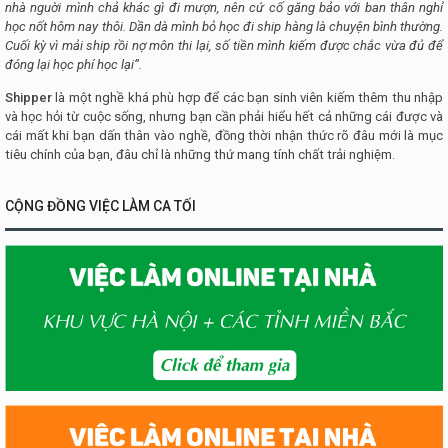
nhà nguời mình chả khác gì đi mượn, nên cứ cố găng bảo với ban thân nghỉ
học nốt hôm nay thôi. Dần dà mình bỏ học đi ship hàng là chuyện bình thường.
Cuối kỳ vì mải ship rồi nợ môn thi lại, số tiền mình kiếm được chắc vừa đủ để
đóng lại học phí học lại”.
Shipper
là một nghề khá phù hợp để các bạn sinh viên kiếm thêm thu nhập
và học hỏi từ cuộc sống, nhưng bạn cần phải hiểu hết cả những cái được và
cái mất khi bạn dấn thân vào nghề, đồng thời nhận thức rõ đâu mới là mục
tiêu chính của bạn, đâu chỉ là những thứ mang tính chất trải nghiệm.
CỘNG ĐỒNG VIỆC LÀM CA TỐI