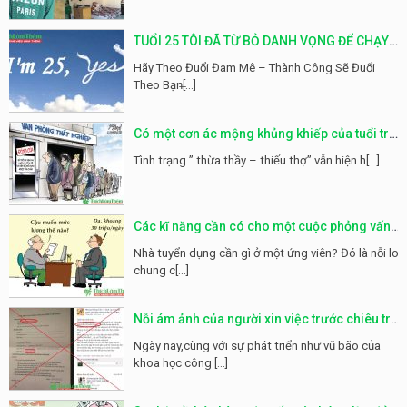
TUỔI 25 TÔI ĐÃ TỪ BỎ DANH VỌNG ĐỂ CHẠY
THEO ĐAM MÊ
Hãy Theo Đuổi Đam Mê – Thành Công Sẽ Đuổi
Theo Bạn̶[...]
Có một cơn ác mộng khủng khiếp của tuổi trẻ
mang tên THẤT NGHIỆP
Tình trạng ” thừa thầy – thiếu thợ” vẫn hiện h[...]
Các kĩ năng cần có cho một cuộc phỏng vấn
hoàn hảo
Nhà tuyển dụng cần gì ở một ứng viên? Đó là nỗi lo
chung c[...]
Nỗi ám ảnh của người xin việc trước chiêu trò
của các công ty lừa đảo
Ngày nay,cùng với sự phát triển như vũ bão của
khoa học công [...]