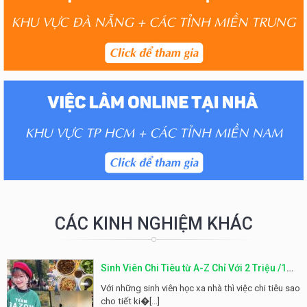
CÁC KINH NGHIỆM KHÁC
Sinh Viên Chi Tiêu từ A-Z Chỉ Với 2 Triệu /1
Tháng Hóa Ra Không Khó Như Tưởng Tượng
Với những sinh viên học xa nhà thì việc chi tiêu sao
cho tiết ki�[...]