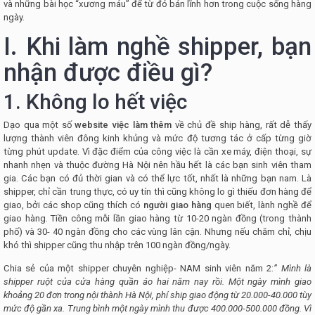
và những bài học “xương máu” để từ đó bản lĩnh hơn trong cuộc sống hàng
ngày.
I. Khi làm nghề shipper, bạn
nhận được điều gì?
1. Không lo hết việc
Dạo qua một số
website việc làm thêm
về chủ đề ship hàng, rất dễ thấy
lượng thành viên đông kinh khủng và mức độ tương tác ở cấp từng giờ
từng phút update. Vì đặc điểm của công việc là cần xe máy, điện thoại, sự
nhanh nhẹn và thuộc đường Hà Nội nên hầu hết là các bạn sinh viên tham
gia. Các bạn có đủ thời gian và có thể lực tốt, nhất là những bạn nam. Là
shipper, chỉ cần trung thực, có uy tín thì cũng không lo gì thiếu đơn hàng để
giao, bởi các shop cũng thích có
người giao hàng
quen biết, lành nghề để
giao hàng. Tiền công mỗi lần giao hàng từ 10-20 ngàn đồng (trong thành
phố) và 30- 40 ngàn đồng cho các vùng lân cận. Nhưng nếu chăm chỉ, chịu
khó thì shipper cũng thu nhập trên 100 ngàn đồng/ngày.
Chia sẻ của một shipper chuyên nghiệp- NAM sinh viên năm 2:
” Mình là
shipper ruột của cửa hàng quần áo hai năm nay rồi. Một ngày mình giao
khoảng 20 đơn trong nội thành Hà Nội, phí ship giao động từ 20.000-40.000 tùy
mức độ gần xa. Trung bình một ngày mình thu được 400.000-500.000 đồng. Vì