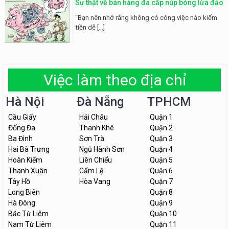
Sự thật về bán hàng đa cấp núp bóng lừa đảo
“Bạn nên nhớ rằng không có công việc nào kiếm
tiền dễ [...]
Việc làm theo địa chỉ
Hà Nội
Đà Nẵng
TPHCM
Cầu Giấy
Hải Châu
Quận 1
Đống Đa
Thanh Khê
Quận 2
Ba Đình
Sơn Trà
Quận 3
Hai Bà Trưng
Ngũ Hành Sơn
Quận 4
Hoàn Kiếm
Liên Chiểu
Quận 5
Thanh Xuân
Cẩm Lệ
Quận 6
Tây Hồ
Hòa Vang
Quận 7
Long Biên
Quận 8
Hà Đông
Quận 9
Bắc Từ Liêm
Quận 10
Nam Từ Liêm
Quận 11