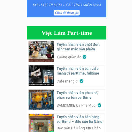
Tuyển nhân viên tiếp thực,
phục vụ bàn
Nhà hàng Phủi Quán
Việc Làm Part-time
Tuyển nhân viên phụ quán ăn
– hỗ trợ ăn ở
Tuyển nhân viên chốt đơn,
gắn tem mác sản phẩm
Quán bánh đa cua
Xưởng quần áo
Tuyển nhân viên bán hàng
Tuyển nhân viên bán cafe
parttime
mang đi parttime, fulltime
GÀ GÔ FASTFOOD
Cafe mang đi
Tuyển nhân viên bán hàng
Tuyển nhân viên pha chế,
parttime
phục vụ bàn parttime
Húp Tea
SAMDIMIKE Cà Phê Muối
Tuyển nhân viên bán hàng
Tuyển nhân viên pha chế
parttime – đặc sản Đà Nẵng
tiệm trà sữa
Đặc sản Đà Nẵng Xin Chào
TRÀ SỮA THÁI LAN