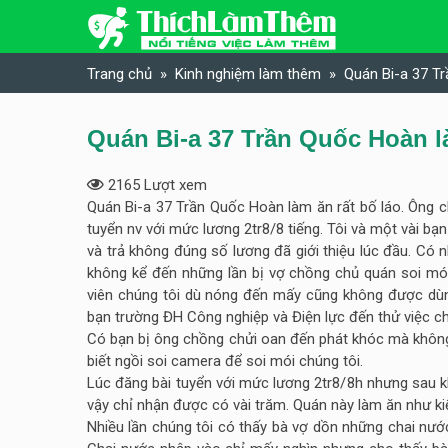
Skip to content
Trang chủ
Kinh nghiệm làm thêm
Quán Bi-a 37 Tr
Quán Bi-a 37 Trần Quốc Hoàn là
2165 Lượt xem
Quán Bi-a 37 Trần Quốc Hoàn làm ăn rất bố láo. Ông c
tuyển nv với mức lương 2tr8/8 tiếng. Tôi và một vài bạ
và trả không đúng số lương đã giới thiệu lúc đầu. Có 
không kể đến những lần bị vợ chồng chủ quán soi mói
viên chúng tôi dù nóng đến mấy cũng không được dùng 
bạn trường ĐH Công nghiệp và Điện lực đến thử việc ch
Có bạn bị ông chồng chửi oan đến phát khóc mà không n
biết ngồi soi camera để soi mói chúng tôi.
Lúc đăng bài tuyển với mức lương 2tr8/8h nhưng sau khi
vậy chỉ nhận được có vài trăm. Quán này làm ăn như ki
Nhiều lần chúng tôi có thấy bà vợ dồn những chai nướ