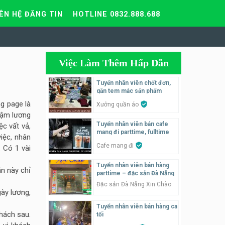
IÊN HỆ ĐĂNG TIN
HOTLINE 0832.888.688
Việc Làm Thêm Hấp Dẫn
Tuyển nhân viên chốt đơn,
gắn tem mác sản phẩm
g page là
Xưởng quần áo
chậm lương
Tuyển nhân viên bán cafe
ệc vất vả,
mang đi parttime, fulltime
việc, nhân
Cafe mang đi
 Có 1 vài
Tuyển nhân viên bán hàng
n này chỉ
parttime – đặc sản Đà Nẵng
Đặc sản Đà Nẵng Xin Chào
gày lương,
Tuyển nhân viên bán hàng ca
hách sau.
tối