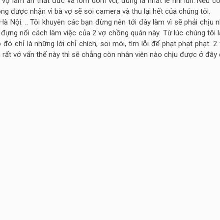
ợ làm ăn thất đức và lom dom vcl, đúng là nhất lé nhì lùn. Nếu có
g được nhận vì bà vợ sẽ soi camera và thu lại hết của chúng tôi.
à Nội. .. Tôi khuyên các bạn đừng nên tới đây làm vì sẽ phải chịu 
ịu đựng nổi cách làm việc của 2 vợ chồng quán này. Từ lúc chúng tôi
ó chỉ là những lời chỉ chích, soi mói, tìm lỗi để phạt phạt phạt. 
rất vớ vẩn thế này thì sẽ chẳng còn nhân viên nào chịu được ở đây 