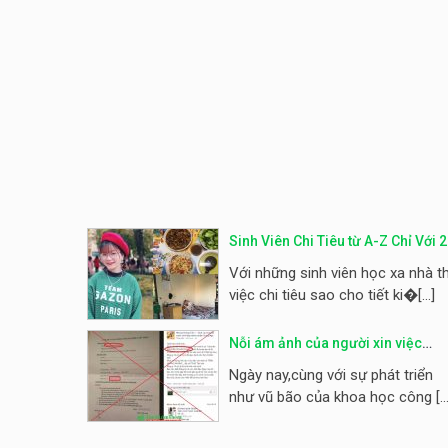
Sinh Viên Chi Tiêu từ A-Z Chỉ Với 2
Triệu /1 Tháng Hóa Ra Không Khó
Với những sinh viên học xa nhà th
Như Tưởng Tượng
việc chi tiêu sao cho tiết ki�[...]
Nỗi ám ảnh của người xin việc
trước chiêu trò của các công ty lừ
Ngày nay,cùng với sự phát triển
đảo
như vũ bão của khoa học công [...