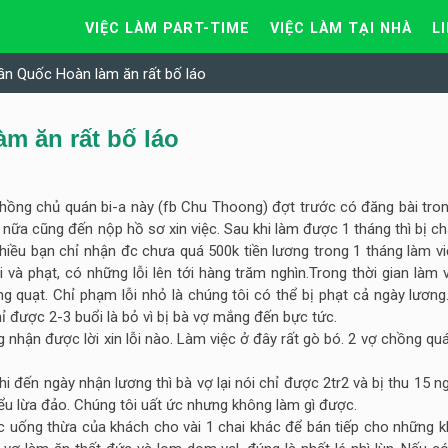
VIỆC LÀM PART-TIME
VIỆC LÀM TẠI NHÀ
L
ần Quốc Hoàn làm ăn rất bố láo
m ăn rất bố láo
hồng chủ quán bi-a này (fb Chu Thoong) đợt trước có đăng bài tron
n nữa cũng đến nộp hồ sơ xin việc. Sau khi làm được 1 tháng thì bị 
nhiều bạn chỉ nhận đc chưa quá 500k tiền lương trong 1 tháng làm vi
 và phạt,
có những lỗi lên tới hàng trăm nghìn.Trong thời gian làm 
quạt. Chỉ phạm lỗi nhỏ là chúng tôi có thể bị phạt cả ngày lương.
ỉ được 2-3 buổi là bỏ vì bị bà vợ mắng đến bực tức.
hận được lời xin lỗi nào. Làm việc ở đây rất gò bó. 2 vợ chồng quá
 đến ngày nhận lương thì bà vợ lại nói chỉ được 2tr2 và bị thu 15 n
ểu lừa đảo. Chúng tôi uất ức nhưng không làm gì được.
c uống thừa của khách cho vài 1 chai khác để bán tiếp cho những k