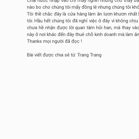
Chai nước nhập vào chỉ mấy nghìn nhưng cho thấy bà v
nào bo cho chúng tôi mấy đồng lẻ nhưng chúng tôi khôn
Tôi thề chắc đây là cửa hàng làm ăn lươn khươn nhất H
tôi. Hầu hết chúng tôi đã nghỉ việc ở đây vì không ch
chưa hề nhận được lời quan tâm hỏi han, mà thay vào đ
này ở nơi khác đến đây thuê chỗ kinh doanh mà làm ăn 
Thanks mọi người đã đọc !
Bài viết được chia sẻ từ: Trang Trang