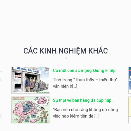
CÁC KINH NGHIỆM KHÁC
Có một cơn ác mộng khủng khiếp
của tuổi trẻ mang tên THẤT NGHIỆP
ì
Tình trạng ” thừa thầy – thiếu thợ”
vẫn hiện h[...]
Sự thật về bán hàng đa cấp núp
a
bóng lừa đảo
“Bạn nên nhớ rằng không có công
]
việc nào kiếm tiền dễ [...]