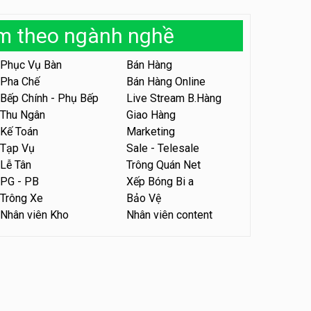
Tuyển nhân viên tư vấn bán
àm theo ngành nghề
hàng shop mỹ phẩm
Tuyển nhân viên phục vụ
bàn parttime
Shop mỹ phẩm
Quán ăn, Cafe
Phục Vụ Bàn
Bán Hàng
Pha Chế
Bán Hàng Online
Tuyển nhân viên bán hàng,
giữ xe parttime – Kibo Kid
Bếp Chính - Phụ Bếp
Live Stream B.Hàng
KIBO KIDS
Thu Ngân
Giao Hàng
Kế Toán
Marketing
Tuyển nhân viên edit ảnh,
Tạp Vụ
Sale - Telesale
video parttime
Lễ Tân
Trông Quán Net
Công ty
PG - PB
Xếp Bóng Bi a
Trông Xe
Bảo Vệ
Tuyển nhân viên tiếp thực,
Nhân viên Kho
Nhân viên content
phục vụ bàn
Nhà hàng Phủi Quán
Tuyển nhân viên phục vụ ca
tối – quán kem dừa
Quán kem dừa