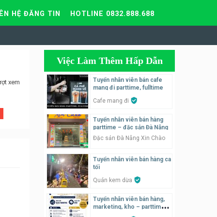
IÊN HỆ ĐĂNG TIN
HOTLINE 0832.888.688
Việc Làm Thêm Hấp Dẫn
Tuyển nhân viên bán cafe
ượt xem
mang đi parttime, fulltime
Cafe mang đi
Tuyển nhân viên bán hàng
parttime – đặc sản Đà Nẵng
Đặc sản Đà Nẵng Xin Chào
Tuyển nhân viên bán hàng ca
tối
Quán kem dừa
Tuyển nhân viên bán hàng,
marketing, kho – parttime,
fulltime