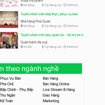
Shop mỹ phẩm
Đà Nẵng
Tùy Năng Lực
Parttime
Tuyển nhân viên bán hàng,
giữ xe parttime – Kibo Kid
Tuyển nhân viên content,
Tuyển nhân viên tiếp thực, phục vụ bàn
trực page, thu ngân parttime
KIBO KIDS
lương cao
GRAVI ESCAPE ROOM
Nhà hàng Phủi Quán
Đà Nẵng
Tùy Năng Lực
Parttime
Tuyển nhân viên edit ảnh,
video parttime
Tuyển nhân viên phụ quán ăn – hỗ trợ ăn ở
Công ty
Quán bánh đa cua
Hà Nội
Tùy Năng Lực
Parttime
Tuyển nhân viên tiếp thực,
phục vụ bàn
Nhà hàng Phủi Quán
àm theo ngành nghề
Tuyển nhân viên phục vụ ca
tối – quán kem dừa
Phục Vụ Bàn
Bán Hàng
Quán kem dừa
Pha Chế
Bán Hàng Online
Bếp Chính - Phụ Bếp
Live Stream B.Hàng
Tuyển nhân viên phụ bếp –
Bún Đậu Mắm Tôm – Bếp
Thu Ngân
Giao Hàng
Tiên
Bún Đậu Mắm Tôm - Bếp Tiên
Kế Toán
Marketing