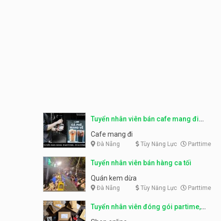
Tuyển nhân viên bán cafe mang đi
parttime, fulltime
Cafe mang đi
Đà Nẵng
Tùy Năng Lực
Parttime
Tuyển nhân viên bán hàng ca tối
Quán kem dừa
Đà Nẵng
Tùy Năng Lực
Parttime
Tuyển nhân viên đóng gói partime,
fulltime