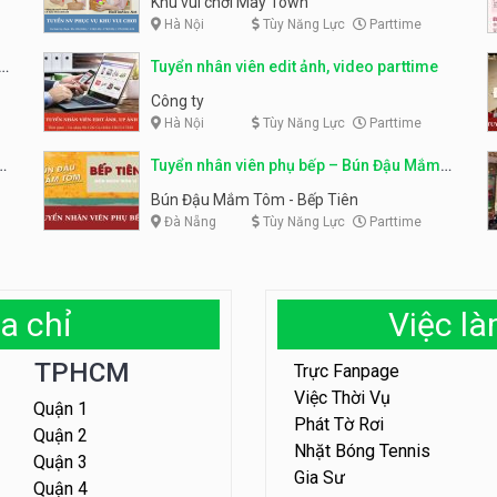
Khu vui chơi May Town
Hà Nội
Tùy Năng Lực
Parttime
e
Tuyển nhân viên edit ảnh, video parttime
Công ty
Hà Nội
Tùy Năng Lực
Parttime
em
Tuyển nhân viên phụ bếp – Bún Đậu Mắm
Tôm – Bếp Tiên
Bún Đậu Mắm Tôm - Bếp Tiên
Đà Nẵng
Tùy Năng Lực
Parttime
a chỉ
Việc l
TPHCM
Trực Fanpage
Việc Thời Vụ
Quận 1
Phát Tờ Rơi
Quận 2
Nhặt Bóng Tennis
Quận 3
Gia Sư
Quận 4