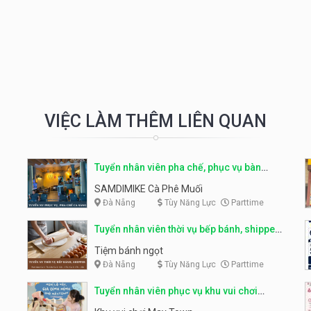
VIỆC LÀM THÊM LIÊN QUAN
Tuyển nhân viên pha chế, phục vụ bàn
parttime
SAMDIMIKE Cà Phê Muối
Đà Nẵng
Tùy Năng Lực
Parttime
Tuyển nhân viên thời vụ bếp bánh, shipper
parttime
Tiệm bánh ngọt
Đà Nẵng
Tùy Năng Lực
Parttime
Tuyển nhân viên phục vụ khu vui chơi
parttime linh động