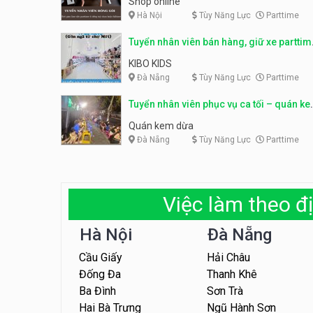
Shop online
Hà Nội
Tùy Năng Lực
Parttime
Tuyển nhân viên bán hàng, giữ xe parttim
– Kibo Kid
KIBO KIDS
Đà Nẵng
Tùy Năng Lực
Parttime
Tuyển nhân viên phục vụ ca tối – quán k
dừa
Quán kem dừa
Đà Nẵng
Tùy Năng Lực
Parttime
Việc làm theo đị
Hà Nội
Đà Nẵng
Cầu Giấy
Hải Châu
Đống Đa
Thanh Khê
Ba Đình
Sơn Trà
Hai Bà Trưng
Ngũ Hành Sơn