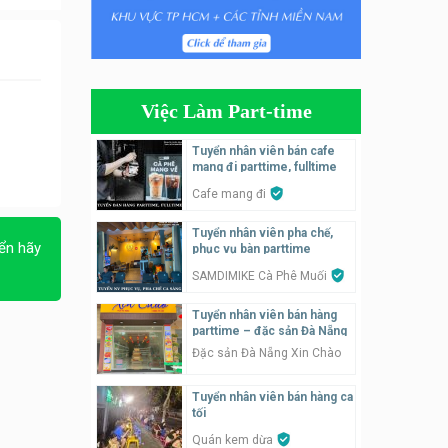
Tuyển nhân viên phụ quán ăn
– hỗ trợ ăn ở
Quán bánh đa cua
Việc Làm Part-time
Tuyển nhân viên bán hàng
parttime
Tuyển nhân viên bán cafe
mang đi parttime, fulltime
GÀ GÔ FASTFOOD
Cafe mang đi
Tuyển nhân viên bán hàng
Tuyển nhân viên pha chế,
parttime
ển hãy
phục vụ bàn parttime
Húp Tea
SAMDIMIKE Cà Phê Muối
Tuyển nhân viên pha chế
Tuyển nhân viên bán hàng
tiệm trà sữa
parttime – đặc sản Đà Nẵng
TRÀ SỮA THÁI LAN
Đặc sản Đà Nẵng Xin Chào
SONGKRAN
Tuyển nhân viên bán hàng ca
Tuyển nhân viên tư vấn bán
tối
hàng tiệm bánh ngọt
Quán kem dừa
Tiệm bánh ngọt