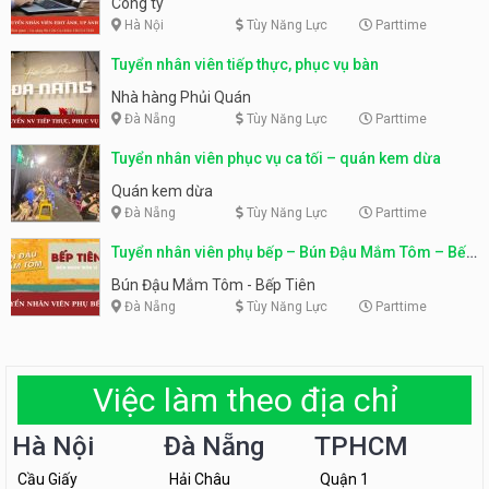
Công ty
Hà Nội
Tùy Năng Lực
Parttime
Tuyển nhân viên tiếp thực, phục vụ bàn
Nhà hàng Phủi Quán
Đà Nẵng
Tùy Năng Lực
Parttime
Tuyển nhân viên phục vụ ca tối – quán kem dừa
Quán kem dừa
Đà Nẵng
Tùy Năng Lực
Parttime
Tuyển nhân viên phụ bếp – Bún Đậu Mắm Tôm – Bếp
Tiên
Bún Đậu Mắm Tôm - Bếp Tiên
Đà Nẵng
Tùy Năng Lực
Parttime
Việc làm theo địa chỉ
Hà Nội
Đà Nẵng
TPHCM
Cầu Giấy
Hải Châu
Quận 1