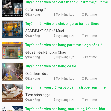
Tuyển nhân viên bán cafe mang đi parttime, fulltime
Cafe mang đi
Đà Nẵng
Tùy Năng Lực
Parttime
Tuyển nhân viên pha chế, phục vụ bàn parttime
SAMDIMIKE Cà Phê Muối
Đà Nẵng
Tùy Năng Lực
Parttime
Tuyển nhân viên bán hàng parttime – đặc sản Đà
Nẵng
Đặc sản Đà Nẵng Xin Chào
Đà Nẵng
Tùy Năng Lực
Parttime
Tuyển nhân viên bán hàng ca tối
Quán kem dừa
Đà Nẵng
Tùy Năng Lực
Parttime
Tuyển nhân viên thời vụ bếp bánh, shipper parttime
Tiệm bánh ngọt
Đà Nẵng
Tùy Năng Lực
Parttime
Tuyển nhân viên bán hàng, marketing, kế toán, kho –