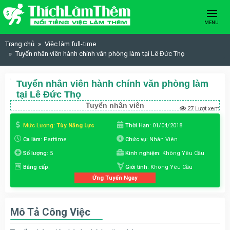
Skip to content
MENU
Trang chủ
Việc làm full-time
Tuyển nhân viên hành chính văn phòng làm tại Lê Đức Thọ
Tuyển nhân viên hành chính văn phòng làm
tại Lê Đức Thọ
Tuyển nhân viên
27 Lượt xem
Mức Lương:
Tùy Năng Lực
Thời Hạn:
01/04/2018
Ca làm:
Parttime
Chức vụ:
Nhân Viên
Số lượng:
5
Kinh nghiệm:
Không Yêu Cầu
Bằng cấp:
Giới tính:
Không Yêu Cầu
Ứng Tuyển Ngay
Mô Tả Công Việc