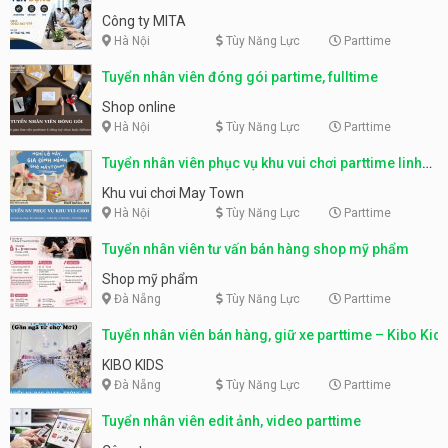
parttime, fulltime
Công ty MITA
Hà Nội
Tùy Năng Lực
Parttime
Tuyển nhân viên đóng gói partime, fulltime
Shop online
Hà Nội
Tùy Năng Lực
Parttime
Tuyển nhân viên phục vụ khu vui chơi parttime linh
động
Khu vui chơi May Town
Hà Nội
Tùy Năng Lực
Parttime
Tuyển nhân viên tư vấn bán hàng shop mỹ phẩm
Shop mỹ phẩm
Đà Nẵng
Tùy Năng Lực
Parttime
Tuyển nhân viên bán hàng, giữ xe parttime – Kibo Kid
KIBO KIDS
Đà Nẵng
Tùy Năng Lực
Parttime
Tuyển nhân viên edit ảnh, video parttime