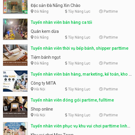
Nẵng
Đặc sản Đà Nẵng Xin Chào
Đà Nẵng
Tùy Năng Lực
Parttime
Tuyển nhân viên bán hàng ca tối
Quán kem dừa
Đà Nẵng
Tùy Năng Lực
Parttime
Tuyển nhân viên thời vụ bếp bánh, shipper parttime
Tiệm bánh ngọt
Đà Nẵng
Tùy Năng Lực
Parttime
Tuyển nhân viên bán hàng, marketing, kế toán, kho –
parttime, fulltime
Công ty MITA
Hà Nội
Tùy Năng Lực
Parttime
Tuyển nhân viên đóng gói partime, fulltime
Shop online
Hà Nội
Tùy Năng Lực
Parttime
Tuyển nhân viên phục vụ khu vui chơi parttime linh
động
Khu vui chơi May Town