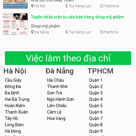
Hà Nội
Tùy Năng Lực
Parttime
Tuyển nhân viên tư vấn bán hàng shop mỹ phẩm
Shop mỹ phẩm
Đà Nẵng
Tùy Năng Lực
Parttime
Việc làm theo địa chỉ
Hà Nội
Đà Nẵng
TPHCM
Cầu Giấy
Hải Châu
Quận 1
Đống Đa
Thanh Khê
Quận 2
Ba Đình
Sơn Trà
Quận 3
Hai Bà Trưng
Ngũ Hành Sơn
Quận 4
Hoàn Kiếm
Liên Chiểu
Quận 5
Thanh Xuân
Cẩm Lệ
Quận 6
Tây Hồ
Hòa Vang
Quận 7
Long Biên
Quận 8
Hà Đông
Quận 9