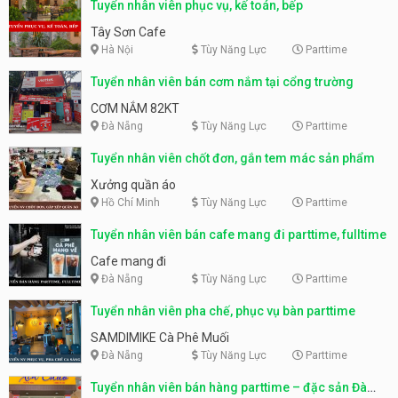
Tuyển nhân viên phục vụ, kế toán, bếp
Tây Sơn Cafe
Hà Nội
Tùy Năng Lực
Parttime
Tuyển nhân viên bán cơm nắm tại cổng trường
CƠM NẮM 82KT
Đà Nẵng
Tùy Năng Lực
Parttime
Tuyển nhân viên chốt đơn, gắn tem mác sản phẩm
Xưởng quần áo
Hồ Chí Minh
Tùy Năng Lực
Parttime
Tuyển nhân viên bán cafe mang đi parttime, fulltime
Cafe mang đi
Đà Nẵng
Tùy Năng Lực
Parttime
Tuyển nhân viên pha chế, phục vụ bàn parttime
SAMDIMIKE Cà Phê Muối
Đà Nẵng
Tùy Năng Lực
Parttime
Tuyển nhân viên bán hàng parttime – đặc sản Đà