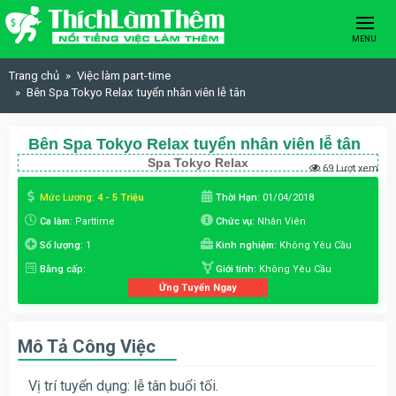
Skip to content
MENU
Trang chủ
Việc làm part-time
Bên Spa Tokyo Relax tuyển nhân viên lễ tân
Bên Spa Tokyo Relax tuyển nhân viên lễ tân
Spa Tokyo Relax
69 Lượt xem
Mức Lương:
4 - 5 Triệu
Thời Hạn:
01/04/2018
Ca làm:
Parttime
Chức vụ:
Nhân Viên
Số lượng:
1
Kinh nghiệm:
Không Yêu Cầu
Bằng cấp:
Giới tính:
Không Yêu Cầu
Ứng Tuyển Ngay
Mô Tả Công Việc
Vị trí tuyển dụng: lễ tân buổi tối.