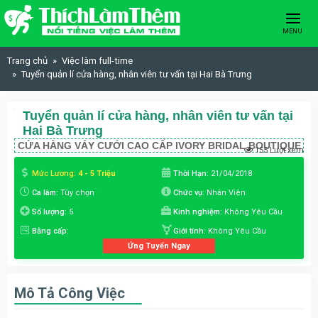
Skip to content
MENU
Trang chủ
Việc làm full-time
Tuyển quản lí cửa hàng, nhân viên tư vấn tại Hai Bà Trưng
Tuyển quản lí cửa hàng, nhân viên tư vấn tại
Hai Bà Trưng
CỬA HÀNG VÁY CƯỚI CAO CẤP IVORY BRIDAL BOUTIQUE
155 Lượt xem
Mức Lương:
4 - 5 Triệu
Thời Hạn:
21/04/2018
Ca làm:
Tùy chọn
Chức vụ:
Nhân Viên
Số lượng:
5
Kinh nghiệm:
Không Yêu Cầu
Bằng cấp:
Giới tính:
Không Yêu Cầu
Ứng Tuyển Ngay
Mô Tả Công Việc