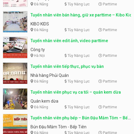
Đà Nẵng
Tùy Năng Lực
Parttime
Tuyển nhân viên bán hàng, giữ xe parttime – Kibo Kid
KIBO KIDS
Đà Nẵng
Tùy Năng Lực
Parttime
Tuyển nhân viên edit ảnh, video parttime
Công ty
Hà Nội
Tùy Năng Lực
Parttime
Tuyển nhân viên tiếp thực, phục vụ bàn
Nhà hàng Phủi Quán
Đà Nẵng
Tùy Năng Lực
Parttime
Tuyển nhân viên phục vụ ca tối – quán kem dừa
Quán kem dừa
Đà Nẵng
Tùy Năng Lực
Parttime
Tuyển nhân viên phụ bếp – Bún Đậu Mắm Tôm – Bếp
Tiên
Bún Đậu Mắm Tôm - Bếp Tiên
Đà Nẵng
Tùy Năng Lực
Parttime