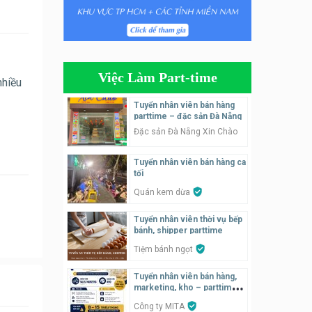
Tuyển nhân viên bán hàng
parttime
GÀ GÔ FASTFOOD
Việc Làm Part-time
nhiều
Tuyển nhân viên bán hàng
parttime
Tuyển nhân viên bán hàng
parttime – đặc sản Đà Nẵng
Húp Tea
Đặc sản Đà Nẵng Xin Chào
Tuyển nhân viên pha chế
Tuyển nhân viên bán hàng ca
tiệm trà sữa
tối
TRÀ SỮA THÁI LAN
SONGKRAN
Quán kem dừa
Tuyển nhân viên tư vấn bán
Tuyển nhân viên thời vụ bếp
hàng tiệm bánh ngọt
bánh, shipper parttime
Tiệm bánh ngọt
Tiệm bánh ngọt
Tuyển nhân viên bán hàng,
Tuyển nhân viên pha chế,
marketing, kho – parttime,
phục vụ bàn
fulltime
Công ty MITA
SNACK BAR NHẬT