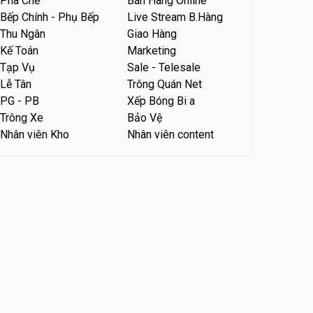
Pha Chế
Bán Hàng Online
Bếp Chính - Phụ Bếp
Live Stream B.Hàng
Tuyển nhân viên bán hàng
parttime
Thu Ngân
Giao Hàng
Kế Toán
Marketing
GÀ GÔ FASTFOOD
Tạp Vụ
Sale - Telesale
Tuyển nhân viên bán hàng
Lễ Tân
Trông Quán Net
parttime
PG - PB
Xếp Bóng Bi a
Húp Tea
Trông Xe
Bảo Vệ
Nhân viên Kho
Nhân viên content
Tuyển nhân viên pha chế
tiệm trà sữa
TRÀ SỮA THÁI LAN
SONGKRAN
Tuyển nhân viên tư vấn bán
hàng tiệm bánh ngọt
Tiệm bánh ngọt
Tuyển nhân viên văn phòng
parttime
Shop online