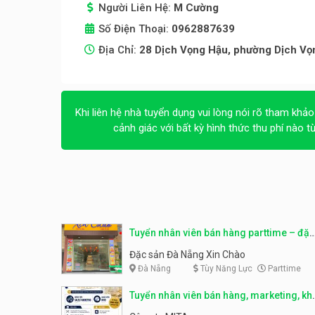
Người Liên Hệ:
M Cường
Số Điện Thoại:
0962887639
Địa Chỉ:
28 Dịch Vọng Hậu, phường Dịch Vọn
Khi liên hệ nhà tuyển dụng vui lòng nói rõ tham khảo
cảnh giác với bất kỳ hình thức thu phí nào t
Tuyển nhân viên bán hàng parttime – đặc
sản Đà Nẵng
Đặc sản Đà Nẵng Xin Chào
Đà Nẵng
Tùy Năng Lực
Parttime
Tuyển nhân viên bán hàng, marketing, kh
– parttime, fulltime