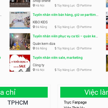
Shop online
Hà Nội
Tùy Năng Lực
Parttime
ỹ
Tuyển nhân viên bán hàng, giữ xe parttime
– Kibo Kid
KIBO KIDS
Đà Nẵng
Tùy Năng Lực
Parttime
Tuyển nhân viên phục vụ ca tối – quán kem
dừa
Quán kem dừa
Đà Nẵng
Tùy Năng Lực
Parttime
ở
Tuyển nhân viên sale, marketing
Công ty
Hà Nội
Tùy Năng Lực
Parttime
a chỉ
Việc l
TPHCM
Trực Fanpage