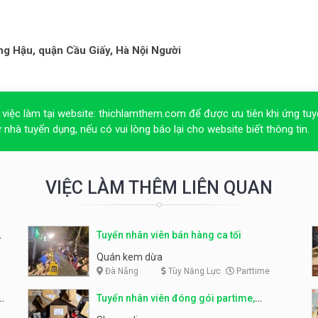
g Hậu, quận Cầu Giấy, Hà Nội Người
 việc làm tại website:
thichlamthem.com
để được ưu tiên khi ứng tuy
ừ nhà tuyển dụng, nếu có vui lòng báo lại cho website biết thông tin.
VIỆC LÀM THÊM LIÊN QUAN
Tuyển nhân viên bán hàng ca tối
Quán kem dừa
Đà Nẵng
Tùy Năng Lực
Parttime
o
Tuyển nhân viên đóng gói partime,
fulltime