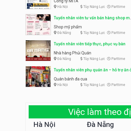
Công ty MITA
Hà Nội
Tùy Năng Lực
Parttime
Tuyển nhân viên tư vấn bán hàng shop m
phẩm
Shop mỹ phẩm
Đà Nẵng
Tùy Năng Lực
Parttime
Tuyển nhân viên tiếp thực, phục vụ bàn
Nhà hàng Phủi Quán
Đà Nẵng
Tùy Năng Lực
Parttime
Tuyển nhân viên phụ quán ăn – hỗ trợ ăn 
Quán bánh đa cua
Hà Nội
Tùy Năng Lực
Parttime
Việc làm theo đị
Hà Nội
Đà Nẵng