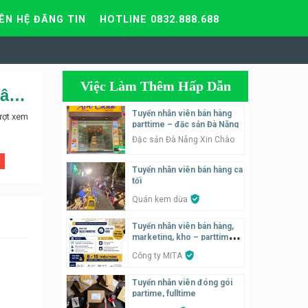
IÊN HỆ ĐĂNG TIN
HOTLINE 0832.888.688
Việc Làm Thêm Hấp Dẫn
Saki Hotel cần tuyển nhân viên buồng , nhân viên lễ tân , nhân viên bảo vệ
Tuyển nhân viên bán hàng
ượt xem
parttime – đặc sản Đà Nẵng
Đặc sản Đà Nẵng Xin Chào
Tuyển nhân viên bán hàng ca
tối
Quán kem dừa
Tuyển nhân viên bán hàng,
marketing, kho – parttime,
fulltime
Công ty MITA
Tuyển nhân viên đóng gói
partime, fulltime