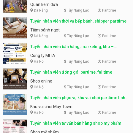
Quán kem dừa
Đà Nẵng
Tùy Năng Lực
Parttime
Tuyển nhân viên thời vụ bếp bánh, shipper parttime
Tiệm bánh ngọt
Đà Nẵng
Tùy Năng Lực
Parttime
Tuyển nhân viên bán hàng, marketing, kho –
parttime, fulltime
Công ty MITA
Hà Nội
Tùy Năng Lực
Parttime
Tuyển nhân viên đóng gói partime, fulltime
Shop online
Hà Nội
Tùy Năng Lực
Parttime
Tuyển nhân viên phục vụ khu vui chơi parttime linh
động
Khu vui chơi May Town
Hà Nội
Tùy Năng Lực
Parttime
Tuyển nhân viên tư vấn bán hàng shop mỹ phẩm
Shop mỹ phẩm