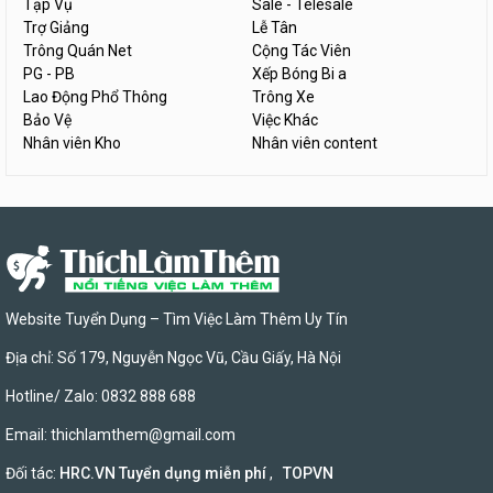
Tạp Vụ
Sale - Telesale
Trợ Giảng
Lễ Tân
Trông Quán Net
Cộng Tác Viên
PG - PB
Xếp Bóng Bi a
Lao Động Phổ Thông
Trông Xe
Bảo Vệ
Việc Khác
Nhân viên Kho
Nhân viên content
Website Tuyển Dụng – Tìm Việc Làm Thêm Uy Tín
Địa chỉ: Số 179, Nguyễn Ngọc Vũ, Cầu Giấy, Hà Nội
Hotline/ Zalo: 0832 888 688
Email:
thichlamthem@gmail.com
Đối tác:
HRC.VN Tuyển dụng miễn phí
,
TOPVN