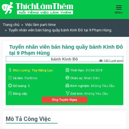
Skip to content
MENU
Trang chủ
Việc làm part-time
Tuyển nhân viên bán hàng quầy bánh Kinh Đô tại 9 Phạm Hùng
Tuyển nhân viên bán hàng quầy bánh Kinh Đô
tại 9 Phạm Hùng
bánh Kinh Đô
145 Lượt xem
Mức Lương:
Tùy Năng Lực
Thời Hạn:
01/04/2018
Ca làm:
Parttime
Chức vụ:
Nhân Viên
Số lượng:
5
Kinh nghiệm:
Không Yêu Cầu
Bằng cấp:
Giới tính:
Không Yêu Cầu
Ứng Tuyển Ngay
Mô Tả Công Việc