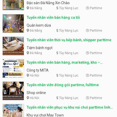
Nẵng
Đặc sản Đà Nẵng Xin Chào
Đà Nẵng
Tùy Năng Lực
Parttime
Tuyển nhân viên bán hàng ca tối
Quán kem dừa
Đà Nẵng
Tùy Năng Lực
Parttime
Tuyển nhân viên thời vụ bếp bánh, shipper parttime
Tiệm bánh ngọt
Đà Nẵng
Tùy Năng Lực
Parttime
Tuyển nhân viên bán hàng, marketing, kho –
parttime, fulltime
Công ty MITA
Hà Nội
Tùy Năng Lực
Parttime
Tuyển nhân viên đóng gói partime, fulltime
Shop online
Hà Nội
Tùy Năng Lực
Parttime
Tuyển nhân viên phục vụ khu vui chơi parttime linh
động
Khu vui chơi May Town