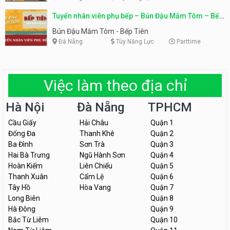
Tuyển nhân viên phụ bếp – Bún Đậu Mắm Tôm – Bếp
Tiên
Bún Đậu Mắm Tôm - Bếp Tiên
Đà Nẵng
Tùy Năng Lực
Parttime
Việc làm theo địa chỉ
Hà Nội
Đà Nẵng
TPHCM
Cầu Giấy
Hải Châu
Quận 1
Đống Đa
Thanh Khê
Quận 2
Ba Đình
Sơn Trà
Quận 3
Hai Bà Trưng
Ngũ Hành Sơn
Quận 4
Hoàn Kiếm
Liên Chiểu
Quận 5
Thanh Xuân
Cẩm Lệ
Quận 6
Tây Hồ
Hòa Vang
Quận 7
Long Biên
Quận 8
Hà Đông
Quận 9
Bắc Từ Liêm
Quận 10