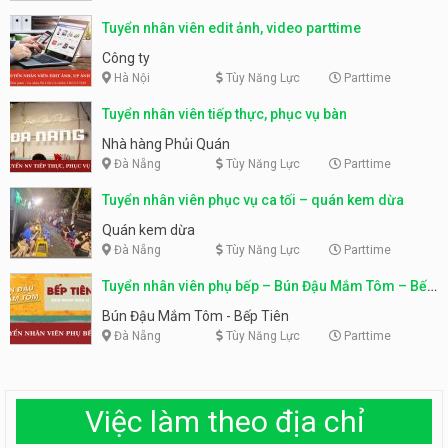
Tuyển nhân viên edit ảnh, video parttime
Công ty
Hà Nội
Tùy Năng Lực
Parttime
Tuyển nhân viên tiếp thực, phục vụ bàn
Nhà hàng Phủi Quán
Đà Nẵng
Tùy Năng Lực
Parttime
Tuyển nhân viên phục vụ ca tối – quán kem dừa
Quán kem dừa
Đà Nẵng
Tùy Năng Lực
Parttime
Tuyển nhân viên phụ bếp – Bún Đậu Mắm Tôm – Bếp
Tiên
Bún Đậu Mắm Tôm - Bếp Tiên
Đà Nẵng
Tùy Năng Lực
Parttime
Việc làm theo địa chỉ