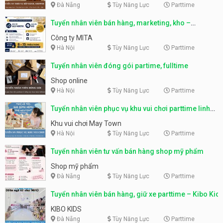
Đà Nẵng
Tùy Năng Lực
Parttime
Tuyển nhân viên bán hàng, marketing, kho –
parttime, fulltime
Công ty MITA
Hà Nội
Tùy Năng Lực
Parttime
Tuyển nhân viên đóng gói partime, fulltime
Shop online
Hà Nội
Tùy Năng Lực
Parttime
Tuyển nhân viên phục vụ khu vui chơi parttime linh
động
Khu vui chơi May Town
Hà Nội
Tùy Năng Lực
Parttime
Tuyển nhân viên tư vấn bán hàng shop mỹ phẩm
Shop mỹ phẩm
Đà Nẵng
Tùy Năng Lực
Parttime
Tuyển nhân viên bán hàng, giữ xe parttime – Kibo Kid
KIBO KIDS
Đà Nẵng
Tùy Năng Lực
Parttime