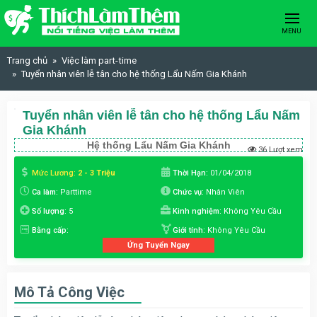
Skip to content
MENU
Trang chủ
Việc làm part-time
Tuyển nhân viên lễ tân cho hệ thống Lẩu Nấm Gia Khánh
Tuyển nhân viên lễ tân cho hệ thống Lẩu Nấm
Gia Khánh
Hệ thống Lẩu Nấm Gia Khánh
36 Lượt xem
Mức Lương:
2 - 3 Triệu
Thời Hạn:
01/04/2018
Ca làm:
Parttime
Chức vụ:
Nhân Viên
Số lượng:
5
Kinh nghiệm:
Không Yêu Cầu
Bằng cấp:
Giới tính:
Không Yêu Cầu
Ứng Tuyển Ngay
Mô Tả Công Việc