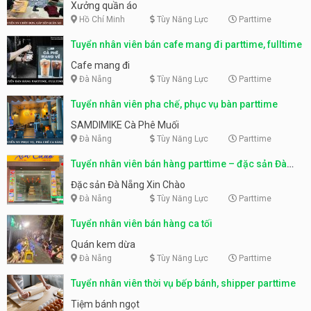
Xưởng quần áo
Hồ Chí Minh
Tùy Năng Lực
Parttime
Tuyển nhân viên bán cafe mang đi parttime, fulltime
Cafe mang đi
Đà Nẵng
Tùy Năng Lực
Parttime
Tuyển nhân viên pha chế, phục vụ bàn parttime
SAMDIMIKE Cà Phê Muối
Đà Nẵng
Tùy Năng Lực
Parttime
Tuyển nhân viên bán hàng parttime – đặc sản Đà
Nẵng
Đặc sản Đà Nẵng Xin Chào
Đà Nẵng
Tùy Năng Lực
Parttime
Tuyển nhân viên bán hàng ca tối
Quán kem dừa
Đà Nẵng
Tùy Năng Lực
Parttime
Tuyển nhân viên thời vụ bếp bánh, shipper parttime
Tiệm bánh ngọt