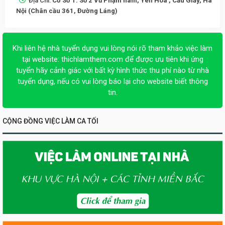
Địa Chỉ:
Cơ Sở 1: Số 2 Vũ Phạm hàm, Yên Hòa , Cầu Giấy, Hà
Nội (Chân cầu 361, Đường Láng)
Khi liên hệ nhà tuyển dụng vui lòng nói rõ tham khảo việc làm
tại website:
thichlamthem.com
để được ưu tiên khi ứng
tuyển hãy cảnh giác với bất kỳ hình thức thu phí nào từ nhà
tuyển dụng, nếu có vui lòng báo lại cho website biết thông
tin.
CỘNG ĐỒNG VIỆC LÀM CA TỐI