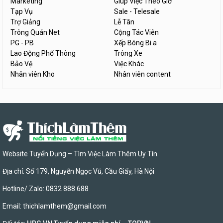
Marketing
Giúp Việc Theo Giờ
Tạp Vụ
Sale - Telesale
Trợ Giảng
Lễ Tân
Trông Quán Net
Cộng Tác Viên
PG - PB
Xếp Bóng Bi a
Lao Động Phổ Thông
Trông Xe
Bảo Vệ
Việc Khác
Nhân viên Kho
Nhân viên content
Website Tuyển Dụng – Tìm Việc Làm Thêm Uy Tín
Địa chỉ: Số 179, Nguyễn Ngọc Vũ, Cầu Giấy, Hà Nội
Hotline/ Zalo: 0832 888 688
Email:
thichlamthem@gmail.com