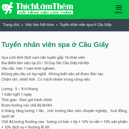
Skip to content
MENU
Trang chủ
Việc làm full-time
Tuyển nhân viên spa ở Cầu Giấy
Tuyển nhân viên spa ở Cầu Giấy
Spa Linh Ánh Skill care cần tuyển gấp 10 nhân viên .
Đia điểm làm việc tại 20 / 76 Duy Tân Cầu Giấy Hà Nội
Yêu cầu :tren 1 nam kinh nghiem.
không yêu cầu có tay nghề . Không biết việc sẽ được đào tạo .
Chăm chỉ , nhiệt tình . Có trách nhiệm trong công việc .
Lương : 5 – 8 tr/thang
1 tuần nghỉ 1 ngày
Thời gian : theo giờ hành chính
Được hưởng các chế độ BHXH
6 tháng tăng lương 1 lần , môi trường làm việc chuyên nghiệp , hoà đồng,
sạch sẽ
Chế độ lương thưởng cao : lương cơ bản + típ + 10% tư vấn + 10% sản phẩm
+ 10% dịch vụ + thưởng lễ tết