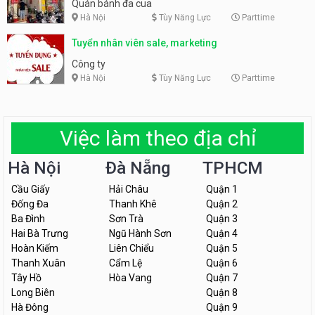
Quán bánh đa cua
Hà Nội
Tùy Năng Lực
Parttime
Tuyển nhân viên sale, marketing
Công ty
Hà Nội
Tùy Năng Lực
Parttime
Việc làm theo địa chỉ
Hà Nội
Đà Nẵng
TPHCM
Cầu Giấy
Hải Châu
Quận 1
Đống Đa
Thanh Khê
Quận 2
Ba Đình
Sơn Trà
Quận 3
Hai Bà Trưng
Ngũ Hành Sơn
Quận 4
Hoàn Kiếm
Liên Chiểu
Quận 5
Thanh Xuân
Cẩm Lệ
Quận 6
Tây Hồ
Hòa Vang
Quận 7
Long Biên
Quận 8
Hà Đông
Quận 9