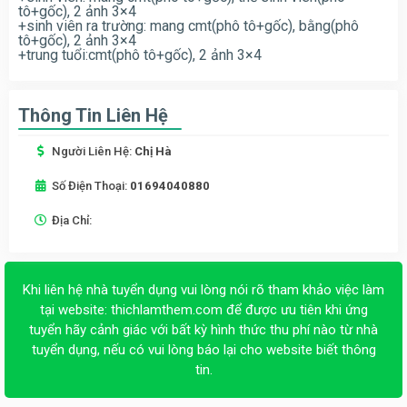
tô+gốc), 2 ảnh 3×4
+sinh viên ra trường: mang cmt(phô tô+gốc), bằng(phô
tô+gốc), 2 ảnh 3×4
+trung tuổi:cmt(phô tô+gốc), 2 ảnh 3×4
Thông Tin Liên Hệ
Người Liên Hệ:
Chị Hà
Số Điện Thoại:
01694040880
Địa Chỉ:
Khi liên hệ nhà tuyển dụng vui lòng nói rõ tham khảo việc làm
tại website:
thichlamthem.com
để được ưu tiên khi ứng
tuyển hãy cảnh giác với bất kỳ hình thức thu phí nào từ nhà
tuyển dụng, nếu có vui lòng báo lại cho website biết thông
tin.