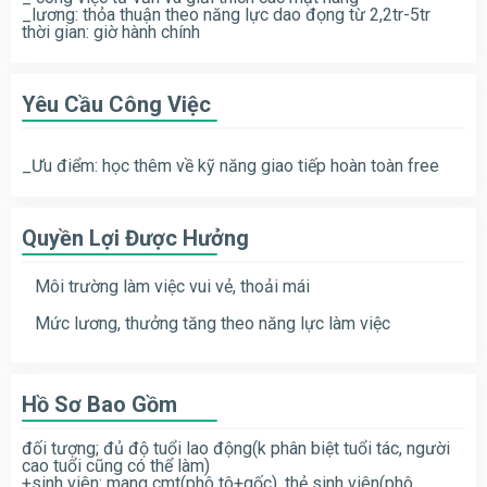
_lương: thỏa thuận theo năng lực dao đọng từ 2,2tr-5tr
thời gian: giờ hành chính
Yêu Cầu Công Việc
_Ưu điểm: học thêm về kỹ năng giao tiếp hoàn toàn free
Quyền Lợi Được Hưởng
Môi trường làm việc vui vẻ, thoải mái
Mức lương, thưởng tăng theo năng lực làm việc
Hồ Sơ Bao Gồm
đối tượng; đủ độ tuổi lao động(k phân biệt tuổi tác, người
cao tuổi cũng có thể làm)
+sinh viên: mang cmt(phô tô+gốc), thẻ sinh viên(phô