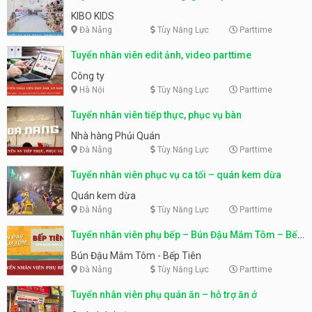
KIBO KIDS
Đà Nẵng
Tùy Năng Lực
Parttime
Tuyển nhân viên edit ảnh, video parttime
Công ty
Hà Nội
Tùy Năng Lực
Parttime
Tuyển nhân viên tiếp thực, phục vụ bàn
Nhà hàng Phủi Quán
Đà Nẵng
Tùy Năng Lực
Parttime
Tuyển nhân viên phục vụ ca tối – quán kem dừa
Quán kem dừa
Đà Nẵng
Tùy Năng Lực
Parttime
Tuyển nhân viên phụ bếp – Bún Đậu Mắm Tôm – Bếp
Tiên
Bún Đậu Mắm Tôm - Bếp Tiên
Đà Nẵng
Tùy Năng Lực
Parttime
Tuyển nhân viên phụ quán ăn – hỗ trợ ăn ở