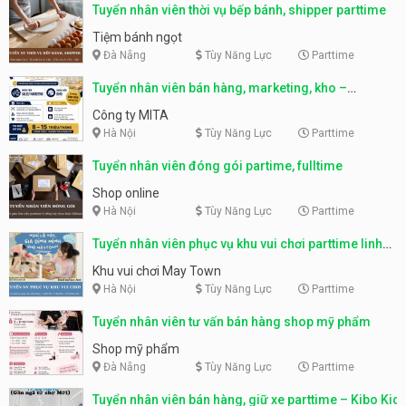
Tuyển nhân viên thời vụ bếp bánh, shipper parttime
Tiệm bánh ngọt
Đà Nẵng
Tùy Năng Lực
Parttime
Tuyển nhân viên bán hàng, marketing, kho –
parttime, fulltime
Công ty MITA
Hà Nội
Tùy Năng Lực
Parttime
Tuyển nhân viên đóng gói partime, fulltime
Shop online
Hà Nội
Tùy Năng Lực
Parttime
Tuyển nhân viên phục vụ khu vui chơi parttime linh
động
Khu vui chơi May Town
Hà Nội
Tùy Năng Lực
Parttime
Tuyển nhân viên tư vấn bán hàng shop mỹ phẩm
Shop mỹ phẩm
Đà Nẵng
Tùy Năng Lực
Parttime
Tuyển nhân viên bán hàng, giữ xe parttime – Kibo Kid