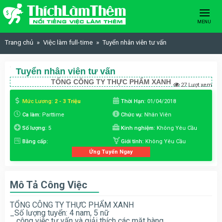
Skip to content
MENU
Trang chủ
Việc làm full-time
Tuyển nhân viên tư vấn
Tuyển nhân viên tư vấn
TỔNG CÔNG TY THỰC PHẨM XANH
27 Lượt xem
Mức Lương:
2 - 3 Triệu
Thời Hạn:
01/04/2018
Ca làm:
Parttime
Chức vụ:
Nhân Viên
Số lượng:
5
Kinh nghiệm:
Không Yêu Cầu
Bằng cấp:
Giới tính:
Không Yêu Cầu
Ứng Tuyển Ngay
Mô Tả Công Việc
TỔNG CÔNG TY THỰC PHẨM XANH
_Số lượng tuyển: 4 nam, 5 nữ
_ công việc tư vấn và giải thích các mặt hàng