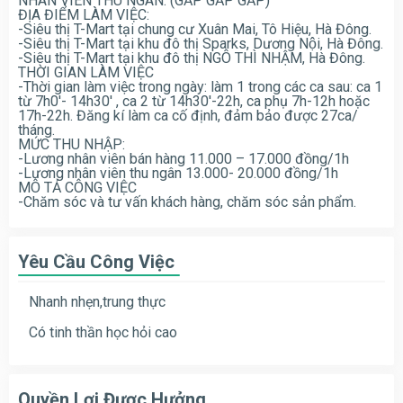
NHÂN VIÊN THU NGÂN. (GẤP GẤP GẤP)
ĐỊA ĐIỂM LÀM VIỆC:
-Siêu thị T-Mart tại chung cư Xuân Mai, Tô Hiệu, Hà Đông.
-Siêu thị T-Mart tại khu đô thị Sparks, Dương Nội, Hà Đông.
-Siêu thị T-Mart tại khu đô thị NGÔ THÌ NHẬM, Hà Đông.
THỜI GIAN LÀM VIỆC
-Thời gian làm việc trong ngày: làm 1 trong các ca sau: ca 1
từ 7h0′- 14h30′ , ca 2 từ 14h30′-22h, ca phụ 7h-12h hoặc
17h-22h. Đăng kí làm ca cố định, đảm bảo được 27ca/
tháng.
MỨC THU NHẬP:
-Lương nhân viên bán hàng 11.000 – 17.000 đồng/1h
-Lương nhân viên thu ngân 13.000- 20.000 đồng/1h
MÔ TẢ CÔNG VIỆC
-Chăm sóc và tư vấn khách hàng, chăm sóc sản phẩm.
Yêu Cầu Công Việc
Nhanh nhẹn,trung thực
Có tinh thần học hỏi cao
Quyền Lợi Được Hưởng