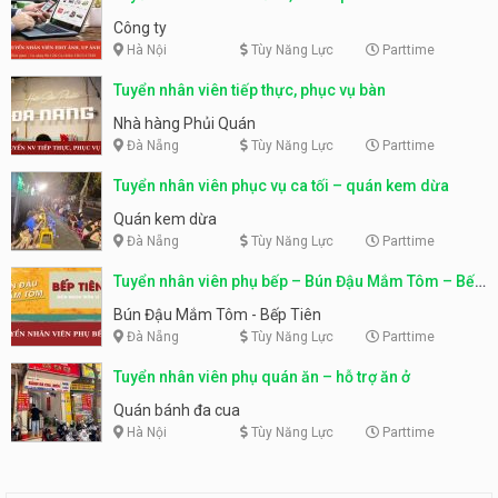
Công ty
Hà Nội
Tùy Năng Lực
Parttime
Tuyển nhân viên tiếp thực, phục vụ bàn
Nhà hàng Phủi Quán
Đà Nẵng
Tùy Năng Lực
Parttime
Tuyển nhân viên phục vụ ca tối – quán kem dừa
Quán kem dừa
Đà Nẵng
Tùy Năng Lực
Parttime
Tuyển nhân viên phụ bếp – Bún Đậu Mắm Tôm – Bếp
Tiên
Bún Đậu Mắm Tôm - Bếp Tiên
Đà Nẵng
Tùy Năng Lực
Parttime
Tuyển nhân viên phụ quán ăn – hỗ trợ ăn ở
Quán bánh đa cua
Hà Nội
Tùy Năng Lực
Parttime