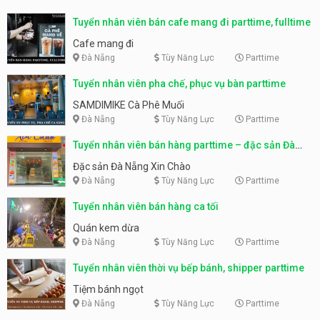
Tuyển nhân viên bán cafe mang đi parttime, fulltime
Cafe mang đi
Đà Nẵng
Tùy Năng Lực
Parttime
Tuyển nhân viên pha chế, phục vụ bàn parttime
SAMDIMIKE Cà Phê Muối
Đà Nẵng
Tùy Năng Lực
Parttime
Tuyển nhân viên bán hàng parttime – đặc sản Đà
Nẵng
Đặc sản Đà Nẵng Xin Chào
Đà Nẵng
Tùy Năng Lực
Parttime
Tuyển nhân viên bán hàng ca tối
Quán kem dừa
Đà Nẵng
Tùy Năng Lực
Parttime
Tuyển nhân viên thời vụ bếp bánh, shipper parttime
Tiệm bánh ngọt
Đà Nẵng
Tùy Năng Lực
Parttime