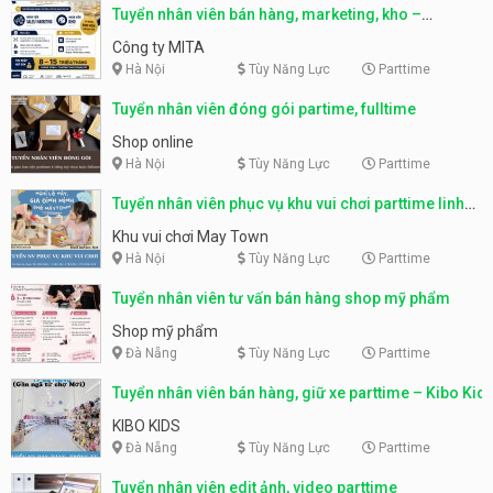
Tuyển nhân viên bán hàng, marketing, kho –
parttime, fulltime
Công ty MITA
Hà Nội
Tùy Năng Lực
Parttime
Tuyển nhân viên đóng gói partime, fulltime
Shop online
Hà Nội
Tùy Năng Lực
Parttime
Tuyển nhân viên phục vụ khu vui chơi parttime linh
động
Khu vui chơi May Town
Hà Nội
Tùy Năng Lực
Parttime
Tuyển nhân viên tư vấn bán hàng shop mỹ phẩm
Shop mỹ phẩm
Đà Nẵng
Tùy Năng Lực
Parttime
Tuyển nhân viên bán hàng, giữ xe parttime – Kibo Kid
KIBO KIDS
Đà Nẵng
Tùy Năng Lực
Parttime
Tuyển nhân viên edit ảnh, video parttime