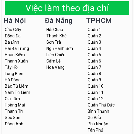
Việc làm theo địa chỉ
Hà Nội
Đà Nẵng
TPHCM
Cầu Giấy
Hải Châu
Quận 1
Đống Đa
Thanh Khê
Quận 2
Ba Đình
Sơn Trà
Quận 3
Hai Bà Trưng
Ngũ Hành Sơn
Quận 4
Hoàn Kiếm
Liên Chiểu
Quận 5
Thanh Xuân
Cẩm Lệ
Quận 6
Tây Hồ
Hòa Vang
Quận 7
Long Biên
Quận 8
Hà Đông
Quận 9
Bắc Từ Liêm
Quận 10
Nam Từ Liêm
Quận 11
Gia Lâm
Quận 12
Hoàng Mai
Quận Thủ Đức
Thanh Trì
Bình Thạnh
Sóc Sơn
Gò Vấp
Đông Anh
Phú Nhuận
Tân Phú