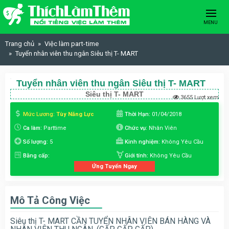
Skip to content
MENU
Trang chủ
Việc làm part-time
Tuyển nhân viên thu ngân Siêu thị T- MART
Tuyển nhân viên thu ngân Siêu thị T- MART
Siêu thị T- MART
3655 Lượt xem
Mức Lương:
Tùy Năng Lực
Thời Hạn:
01/04/2018
Ca làm:
Parttime
Chức vụ:
Nhân Viên
Số lượng:
5
Kinh nghiệm:
Không Yêu Cầu
Bằng cấp:
Giới tính:
Không Yêu Cầu
Ứng Tuyển Ngay
Mô Tả Công Việc
Siêu thị T- MART CẦN TUYỂN NHÂN VIÊN BÁN HÀNG VÀ