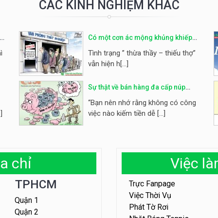
CÁC KINH NGHIỆM KHÁC
Có một cơn ác mộng khủng khiếp
của tuổi trẻ mang tên THẤT NGHIỆP
ì
Tình trạng ” thừa thầy – thiếu thợ”
vẫn hiện h[...]
Sự thật về bán hàng đa cấp núp
a
bóng lừa đảo
“Bạn nên nhớ rằng không có công
]
việc nào kiếm tiền dễ [...]
a chỉ
Việc l
TPHCM
Trực Fanpage
Việc Thời Vụ
Quận 1
Phát Tờ Rơi
Quận 2