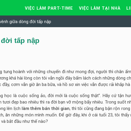
VIỆC LÀM PART-TIME
VIỆC LÀM TẠI NHÀ
L
vênh giữa dòng đời tấp nập
 đời tấp nập
 đang tung hoành với những chuyến đi như mong đợi, người thì chăn 
ương khá hài lòng còn tôi vẫn ngồi đây bấm lách cách những dòng ch
ọc đầy, cơm vẫn giờ ăn ba bữa, và hồ sơ xin việc vẫn được rải khắp hà
ờng học là cuộc sống ảo, đời mới là cuộc sống thật”. Hãy cứ tận h
n tươi đẹp bao nhiêu thì ra đời bạn vỡ mộng bấy nhiêu. Trong suốt 
ng lên lịch
làm thêm bán thời gian
, thì tôi cũng đang bận rộn rong
h, ăn những món mình muốn. Để giờ đây, khi ở cái tuổi 23, tôi thấy
 và bắt đầu như thế nào?