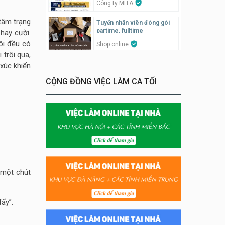
Công ty MITA
tâm trạng
Tuyển nhân viên đóng gói
partime, fulltime
hay cười.
ôi đều có
Shop online
trôi qua,
Tuyển nhân viên phục vụ
xúc khiến
khu vui chơi parttime linh
động
CỘNG ĐỒNG VIỆC LÀM CA TỐI
Khu vui chơi May Town
Tuyển nhân viên bán hàng,
giữ xe parttime – Kibo Kid
KIBO KIDS
Tuyển nhân viên edit ảnh,
video parttime
 một chút
Công ty
Tuyển nhân viên tiếp thực,
ấy”.
phục vụ bàn
Nhà hàng Phủi Quán