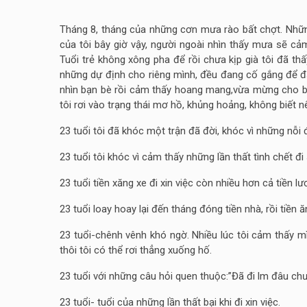
Tháng 8, tháng của những cơn mưa rào bất chợt. Nhữn
của tôi bây giờ vậy, người ngoài nhìn thấy mưa sẽ cả
Tuổi trẻ không xông pha để rồi chưa kịp già tôi đã th
những dự định cho riêng mình, đều đang cố gắng để đạ
nhìn bạn bè rồi cảm thấy hoang mang,vừa mừng cho bạ
tôi rơi vào trạng thái mơ hồ, khủng hoảng, không biết 
23 tuổi tôi đã khóc một trận đã đời, khóc vì những nỗi 
23 tuổi tôi khóc vì cảm thấy những lần thất tình chết đi
23 tuổi tiền xăng xe đi xin việc còn nhiều hơn cả tiền l
23 tuổi loay hoay lại đến tháng đóng tiền nhà, rồi tiền ă
23 tuổi-chênh vênh khó ngờ. Nhiều lúc tôi cảm thấy m
thôi tôi có thể rơi thẳng xuống hố.
23 tuổi với những câu hỏi quen thuộc:”Đã đi lm đâu chư
23 tuổi- tuổi của những lần thất bại khi đi xin việc.