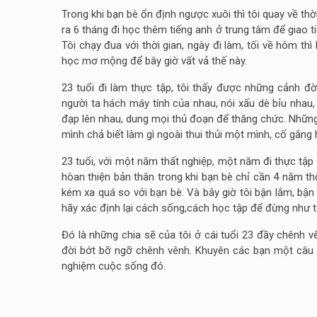
Trong khi bạn bè ổn định ngược xuôi thì tôi quay về thờ
ra 6 tháng đi học thêm tiếng anh ở trung tâm để giao ti
Tôi chạy đua với thời gian, ngày đi làm, tối về hôm t
học mơ mộng để bây giờ vất vả thế này.
23 tuổi đi làm thực tập, tôi thấy được những cảnh đời
người ta hách máy tính của nhau, nói xấu dè bỉu nhau
đạp lên nhau, dung mọi thủ đoạn để thăng chức. Những 
mình chả biết làm gì ngoài thui thủi một mình, cố gắng
23 tuổi, với một năm thất nghiệp, một năm đi thực tập
hòan thiện bản thân trong khi bạn bè chỉ cần 4 năm 
kém xa quá so với bạn bè. Và bây giờ tôi bận lắm, bận
hãy xác định lại cách sống,cách học tập để đừng như t
Đó là những chia sẽ của tôi ở cái tuổi 23 đầy chênh 
đời bớt bỡ ngỡ chênh vênh. Khuyên các bạn một câu
nghiệm cuộc sống đó.