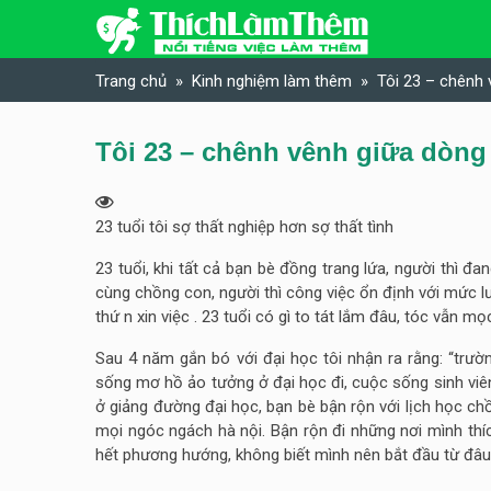
Skip to content
Trang chủ
Kinh nghiệm làm thêm
Tôi 23 – chênh 
Tôi 23 – chênh vênh giữa dòng
23 tuổi tôi sợ thất nghiệp hơn sợ thất tình
23 tuổi, khi tất cả bạn bè đồng trang lứa, người thì
cùng chồng con, người thì công việc ổn định với mức l
thứ n xin việc . 23 tuổi có gì to tát lắm đâu, tóc vẫn m
Sau 4 năm gắn bó với đại học tôi nhận ra rằng: “trư
sống mơ hồ ảo tưởng ở đại học đi, cuộc sống sinh viê
ở giảng đường đại học, bạn bè bận rộn với lịch học chồ
mọi ngóc ngách hà nội. Bận rộn đi những nơi mình thíc
hết phương hướng, không biết mình nên bắt đầu từ đâu