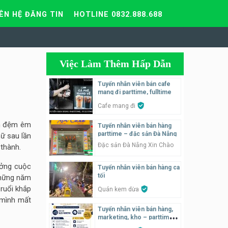
IÊN HỆ ĐĂNG TIN
HOTLINE 0832.888.688
Việc Làm Thêm Hấp Dẫn
Tuyển nhân viên bán cafe
mang đi parttime, fulltime
Cafe mang đi
ấm đệm êm
Tuyển nhân viên bán hàng
parttime – đặc sản Đà Nẵng
ữ sau lần
Đặc sản Đà Nẵng Xin Chào
 thành.
ưởng cuộc
Tuyển nhân viên bán hàng ca
tối
những năm
 ruổi khắp
Quán kem dừa
 mình mất
Tuyển nhân viên bán hàng,
marketing, kho – parttime,
fulltime