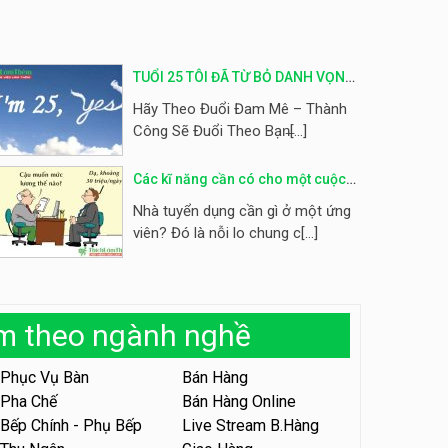
Tuyển nhân viên phụ quán ăn
– hỗ trợ ăn ở
Quán bánh đa cua
TUỔI 25 TÔI ĐÃ TỪ BỎ DANH VỌNG
ĐỂ CHẠY THEO ĐAM MÊ
Hãy Theo Đuổi Đam Mê – Thành
Tuyển nhân viên sale,
Công Sẽ Đuổi Theo Bạn̶[...]
marketing
Công ty
Các kĩ năng cần có cho một cuộc
phỏng vấn hoàn hảo
Tuyển nhân viên bán hàng
Nhà tuyển dụng cần gì ở một ứng
parttime
viên? Đó là nỗi lo chung c[...]
GÀ GÔ FASTFOOD
Tuyển nhân viên bán hàng
parttime
àm theo ngành nghề
Húp Tea
Phục Vụ Bàn
Bán Hàng
Tuyển nhân viên pha chế
Pha Chế
Bán Hàng Online
tiệm trà sữa
Bếp Chính - Phụ Bếp
Live Stream B.Hàng
TRÀ SỮA THÁI LAN
SONGKRAN