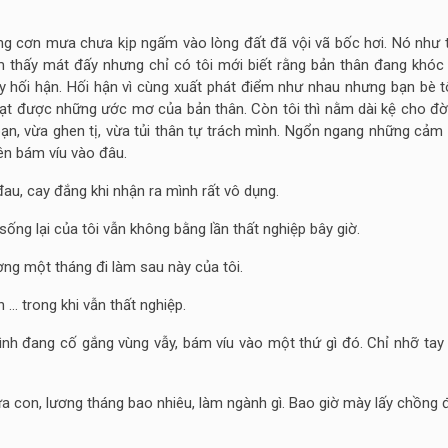
g cơn mưa chưa kịp ngấm vào lòng đất đã vội vã bốc hơi. Nó như 
m thấy mát đấy nhưng chỉ có tôi mới biết rằng bản thân đang khóc 
ấy hối hận. Hối hận vì cùng xuất phát điểm như nhau nhưng bạn bè t
t được những ước mơ của bản thân. Còn tôi thì nằm dài kệ cho đời 
n, vừa ghen tị, vừa tủi thân tự trách mình. Ngổn ngang những cảm 
nên bám víu vào đâu.
đau, cay đắng khi nhận ra mình rất vô dụng.
 sống lại của tôi vẫn không bằng lần thất nghiệp bây giờ.
ương một tháng đi làm sau này của tôi.
n … trong khi vẫn thất nghiệp.
ình đang cố gắng vùng vẫy, bám víu vào một thứ gì đó. Chỉ nhỡ tay
a con, lương tháng bao nhiêu, làm ngành gì. Bao giờ mày lấy chồng đ