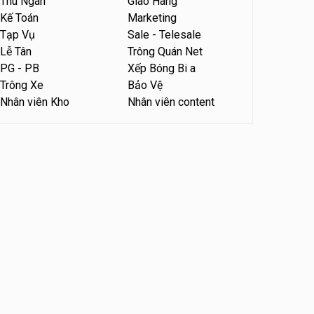
Thu Ngân
Giao Hàng
Kế Toán
Marketing
Tuyển nhân viên tư vấn bán
hàng tiệm bánh ngọt
Tạp Vụ
Sale - Telesale
Lễ Tân
Trông Quán Net
Tiệm bánh ngọt
PG - PB
Xếp Bóng Bi a
Trông Xe
Bảo Vệ
Nhân viên Kho
Nhân viên content