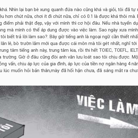
 khá. Nhìn lại bạn bè xung quanh đứa nào cũng khá và giỏi, tôi đã tự
 hơn chút nữa, chơi ít đi chút nữa, chỉ có 0.1 là được khá thôi mà. 
g điểm phải thật đẹp, vậy với mình thì cơ hội đâu. Nếu nhà tuyển d
năng mà mình có thể áp dung được vào việc làm. Sao ngày xưa mình
tôi biết trả lời làm sao?. Bây giờ tiếng anh là ngoại ngữ cần thiết nhấ
lăn lê, bò trườn lắm mới qua được cái môn mà tôi gét nhất, nghĩ tới 
ng tâm tiếng anh này, trung tâm kia, rồi thi hết TOIEC, TOEFL, IEL
 trường. Giờ ở đâu cũng đòi anh văn lưu loát sao tôi chịu được. Mộ
ng vấn, chịu áp lực của gia đình, áp lực của tiền nợ ngân hàng 4 n
ều lúc muốn hỏi bản thân,mày đã hối hận chưa, đã sáng mắt ra chưa