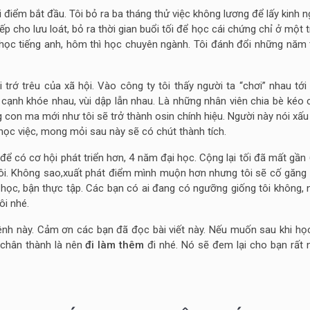
i điểm bắt đầu. Tôi bỏ ra ba tháng thử việc không lương để lấy kinh 
ếp cho lưu loát, bỏ ra thời gian buổi tối để học cái chứng chỉ ở một 
hì học tiếng anh, hôm thì học chuyên ngành. Tôi đánh đổi những năm
 trớ trêu của xã hội. Vào công ty tôi thấy người ta “chơi” nhau tới
, cạnh khóe nhau, vùi dập lẫn nhau. Là những nhân viên chia bè kéo
con ma mới như tôi sẽ trở thành osin chính hiệu. Người này nói xấu
 học việc, mong mỏi sau này sẽ có chút thành tích.
 để có cơ hội phát triển hơn, 4 năm đại học. Cộng lại tối đã mất gầ
thôi. Không sao,xuất phát điểm mình muộn hơn nhưng tôi sẽ cố găng
 học, bận thực tập. Các bạn có ai đang có ngưỡng giống tôi không, 
ôi nhé.
vênh này. Cảm ơn các bạn đã đọc bài viết này. Nếu muốn sau khi học
 chân thành là nên
đi làm thêm
đi nhé. Nó sẽ đem lại cho bạn rất n