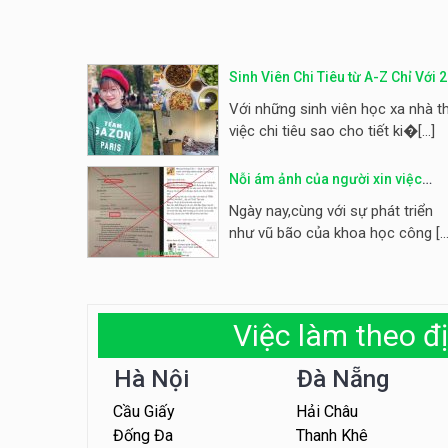
Sinh Viên Chi Tiêu từ A-Z Chỉ Với 2
Triệu /1 Tháng Hóa Ra Không Khó
Với những sinh viên học xa nhà th
Như Tưởng Tượng
việc chi tiêu sao cho tiết ki�[...]
Nỗi ám ảnh của người xin việc
trước chiêu trò của các công ty lừ
Ngày nay,cùng với sự phát triển
đảo
như vũ bão của khoa học công [...
Việc làm theo đị
Hà Nội
Đà Nẵng
Cầu Giấy
Hải Châu
Đống Đa
Thanh Khê