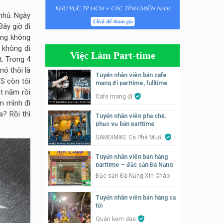
 nhủ. Ngày
Tuyển nhân viên phụ quán ăn
Bây giờ đi
– hỗ trợ ăn ở
ụng không
Quán bánh đa cua
 không đi
Việc Làm Part-time
t. Trong 4
Tuyển nhân viên bán hàng
nó thôi là
parttime
Tuyển nhân viên bán cafe
TS còn tôi
mang đi parttime, fulltime
GÀ GÔ FASTFOOD
t năm rồi
Cafe mang đi
ăm mình đi
Tuyển nhân viên bán hàng
? Rồi thì
Tuyển nhân viên pha chế,
parttime
phục vụ bàn parttime
Húp Tea
SAMDIMIKE Cà Phê Muối
Tuyển nhân viên pha chế
Tuyển nhân viên bán hàng
tiệm trà sữa
parttime – đặc sản Đà Nẵng
TRÀ SỮA THÁI LAN
Đặc sản Đà Nẵng Xin Chào
SONGKRAN
Tuyển nhân viên bán hàng ca
Tuyển nhân viên tư vấn bán
tối
hàng tiệm bánh ngọt
Quán kem dừa
Tiệm bánh ngọt