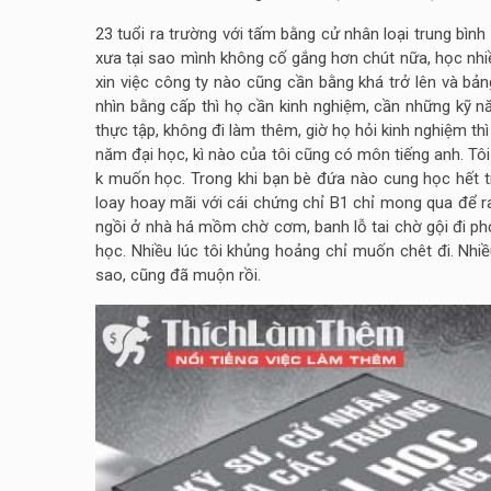
23 tuổi ra trường với tấm bằng cử nhân loại trung bình
xưa tại sao mình không cố gắng hơn chút nữa, học nhiều
xin việc công ty nào cũng cần bằng khá trở lên và bản
nhìn bằng cấp thì họ cần kinh nghiệm, cần những kỹ 
thực tập, không đi làm thêm, giờ họ hỏi kinh nghiệm thì 
năm đại học, kì nào của tôi cũng có môn tiếng anh. Tôi 
k muốn học. Trong khi bạn bè đứa nào cung học hết tru
loay hoay mãi với cái chứng chỉ B1 chỉ mong qua để ra
ngồi ở nhà há mồm chờ cơm, banh lỗ tai chờ gội đi phỏ
học. Nhiều lúc tôi khủng hoảng chỉ muốn chêt đi. Nhi
sao, cũng đã muộn rồi.